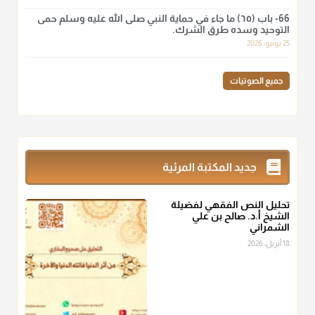
66- باب (٦٥) ما جاء في حماية النبي صلى الله عليه وسلم حمى
نرى اليوم بأبصارنا بعض ما رأى العلماء ببصائرهم: "والرافضة ليس
التوحيد وسده طرق الشرك.
لهم سعي إلا في هدم الإسلام و نقض عراه...فأيامهم في الإسلام
25 يونيو، 2026
كلها سود" ابن تيمية.
منذ 3 شهر
جميع الصوتيات
أ.د. صالح الشمراني
@d_alshamrani
زكاة_الفطر
تقدر بالكيل لا بالوزن وهي صاع ويساوي ملء الكفين
جديد المكتبة المرئية
المعتدلين غير مقبوضتين ولا مبسوطتين أربع مرات من الرز أو البر
أو التمر أو اللحم
تحليل النص الفقهي لفضيلة
منذ 3 شهر
الشيخ أ.د. صالح بن علي
الشمراني
أ.د. صالح الشمراني
18 أبريل، 2026
@d_alshamrani
من أخرج زكاة الفطر عن غيره فليخبره قبل دفعها للمستحق لينوي
"إنما الأعمال بالنيات"
، فإلم يعلم إلا بعد ذلك لم تجزه لقولهﷺ:
"وإنما
لكل امرئ مانوى"
.