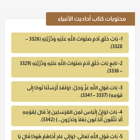
محتويات
كتاب أحاديث الأنبياء
1- بَابُ خَلْقِ آدَمَ صَلَوَاتُ اللَّهِ عَلَيْهِ وَذُرِّيَّتِهِ (3326 –
3328).
2- تابع بَابُ خَلْقِ آدَمَ صَلَوَاتُ اللَّهِ عَلَيْهِ وَذُرِّيَّتِهِ (3329
– 3336).
3- بَابُ قَوْلِ اللَّهِ عَزَّ وَجَلَّ: {وَلَقَدْ أَرْسَلْنَا نُوحًا إِلَى
قَوْمِهِ} (3337 – 3341).
4- بَابُ {وَإِنَّ إِلْيَاسَ لَمِنَ المُرْسَلِينَ إِذْ قَالَ لِقَوْمِهِ
أَلاَ تَتَّقُونَ أَتَدْعُونَ بَعْلًا وَتَذَرُونَ…} (3342).
5- بَابُ قَوْلِ اللَّهِ تَعَالَى: {وَإِلَى عَادٍ أَخَاهُمْ هُودًا قَالَ يَا