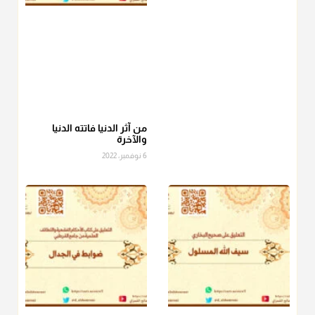
منذ 3 شهر
أ.د. صالح الشمراني
@d_alshamrani
عامة الصحابة والفقهاء يفضلون إخراج صاع من البر أو التمر في زكاة
الفطر، ومنهم من جوّز العدول إلى الرز، ومنهم جوز إخراج قيمة
الصاع..فمن شق عليه إخراج الطعام هذه الأيام وأراد إخراج القيمة
من آثر الدنيا فاتته الدنيا
والآخرة
فلا بأس ولا ينكر عليه
6 نوفمبر، 2022
منذ 3 شهر
أ.د. صالح الشمراني
@d_alshamrani
دفع
زكاة الفطر
للمسكين القريب صدقة وصلة وهو أفضل من
دفعها للبعيد ولا تغرك مظاهر ووظائف بعض الأقارب فإن
صراعهم مع متطلبات الحياة كبير
منذ 3 شهر