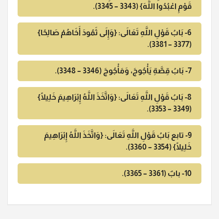
قَوْمِ اعْبُدُوا اللَّهَ} (3343 – 3345).
6- بَابُ قَوْلِ اللَّهِ تَعَالَى: {وَإِلَى ثَمُودَ أَخَاهُمْ صَالِحًا}
(3377 – 3381).
7- بَابُ قِصَّةِ يَأْجُوجَ، وَمَأْجُوجَ (3346 – 3348).
8- بَابُ قَوْلِ اللَّهِ تَعَالَى: {وَاتَّخَذَ اللَّهُ إِبْرَاهِيمَ خَلِيلًا}
(3349 – 3353).
9- تابع بَابُ قَوْلِ اللَّهِ تَعَالَى: {وَاتَّخَذَ اللَّهُ إِبْرَاهِيمَ
خَلِيلًا} (3354 – 3360).
10- بابٌ (3361 – 3365).