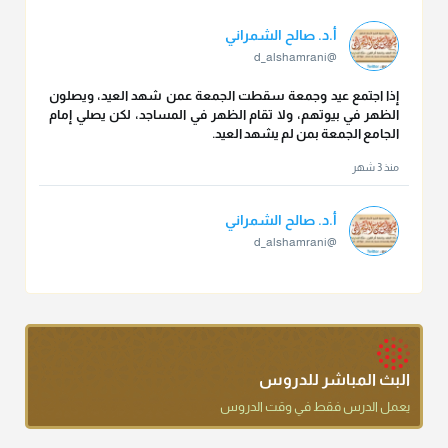
أ.د. صالح الشمراني
@d_alshamrani
إذا اجتمع عيد وجمعة سقطت الجمعة عمن شهد العيد، ويصلون
الظهر في بيوتهم، ولا تقام الظهر في المساجد، لكن يصلي إمام
الجامع الجمعة بمن لم يشهد العيد.
منذ 3 شهر
أ.د. صالح الشمراني
@d_alshamrani
تقي الدين ابن دقيق العيد على جلالته لقي شيخ الإسلام فقال: ما
كنت أظن أن الله بقي يخلق مثلك.
منذ 3 شهر
أ.د. صالح الشمراني
البث المباشر للدروس
@d_alshamrani
يعمل الدرس فقط في وقت الدروس
دعاء ختم القرآن في الصلاة أقرب إلى البدعة
منذ 3 شهر