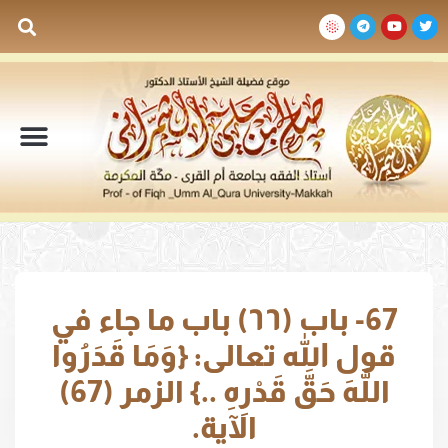
السيرة الذاتية
المكتبة المرئية
المكتبة الصوتية
المكتبة المقروءة
جدول الدروس والم
67- باب (٦٦) باب ما جاء في
قول الله تعالى: {وَمَا قَدَرُوا
اللَّهَ حَقَّ قَدْرِهِ ..} الزمر (67)
الآية.