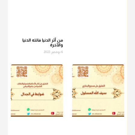
أ.د. صالح الشمراني
@d_alshamrani
عامة الصحابة والفقهاء يفضلون إخراج صاع من البر أو التمر في زكاة
الفطر، ومنهم من جوّز العدول إلى الرز، ومنهم جوز إخراج قيمة
الصاع..فمن شق عليه إخراج الطعام هذه الأيام وأراد إخراج القيمة
من آثر الدنيا فاتته الدنيا
والآخرة
فلا بأس ولا ينكر عليه
6 نوفمبر، 2022
منذ 3 شهر
أ.د. صالح الشمراني
@d_alshamrani
دفع
زكاة الفطر
للمسكين القريب صدقة وصلة وهو أفضل من
دفعها للبعيد ولا تغرك مظاهر ووظائف بعض الأقارب فإن
صراعهم مع متطلبات الحياة كبير
منذ 3 شهر