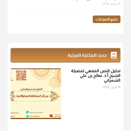
لهم سعي إلا في هدم الإسلام و نقض عراه...فأيامهم في الإسلام
25 يونيو، 2026
كلها سود" ابن تيمية.
منذ 3 شهر
جميع الصوتيات
أ.د. صالح الشمراني
@d_alshamrani
زكاة_الفطر
تقدر بالكيل لا بالوزن وهي صاع ويساوي ملء الكفين
جديد المكتبة المرئية
المعتدلين غير مقبوضتين ولا مبسوطتين أربع مرات من الرز أو البر
أو التمر أو اللحم
تحليل النص الفقهي لفضيلة
منذ 3 شهر
الشيخ أ.د. صالح بن علي
الشمراني
أ.د. صالح الشمراني
18 أبريل، 2026
@d_alshamrani
من أخرج زكاة الفطر عن غيره فليخبره قبل دفعها للمستحق لينوي
"إنما الأعمال بالنيات"
، فإلم يعلم إلا بعد ذلك لم تجزه لقولهﷺ:
"وإنما
لكل امرئ مانوى"
.
منذ 3 شهر