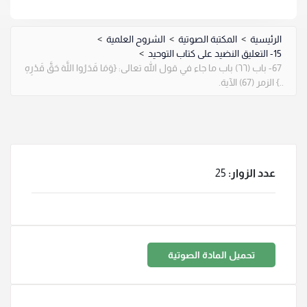
الرئيسية
>
المكتبة الصوتية
>
الشروح العلمية
>
15- التعليق النضيد على كتاب التوحيد
>
67- باب (٦٦) باب ما جاء في قول الله تعالى: {وَمَا قَدَرُوا اللَّهَ حَقَّ قَدْرِهِ
..} الزمر (67) الآية.
عدد الزوار:
25
تحميل المادة الصوتية