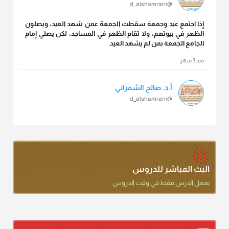
@d_alshamrani
إذا اجتمع عيد وجمعة سقطت الجمعة عمن شهد العيد، ويصلون
الظهر في بيوتهم، ولا تقام الظهر في المساجد، لكن يصلي إمام
الجامع الجمعة بمن لم يشهد العيد.
منذ 3 شهر
أ.د. صالح الشمراني
@d_alshamrani
تقي الدين ابن دقيق العيد على جلالته لقي شيخ الإسلام فقال: ما
كنت أظن أن الله بقي يخلق مثلك.
منذ 3 شهر
أ.د. صالح الشمراني
البث المباشر للدروس
@d_alshamrani
يعمل الدرس فقط في وقت الدروس
دعاء ختم القرآن في الصلاة أقرب إلى البدعة
منذ 3 شهر