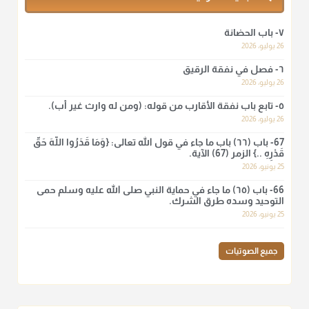
أ.د. صالح الشمراني
٧- باب الحضانة
@d_alshamrani
26 يوليو، 2026
٦- فصل في نفقة الرقيق
لا أعلم لدعاء ختم القرآن في الصلاة أصلاً صحيحاً يعتمد عليه من سنة
الرسول صلى الله عليه وسلّم، ولا من عمل الصحابة رضي الله
26 يوليو، 2026
عنهم. ابن عثيمين.
٥- تابع باب نفقة الأقارب من قوله: (ومن له وارث غير أب).
منذ 3 شهر
26 يوليو، 2026
67- باب (٦٦) باب ما جاء في قول الله تعالى: {وَمَا قَدَرُوا اللَّهَ حَقَّ
قَدْرِهِ ..} الزمر (67) الآية.
أ.د. صالح الشمراني
25 يونيو، 2026
@d_alshamrani
66- باب (٦٥) ما جاء في حماية النبي صلى الله عليه وسلم حمى
نرى اليوم بأبصارنا بعض ما رأى العلماء ببصائرهم: "والرافضة ليس
التوحيد وسده طرق الشرك.
لهم سعي إلا في هدم الإسلام و نقض عراه...فأيامهم في الإسلام
25 يونيو، 2026
كلها سود" ابن تيمية.
منذ 3 شهر
جميع الصوتيات
أ.د. صالح الشمراني
@d_alshamrani