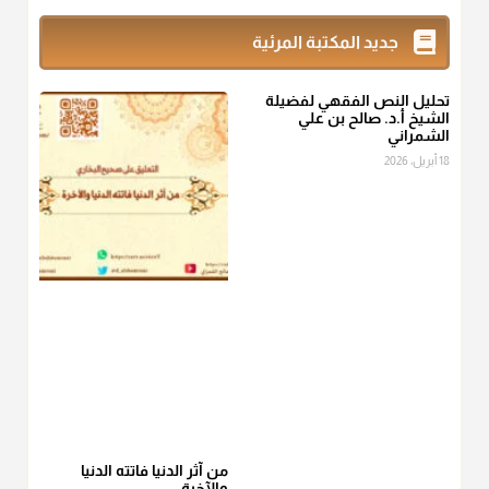
زكاة_الفطر
تقدر بالكيل لا بالوزن وهي صاع ويساوي ملء الكفين
جديد المكتبة المرئية
المعتدلين غير مقبوضتين ولا مبسوطتين أربع مرات من الرز أو البر
أو التمر أو اللحم
تحليل النص الفقهي لفضيلة
منذ 3 شهر
الشيخ أ.د. صالح بن علي
الشمراني
أ.د. صالح الشمراني
18 أبريل، 2026
@d_alshamrani
من أخرج زكاة الفطر عن غيره فليخبره قبل دفعها للمستحق لينوي
"إنما الأعمال بالنيات"
، فإلم يعلم إلا بعد ذلك لم تجزه لقولهﷺ:
"وإنما
لكل امرئ مانوى"
.
منذ 3 شهر
أ.د. صالح الشمراني
@d_alshamrani
عامة الصحابة والفقهاء يفضلون إخراج صاع من البر أو التمر في زكاة
الفطر، ومنهم من جوّز العدول إلى الرز، ومنهم جوز إخراج قيمة
الصاع..فمن شق عليه إخراج الطعام هذه الأيام وأراد إخراج القيمة
من آثر الدنيا فاتته الدنيا
والآخرة