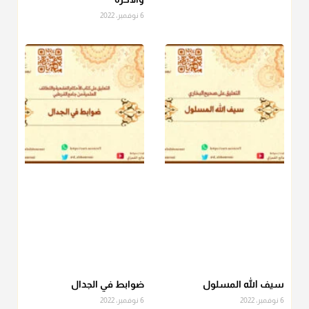
فلا بأس ولا ينكر عليه
6 نوفمبر، 2022
منذ 3 شهر
أ.د. صالح الشمراني
@d_alshamrani
دفع
زكاة الفطر
للمسكين القريب صدقة وصلة وهو أفضل من
دفعها للبعيد ولا تغرك مظاهر ووظائف بعض الأقارب فإن
صراعهم مع متطلبات الحياة كبير
منذ 3 شهر
سيف الله المسلول
ضوابط في الجدال
6 نوفمبر، 2022
6 نوفمبر، 2022