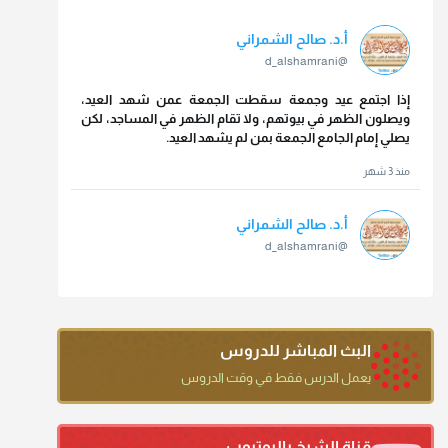
أ.د. صالح الشمراني
@d_alshamrani
إذا اجتمع عيد وجمعة سقطت الجمعة عمن شهد العيد،
ويصلون الظهر في بيوتهم، ولا تقام الظهر في المساجد، لكن
يصلي إمام الجامع الجمعة بمن لم يشهد العيد.
منذ 3 شهر
أ.د. صالح الشمراني
@d_alshamrani
تقي الدين ابن دقيق العيد على جلالته لقي شيخ الإسلام فقال:
ما كنت أظن أن الله بقي يخلق مثلك.
منذ 3 شهر
البث المباشر للدروس
أ.د. صالح الشمراني
يعمل الدرس فقط في وقت الدروس
@d_alshamrani
دعاء ختم القرآن في الصلاة أقرب إلى البدعة
قناة الشيخ باليوتيوب