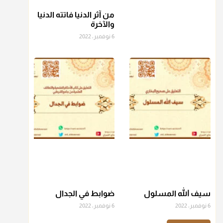
من آثر الدنيا فاتته الدنيا
منذ 3 شهر
والآخرة
6 نوفمبر، 2022
أ.د. صالح الشمراني
@d_alshamrani
عامة الصحابة والفقهاء يفضلون إخراج صاع من البر أو التمر في
زكاة الفطر، ومنهم من جوّز العدول إلى الرز، ومنهم جوز إخراج
قيمة الصاع..فمن شق عليه إخراج الطعام هذه الأيام وأراد إخراج
القيمة فلا بأس ولا ينكر عليه
منذ 3 شهر
أ.د. صالح الشمراني
@d_alshamrani
دفع
زكاة الفطر
للمسكين القريب صدقة وصلة وهو أفضل من
دفعها للبعيد ولا تغرك مظاهر ووظائف بعض الأقارب فإن
سيف الله المسلول
ضوابط في الجدال
صراعهم مع متطلبات الحياة كبير
6 نوفمبر، 2022
6 نوفمبر، 2022
منذ 3 شهر