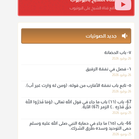
منذ 3 شهر
تابع قناة الشيخ على اليوتيوب
أ.د. صالح الشمراني
@d_alshamrani
جديد الصوتيات
ومن المعاصرين أنكره الشيخ بكر أبو زيد وابن عثيمين، وحسبك
بقول الإمام مالك رحمه الله :"ما سمعتُ أنه يدعو عند ختم
القرآن وما هو من عمل الناس"
٧- باب الحضانة
26 يوليو، 2026
منذ 3 شهر
٦- فصل في نفقة الرقيق
أ.د. صالح الشمراني
26 يوليو، 2026
@d_alshamrani
٥- تابع باب نفقة الأقارب من قوله: (ومن له وارث غير أب).
26 يوليو، 2026
لا أعلم لدعاء ختم القرآن في الصلاة أصلاً صحيحاً يعتمد عليه من
سنة الرسول صلى الله عليه وسلّم، ولا من عمل الصحابة رضي
67- باب (٦٦) باب ما جاء في قول الله تعالى: {وَمَا قَدَرُوا اللَّهَ
الله عنهم. ابن عثيمين.
حَقَّ قَدْرِهِ ..} الزمر (67) الآية.
25 يونيو، 2026
منذ 3 شهر
66- باب (٦٥) ما جاء في حماية النبي صلى الله عليه وسلم
حمى التوحيد وسده طرق الشرك.
أ.د. صالح الشمراني
25 يونيو، 2026