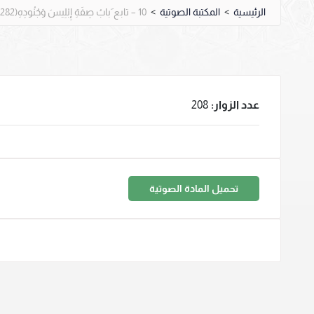
الرئيسية
>
المكتبة الصوتية
>
10 – تابع َبابُ صِفَةِ إِبْلِيسَ وَجُنُودِهِ(3282-3295)
عدد الزوار:
208
تحميل المادة الصوتية