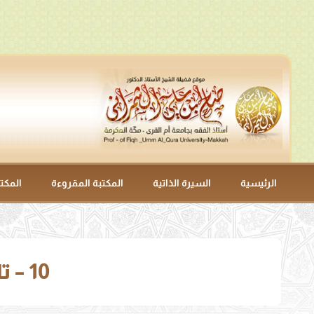
الرئيسية
السيرة الذاتية
المكتبة المقروءة
المكت
10 – تابع َبابُ صِفَةِ إِبْلِيسَ وَجُنُودِهِ(3282-3295)