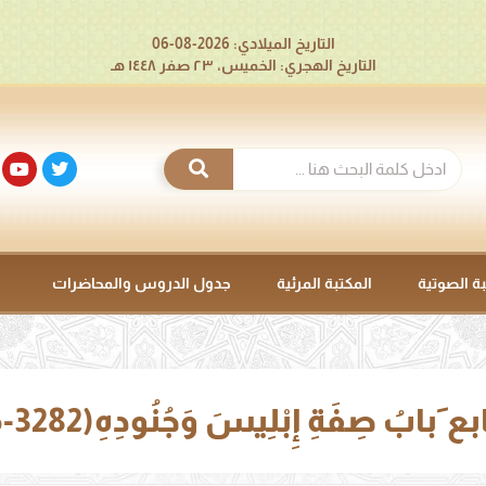
التاريخ الميلادي: 2026-08-06
التاريخ الهجري: الخميس، ٢٣ صفر ١٤٤٨ هـ
بة الصوتية
المكتبة المرئية
جدول الدروس والمحاضرات