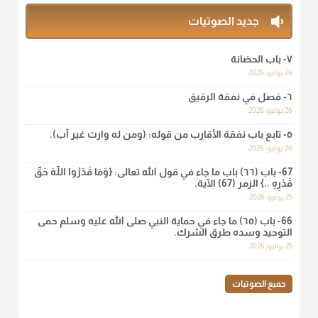
منذ 3 شهر
جديد الصوتيات
أ.د. صالح الشمراني
٧- باب الحضانة
@d_alshamrani
26 يوليو، 2026
٦- فصل في نفقة الرقيق
لا أعلم لدعاء ختم القرآن في الصلاة أصلاً صحيحاً يعتمد عليه من سنة
الرسول صلى الله عليه وسلّم، ولا من عمل الصحابة رضي الله
26 يوليو، 2026
عنهم. ابن عثيمين.
٥- تابع باب نفقة الأقارب من قوله: (ومن له وارث غير أب).
منذ 3 شهر
26 يوليو، 2026
67- باب (٦٦) باب ما جاء في قول الله تعالى: {وَمَا قَدَرُوا اللَّهَ حَقَّ
قَدْرِهِ ..} الزمر (67) الآية.
أ.د. صالح الشمراني
25 يونيو، 2026
@d_alshamrani
66- باب (٦٥) ما جاء في حماية النبي صلى الله عليه وسلم حمى
نرى اليوم بأبصارنا بعض ما رأى العلماء ببصائرهم: "والرافضة ليس
التوحيد وسده طرق الشرك.
لهم سعي إلا في هدم الإسلام و نقض عراه...فأيامهم في الإسلام
25 يونيو، 2026
كلها سود" ابن تيمية.
منذ 3 شهر
جميع الصوتيات
أ.د. صالح الشمراني