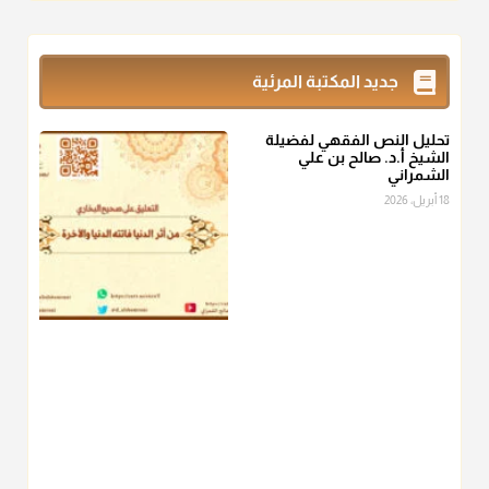
@d_alshamrani
زكاة_الفطر
تقدر بالكيل لا بالوزن وهي صاع ويساوي ملء الكفين
جديد المكتبة المرئية
المعتدلين غير مقبوضتين ولا مبسوطتين أربع مرات من الرز أو البر
أو التمر أو اللحم
تحليل النص الفقهي لفضيلة
منذ 3 شهر
الشيخ أ.د. صالح بن علي
الشمراني
أ.د. صالح الشمراني
18 أبريل، 2026
@d_alshamrani
من أخرج زكاة الفطر عن غيره فليخبره قبل دفعها للمستحق لينوي
"إنما الأعمال بالنيات"
، فإلم يعلم إلا بعد ذلك لم تجزه لقولهﷺ:
"وإنما
لكل امرئ مانوى"
.
منذ 3 شهر
أ.د. صالح الشمراني
@d_alshamrani
عامة الصحابة والفقهاء يفضلون إخراج صاع من البر أو التمر في زكاة
الفطر، ومنهم من جوّز العدول إلى الرز، ومنهم جوز إخراج قيمة