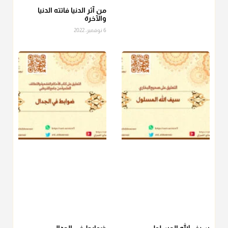
الصاع..فمن شق عليه إخراج الطعام هذه الأيام وأراد إخراج القيمة
من آثر الدنيا فاتته الدنيا
والآخرة
فلا بأس ولا ينكر عليه
6 نوفمبر، 2022
منذ 3 شهر
أ.د. صالح الشمراني
@d_alshamrani
دفع
زكاة الفطر
للمسكين القريب صدقة وصلة وهو أفضل من
دفعها للبعيد ولا تغرك مظاهر ووظائف بعض الأقارب فإن
صراعهم مع متطلبات الحياة كبير
منذ 3 شهر