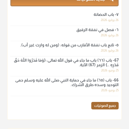
@d_alshamrani
٧- باب الحضانة
لا أعلم لدعاء ختم القرآن في الصلاة أصلاً صحيحاً يعتمد عليه من سنة
26 يوليو، 2026
الرسول صلى الله عليه وسلّم، ولا من عمل الصحابة رضي الله
عنهم. ابن عثيمين.
٦- فصل في نفقة الرقيق
26 يوليو، 2026
منذ 3 شهر
٥- تابع باب نفقة الأقارب من قوله: (ومن له وارث غير أب).
26 يوليو، 2026
أ.د. صالح الشمراني
@d_alshamrani
67- باب (٦٦) باب ما جاء في قول الله تعالى: {وَمَا قَدَرُوا اللَّهَ حَقَّ
قَدْرِهِ ..} الزمر (67) الآية.
نرى اليوم بأبصارنا بعض ما رأى العلماء ببصائرهم: "والرافضة ليس
25 يونيو، 2026
لهم سعي إلا في هدم الإسلام و نقض عراه...فأيامهم في الإسلام
66- باب (٦٥) ما جاء في حماية النبي صلى الله عليه وسلم حمى
كلها سود" ابن تيمية.
التوحيد وسده طرق الشرك.
25 يونيو، 2026
منذ 3 شهر
جميع الصوتيات
أ.د. صالح الشمراني
@d_alshamrani
زكاة_الفطر
تقدر بالكيل لا بالوزن وهي صاع ويساوي ملء الكفين
المعتدلين غير مقبوضتين ولا مبسوطتين أربع مرات من الرز أو البر