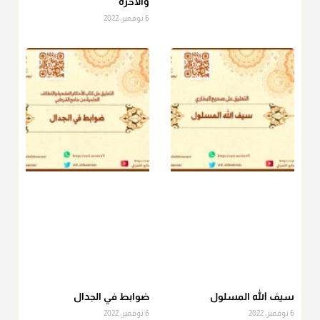
والآخرة
6 نوفمبر، 2022
أ.د. صالح الشمراني
@d_alshamrani
دفع
زكاة الفطر
للمسكين القريب صدقة وصلة وهو أفضل من
دفعها للبعيد ولا تغرك مظاهر ووظائف بعض الأقارب فإن
صراعهم مع متطلبات الحياة كبير
منذ 3 شهر
سيف الله المسلول
ضوابط في الجدال
6 نوفمبر، 2022
6 نوفمبر، 2022