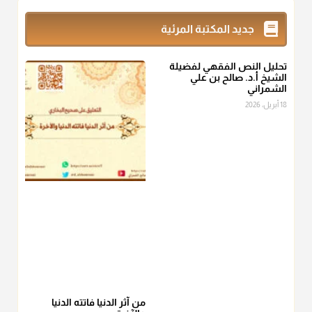
أو التمر أو اللحم
جديد المكتبة المرئية
منذ 3 شهر
تحليل النص الفقهي لفضيلة
أ.د. صالح الشمراني
الشيخ أ.د. صالح بن علي
الشمراني
@d_alshamrani
18 أبريل، 2026
من أخرج زكاة الفطر عن غيره فليخبره قبل دفعها للمستحق لينوي
"إنما الأعمال بالنيات"
، فإلم يعلم إلا بعد ذلك لم تجزه لقولهﷺ:
"وإنما
لكل امرئ مانوى"
.
منذ 3 شهر
أ.د. صالح الشمراني
@d_alshamrani
عامة الصحابة والفقهاء يفضلون إخراج صاع من البر أو التمر في زكاة
الفطر، ومنهم من جوّز العدول إلى الرز، ومنهم جوز إخراج قيمة
الصاع..فمن شق عليه إخراج الطعام هذه الأيام وأراد إخراج القيمة
فلا بأس ولا ينكر عليه
من آثر الدنيا فاتته الدنيا
منذ 3 شهر