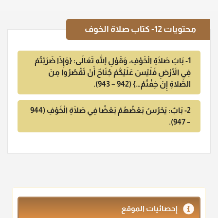
محتويات
12- كتاب صلاة الخوف
1- بَابُ صَلَاةِ الْخَوْفِ، وَقَوْلِ اللهِ تَعَالَى: {وَإِذَا ضَرَبْتُمْ
فِي الأَرْضِ فَلَيْسَ عَلَيْكُمْ جُنَاحٌ أَنْ تَقْصُرُوا مِنَ
الصَّلاةِ إِنْ خِفْتُمْ…} (942 – 943).
2- بَابٌ: يَحْرُسُ بَعْضُهُمْ بَعْضًا فِي صَلَاةِ الْخَوْفِ (944
– 947).
إحصائيات الموقع