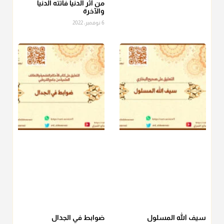
الصاع..فمن شق عليه إخراج الطعام هذه الأيام وأراد إخراج القيمة
من آثر الدنيا فاتته الدنيا
والآخرة
فلا بأس ولا ينكر عليه
6 نوفمبر، 2022
منذ 3 شهر
أ.د. صالح الشمراني
@d_alshamrani
دفع
زكاة الفطر
للمسكين القريب صدقة وصلة وهو أفضل من
دفعها للبعيد ولا تغرك مظاهر ووظائف بعض الأقارب فإن
صراعهم مع متطلبات الحياة كبير
منذ 3 شهر
سيف الله المسلول
ضوابط في الجدال