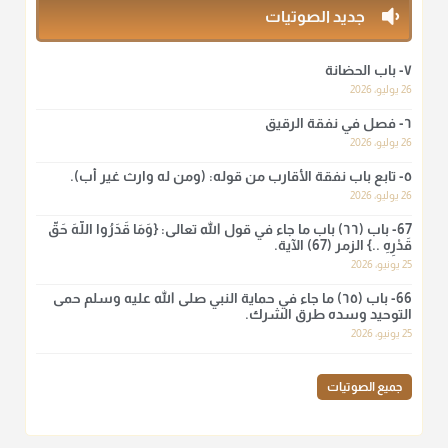
منذ 3 شهر
جديد الصوتيات
أ.د. صالح الشمراني
٧- باب الحضانة
@d_alshamrani
26 يوليو، 2026
٦- فصل في نفقة الرقيق
لا أعلم لدعاء ختم القرآن في الصلاة أصلاً صحيحاً يعتمد عليه من سنة
الرسول صلى الله عليه وسلّم، ولا من عمل الصحابة رضي الله
26 يوليو، 2026
عنهم. ابن عثيمين.
٥- تابع باب نفقة الأقارب من قوله: (ومن له وارث غير أب).
منذ 3 شهر
26 يوليو، 2026
67- باب (٦٦) باب ما جاء في قول الله تعالى: {وَمَا قَدَرُوا اللَّهَ حَقَّ
قَدْرِهِ ..} الزمر (67) الآية.
أ.د. صالح الشمراني
25 يونيو، 2026
@d_alshamrani
66- باب (٦٥) ما جاء في حماية النبي صلى الله عليه وسلم حمى
نرى اليوم بأبصارنا بعض ما رأى العلماء ببصائرهم: "والرافضة ليس
التوحيد وسده طرق الشرك.
لهم سعي إلا في هدم الإسلام و نقض عراه...فأيامهم في الإسلام
25 يونيو، 2026
كلها سود" ابن تيمية.
منذ 3 شهر
جميع الصوتيات
أ.د. صالح الشمراني