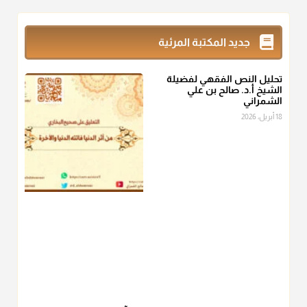
@d_alshamrani
زكاة_الفطر
تقدر بالكيل لا بالوزن وهي صاع ويساوي ملء الكفين
جديد المكتبة المرئية
المعتدلين غير مقبوضتين ولا مبسوطتين أربع مرات من الرز أو البر
أو التمر أو اللحم
تحليل النص الفقهي لفضيلة
منذ 3 شهر
الشيخ أ.د. صالح بن علي
الشمراني
أ.د. صالح الشمراني
18 أبريل، 2026
@d_alshamrani
من أخرج زكاة الفطر عن غيره فليخبره قبل دفعها للمستحق لينوي
"إنما الأعمال بالنيات"
، فإلم يعلم إلا بعد ذلك لم تجزه لقولهﷺ:
"وإنما
لكل امرئ مانوى"
.
منذ 3 شهر
أ.د. صالح الشمراني
@d_alshamrani
عامة الصحابة والفقهاء يفضلون إخراج صاع من البر أو التمر في زكاة
الفطر، ومنهم من جوّز العدول إلى الرز، ومنهم جوز إخراج قيمة