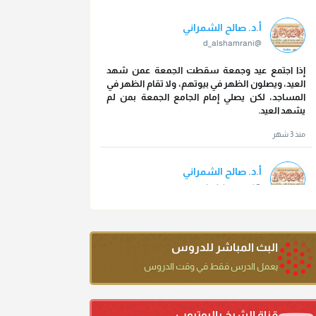
أ.د. صالح الشمراني
@d_alshamrani
إذا اجتمع عيد وجمعة سقطت الجمعة عمن شهد
العيد، ويصلون الظهر في بيوتهم، ولا تقام الظهر في
المساجد، لكن يصلي إمام الجامع الجمعة بمن لم
يشهد العيد.
منذ 3 شهر
أ.د. صالح الشمراني
@d_alshamrani
تقي الدين ابن دقيق العيد على جلالته لقي شيخ
الإسلام فقال: ما كنت أظن أن الله بقي يخلق مثلك.
منذ 3 شهر
البث المباشر للدروس
يعمل الدرس فقط في وقت الدروس
أ.د. صالح الشمراني
@d_alshamrani
قناة الشيخ باليوتيوب