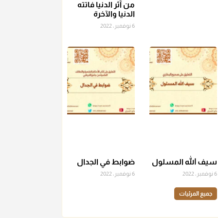
من آثر الدنيا فاتته
للمستحق لينوي
"إنما الأعمال بالنيات"
، فإلم يعلم إلا
الدنيا والآخرة
بعد ذلك لم تجزه لقولهﷺ:
"وإنما لكل امرئ مانوى"
.
6 نوفمبر، 2022
منذ 3 شهر
أ.د. صالح الشمراني
@d_alshamrani
عامة الصحابة والفقهاء يفضلون إخراج صاع من البر أو
التمر في زكاة الفطر، ومنهم من جوّز العدول إلى الرز،
ومنهم جوز إخراج قيمة الصاع..فمن شق عليه إخراج
الطعام هذه الأيام وأراد إخراج القيمة فلا بأس ولا ينكر
عليه
منذ 3 شهر
سيف الله المسلول
ضوابط في الجدال
أ.د. صالح الشمراني
6 نوفمبر، 2022
6 نوفمبر، 2022
@d_alshamrani
جميع المرئيات
دفع
زكاة الفطر
للمسكين القريب صدقة وصلة وهو
أفضل من دفعها للبعيد ولا تغرك مظاهر ووظائف
بعض الأقارب فإن صراعهم مع متطلبات الحياة كبير