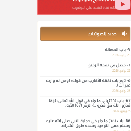
دعاء ختم القرآن في الصلاة أقرب إلى البدعة
منذ 3 شهر
تابع قناة الشيخ على اليوتيوب
أ.د. صالح الشمراني
@d_alshamrani
جديد الصوتيات
ومن المعاصرين أنكره الشيخ بكر أبو زيد وابن عثيمين،
وحسبك بقول الإمام مالك رحمه الله :"ما سمعتُ أنه
٧- باب الحضانة
يدعو عند ختم القرآن وما هو من عمل الناس"
26 يوليو، 2026
منذ 3 شهر
٦- فصل في نفقة الرقيق
26 يوليو، 2026
أ.د. صالح الشمراني
٥- تابع باب نفقة الأقارب من قوله: (ومن له وارث
@d_alshamrani
غير أب).
26 يوليو، 2026
لا أعلم لدعاء ختم القرآن في الصلاة أصلاً صحيحاً يعتمد
عليه من سنة الرسول صلى الله عليه وسلّم، ولا من
67- باب (٦٦) باب ما جاء في قول الله تعالى: {وَمَا
قَدَرُوا اللَّهَ حَقَّ قَدْرِهِ ..} الزمر (67) الآية.
عمل الصحابة رضي الله عنهم. ابن عثيمين.
25 يونيو، 2026
منذ 3 شهر
66- باب (٦٥) ما جاء في حماية النبي صلى الله عليه
وسلم حمى التوحيد وسده طرق الشرك.
أ.د. صالح الشمراني
25 يونيو، 2026