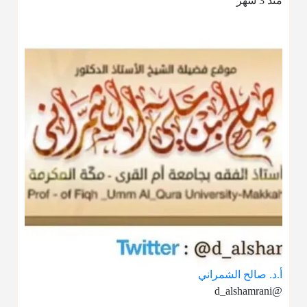
منذ 3 شهر
أ.د. صالح الشمراني
@d_alshamrani