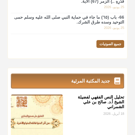
قَدْرِهِ ..} الزمر (67) الآية.
25 يونيو، 2026
66- باب (٦٥) ما جاء في حماية النبي صلى الله عليه وسلم حمى
التوحيد وسده طرق الشرك.
25 يونيو، 2026
جميع الصوتيات
جديد المكتبة المرئية
تحليل النص الفقهي لفضيلة
الشيخ أ.د. صالح بن علي
الشمراني
18 أبريل، 2026