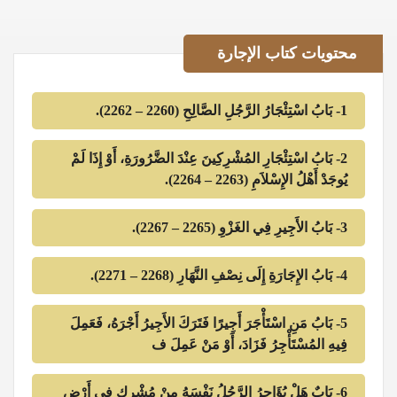
محتويات
كتاب الإجارة
1- بَابُ اسْتِئْجَارُ الرَّجُلِ الصَّالِحِ (2260 – 2262).
2- بَابُ اسْتِئْجَارِ المُشْرِكِينَ عِنْدَ الضَّرُورَةِ، أَوْ إِذَا لَمْ
يُوجَدْ أَهْلُ الإِسْلاَمِ (2263 – 2264).
3- بَابُ الأَجِيرِ فِي الغَزْوِ (2265 – 2267).
4- بَابُ الإِجَارَةِ إِلَى نِصْفِ النَّهَارِ (2268 – 2271).
5- بَابُ مَنِ اسْتَأْجَرَ أَجِيرًا فَتَرَكَ الأَجِيرُ أَجْرَهُ، فَعَمِلَ
فِيهِ المُسْتَأْجِرُ فَزَادَ، أَوْ مَنْ عَمِلَ ف
6- بَابٌ هَلْ يُؤَاجِرُ الرَّجُلُ نَفْسَهُ مِنْ مُشْرِكٍ فِي أَرْضِ