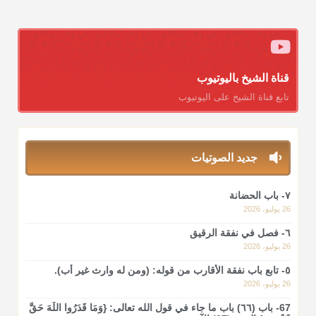
قناة الشيخ باليوتيوب
تابع قناة الشيخ على اليوتيوب
جديد الصوتيات
٧- باب الحضانة
26 يوليو، 2026
٦- فصل في نفقة الرقيق
26 يوليو، 2026
٥- تابع باب نفقة الأقارب من قوله: (ومن له وارث غير أب).
26 يوليو، 2026
67- باب (٦٦) باب ما جاء في قول الله تعالى: {وَمَا قَدَرُوا اللَّهَ حَقَّ