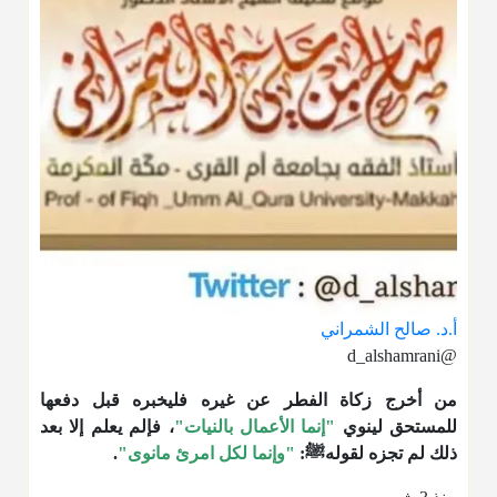
أ.د. صالح الشمراني
@d_alshamrani
من أخرج زكاة الفطر عن غيره فليخبره قبل دفعها
للمستحق لينوي
"إنما الأعمال بالنيات"
، فإلم يعلم إلا بعد
ذلك لم تجزه لقولهﷺ:
"وإنما لكل امرئ مانوى"
.