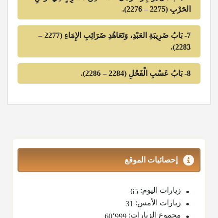
الحَرْبِ (2275 – 2276).
7- بَابُ ضَرِيبَةِ العَبْدِ، وَتَعَاهُدِ ضَرَائِبِ الإِمَاءِ (2277 –
2283).
8- ‌‌بَابُ عَسْبِ الْفَحْلِ (2284 – 2286).
إحصائيات الموقع
زيارات اليوم:
65
زيارات الأمس:
31
مجموع الزيارات:
60٬999