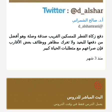
أ.د. صالح الشمراني
@d_alshamrani
دفع
زكاة الفطر
للمسكين القريب صدقة وصلة وهو أفضل
من دفعها للبعيد ولا تغرك مظاهر ووظائف بعض الأقارب
فإن صراعهم مع متطلبات الحياة كبير
منذ 3 شهر
البث المباشر للدروس
يعمل الدرس فقط في وقت الدروس