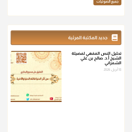
جميع الصوتيات
أ.د. صالح الشمراني
@d_alshamrani
زكاة_الفطر
تقدر بالكيل لا بالوزن وهي صاع ويساوي ملء الكفين
جديد المكتبة المرئية
المعتدلين غير مقبوضتين ولا مبسوطتين أربع مرات من الرز أو البر
أو التمر أو اللحم
تحليل النص الفقهي لفضيلة
منذ 3 شهر
الشيخ أ.د. صالح بن علي
الشمراني
أ.د. صالح الشمراني
18 أبريل، 2026
@d_alshamrani
من أخرج زكاة الفطر عن غيره فليخبره قبل دفعها للمستحق لينوي
"إنما الأعمال بالنيات"
، فإلم يعلم إلا بعد ذلك لم تجزه لقولهﷺ:
"وإنما
لكل امرئ مانوى"
.
منذ 3 شهر
أ.د. صالح الشمراني
@d_alshamrani