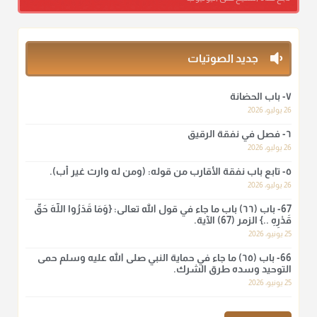
ومن المعاصرين أنكره الشيخ بكر أبو زيد وابن عثيمين، وحسبك
بقول الإمام مالك رحمه الله :"ما سمعتُ أنه يدعو عند ختم القرآن
وما هو من عمل الناس"
منذ 3 شهر
جديد الصوتيات
أ.د. صالح الشمراني
٧- باب الحضانة
@d_alshamrani
26 يوليو، 2026
٦- فصل في نفقة الرقيق
لا أعلم لدعاء ختم القرآن في الصلاة أصلاً صحيحاً يعتمد عليه من سنة
الرسول صلى الله عليه وسلّم، ولا من عمل الصحابة رضي الله
26 يوليو، 2026
عنهم. ابن عثيمين.
٥- تابع باب نفقة الأقارب من قوله: (ومن له وارث غير أب).
منذ 3 شهر
26 يوليو، 2026
67- باب (٦٦) باب ما جاء في قول الله تعالى: {وَمَا قَدَرُوا اللَّهَ حَقَّ
قَدْرِهِ ..} الزمر (67) الآية.
أ.د. صالح الشمراني
25 يونيو، 2026
@d_alshamrani
66- باب (٦٥) ما جاء في حماية النبي صلى الله عليه وسلم حمى
نرى اليوم بأبصارنا بعض ما رأى العلماء ببصائرهم: "والرافضة ليس
التوحيد وسده طرق الشرك.
لهم سعي إلا في هدم الإسلام و نقض عراه...فأيامهم في الإسلام
25 يونيو، 2026
كلها سود" ابن تيمية.
منذ 3 شهر