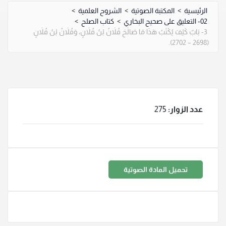
الرئيسية
>
المكتبة الصوتية
>
الشروح العلمية
>
02- التعليق على صحيح البخاري
>
كتاب الصلح
>
3- بَابٌ كَيْفَ يُكْتَبُ هَذَا مَا صَالَحَ فُلاَنُ بْنُ فُلاَنٍ، وَفُلاَنُ بْنُ فُلاَنٍ
(2698 – 2702).
عدد الزوار:
275
تحميل المادة الصوتية