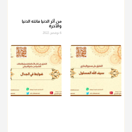
عامة الصحابة والفقهاء يفضلون إخراج صاع من البر أو التمر في زكاة
الفطر، ومنهم من جوّز العدول إلى الرز، ومنهم جوز إخراج قيمة
الصاع..فمن شق عليه إخراج الطعام هذه الأيام وأراد إخراج القيمة
من آثر الدنيا فاتته الدنيا
والآخرة
فلا بأس ولا ينكر عليه
6 نوفمبر، 2022
منذ 3 شهر
أ.د. صالح الشمراني
@d_alshamrani
دفع
زكاة الفطر
للمسكين القريب صدقة وصلة وهو أفضل من
دفعها للبعيد ولا تغرك مظاهر ووظائف بعض الأقارب فإن
صراعهم مع متطلبات الحياة كبير
منذ 3 شهر