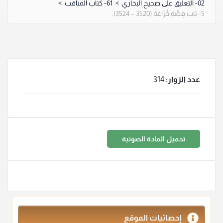
02- التعليق على صحيح البخاري
>
61- كتاب المناقب
>
5- بَاب قِصَّةِ خُزَاعَةَ (3520 – 3524).
عدد الزوار:
314
تحميل المادة الصوتية
إحصائيات الموقع