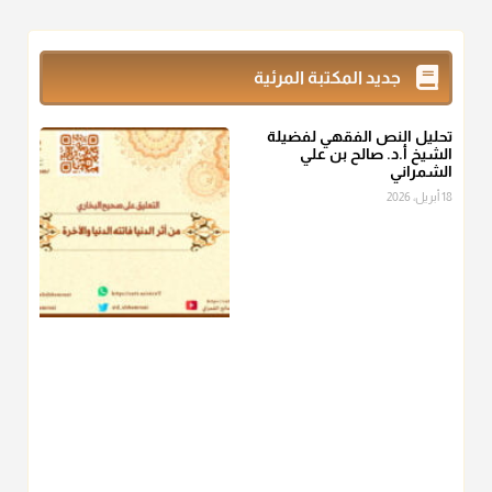
@d_alshamrani
زكاة_الفطر
تقدر بالكيل لا بالوزن وهي صاع ويساوي ملء الكفين
جديد المكتبة المرئية
المعتدلين غير مقبوضتين ولا مبسوطتين أربع مرات من الرز أو البر
أو التمر أو اللحم
تحليل النص الفقهي لفضيلة
منذ 3 شهر
الشيخ أ.د. صالح بن علي
الشمراني
أ.د. صالح الشمراني
18 أبريل، 2026
@d_alshamrani
من أخرج زكاة الفطر عن غيره فليخبره قبل دفعها للمستحق لينوي
"إنما الأعمال بالنيات"
، فإلم يعلم إلا بعد ذلك لم تجزه لقولهﷺ:
"وإنما
لكل امرئ مانوى"
.
منذ 3 شهر
أ.د. صالح الشمراني
@d_alshamrani
عامة الصحابة والفقهاء يفضلون إخراج صاع من البر أو التمر في زكاة
الفطر، ومنهم من جوّز العدول إلى الرز، ومنهم جوز إخراج قيمة