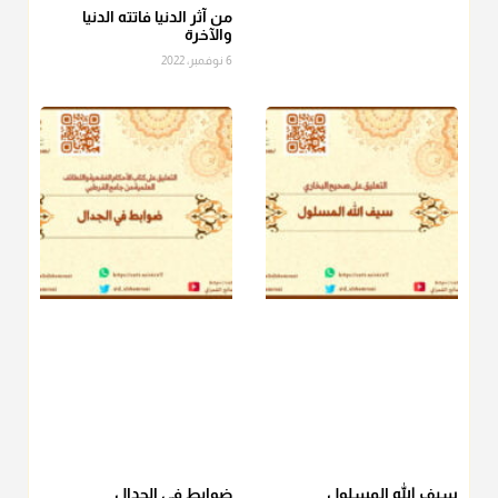
الصاع..فمن شق عليه إخراج الطعام هذه الأيام وأراد إخراج القيمة
من آثر الدنيا فاتته الدنيا
والآخرة
فلا بأس ولا ينكر عليه
6 نوفمبر، 2022
منذ 3 شهر
أ.د. صالح الشمراني
@d_alshamrani
دفع
زكاة الفطر
للمسكين القريب صدقة وصلة وهو أفضل من
دفعها للبعيد ولا تغرك مظاهر ووظائف بعض الأقارب فإن
صراعهم مع متطلبات الحياة كبير
منذ 3 شهر
سيف الله المسلول
ضوابط في الجدال