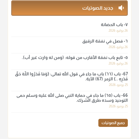
منذ 3 شهر
جديد الصوتيات
أ.د. صالح الشمراني
٧- باب الحضانة
@d_alshamrani
26 يوليو، 2026
٦- فصل في نفقة الرقيق
لا أعلم لدعاء ختم القرآن في الصلاة أصلاً صحيحاً يعتمد عليه من سنة
الرسول صلى الله عليه وسلّم، ولا من عمل الصحابة رضي الله
26 يوليو، 2026
عنهم. ابن عثيمين.
٥- تابع باب نفقة الأقارب من قوله: (ومن له وارث غير أب).
منذ 3 شهر
26 يوليو، 2026
67- باب (٦٦) باب ما جاء في قول الله تعالى: {وَمَا قَدَرُوا اللَّهَ حَقَّ
قَدْرِهِ ..} الزمر (67) الآية.
أ.د. صالح الشمراني
25 يونيو، 2026
@d_alshamrani
66- باب (٦٥) ما جاء في حماية النبي صلى الله عليه وسلم حمى
نرى اليوم بأبصارنا بعض ما رأى العلماء ببصائرهم: "والرافضة ليس
التوحيد وسده طرق الشرك.
لهم سعي إلا في هدم الإسلام و نقض عراه...فأيامهم في الإسلام
25 يونيو، 2026
كلها سود" ابن تيمية.
منذ 3 شهر
جميع الصوتيات
أ.د. صالح الشمراني