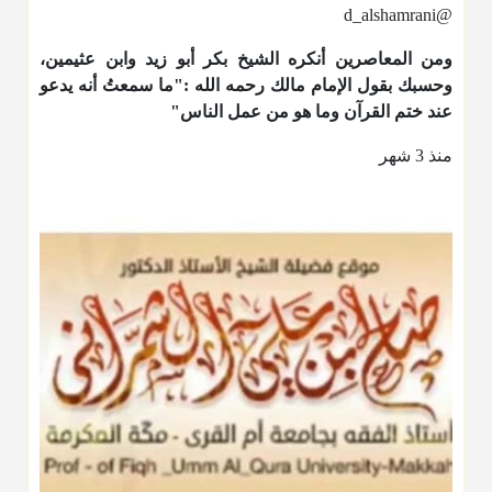
@d_alshamrani
ومن المعاصرين أنكره الشيخ بكر أبو زيد وابن عثيمين،
وحسبك بقول الإمام مالك رحمه الله :"ما سمعتُ أنه يدعو
عند ختم القرآن وما هو من عمل الناس"
منذ 3 شهر