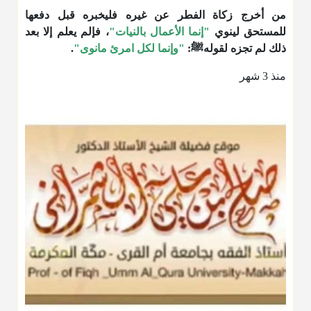
من أخرج زكاة الفطر عن غيره فليخبره قبل دفعها
للمستحق لينوي
"إنما الأعمال بالنيات"
، فإلم يعلم إلا بعد
ذلك لم تجزه لقولهﷺ:
"وإنما لكل امرئ مانوى"
.
منذ 3 شهر