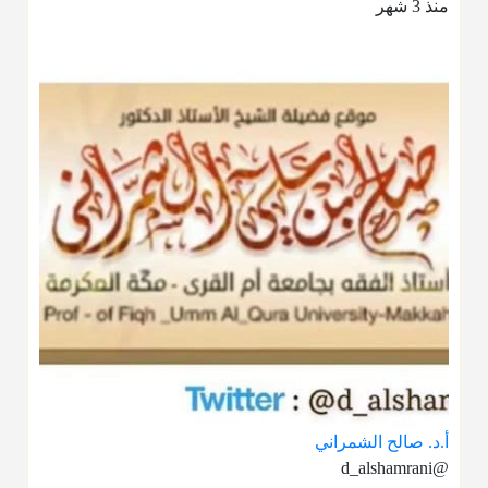
منذ 3 شهر
أ.د. صالح الشمراني
@d_alshamrani