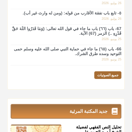
26 يوليو، 2026
٥- تابع باب نفقة الأقارب من قوله: (ومن له وارث غير أب).
26 يوليو، 2026
67- باب (٦٦) باب ما جاء في قول الله تعالى: {وَمَا قَدَرُوا اللَّهَ حَقَّ
قَدْرِهِ ..} الزمر (67) الآية.
25 يونيو، 2026
66- باب (٦٥) ما جاء في حماية النبي صلى الله عليه وسلم حمى
التوحيد وسده طرق الشرك.
25 يونيو، 2026
جميع الصوتيات
جديد المكتبة المرئية
تحليل النص الفقهي لفضيلة
الشيخ أ.د. صالح بن علي