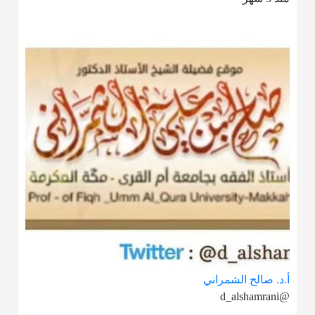
أ.د. صالح الشمراني
@d_alshamrani