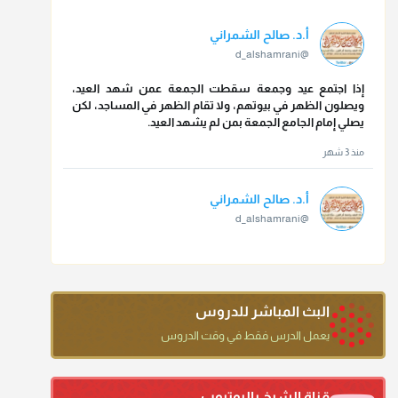
أ.د. صالح الشمراني
@d_alshamrani
إذا اجتمع عيد وجمعة سقطت الجمعة عمن شهد العيد،
ويصلون الظهر في بيوتهم، ولا تقام الظهر في المساجد، لكن
يصلي إمام الجامع الجمعة بمن لم يشهد العيد.
منذ 3 شهر
أ.د. صالح الشمراني
@d_alshamrani
تقي الدين ابن دقيق العيد على جلالته لقي شيخ الإسلام فقال:
ما كنت أظن أن الله بقي يخلق مثلك.
منذ 3 شهر
البث المباشر للدروس
أ.د. صالح الشمراني
يعمل الدرس فقط في وقت الدروس
@d_alshamrani
دعاء ختم القرآن في الصلاة أقرب إلى البدعة
قناة الشيخ باليوتيوب