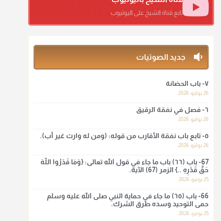
منذ 3 شهر
تابع قناة الشيخ على اليوتيوب
أ.د. صالح الشمراني
@d_alshamrani
جديد الصوتيات
ومن المعاصرين أنكره الشيخ بكر أبو زيد وابن عثيمين، وحسبك
بقول الإمام مالك رحمه الله :"ما سمعتُ أنه يدعو عند ختم
القرآن وما هو من عمل الناس"
٧- باب الحضانة
26 يوليو، 2026
منذ 3 شهر
٦- فصل في نفقة الرقيق
أ.د. صالح الشمراني
26 يوليو، 2026
@d_alshamrani
٥- تابع باب نفقة الأقارب من قوله: (ومن له وارث غير أب).
26 يوليو، 2026
لا أعلم لدعاء ختم القرآن في الصلاة أصلاً صحيحاً يعتمد عليه من
سنة الرسول صلى الله عليه وسلّم، ولا من عمل الصحابة رضي
67- باب (٦٦) باب ما جاء في قول الله تعالى: {وَمَا قَدَرُوا اللَّهَ
الله عنهم. ابن عثيمين.
حَقَّ قَدْرِهِ ..} الزمر (67) الآية.
25 يونيو، 2026
منذ 3 شهر
66- باب (٦٥) ما جاء في حماية النبي صلى الله عليه وسلم
حمى التوحيد وسده طرق الشرك.
أ.د. صالح الشمراني
25 يونيو، 2026