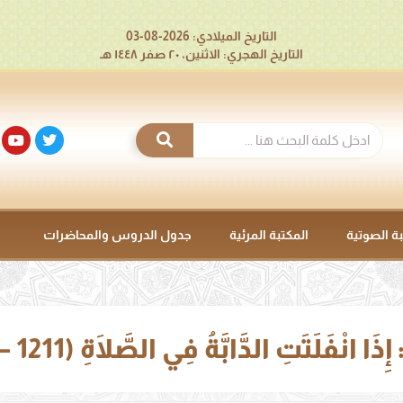
التاريخ الميلادي: 2026-08-03
التاريخ الهجري: الاثنين، ٢٠ صفر ١٤٤٨ هـ
بة الصوتية
المكتبة المرئية
جدول الدروس والمحاضرات