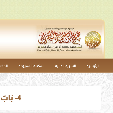
الرئيسية
السيرة الذاتية
المكتبة المقروءة
المكت
4- ‌‌بَابٌ: إِذَا انْفَلَتَتِ الدَّابَّةُ فِي الصَّلَاةِ (1211 – 1214).