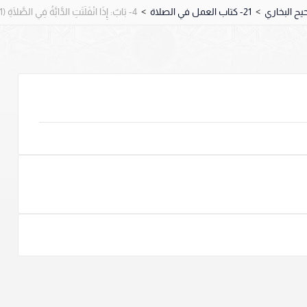
>
21- كتاب العمل في الصلاة
>
4- ‌‌بَابٌ: إِذَا انْفَلَتَتِ الدَّابَّةُ فِي الصَّلَاةِ (1211 – 1214).