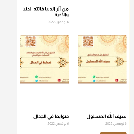
من آثر الدنيا فاتته الدنيا
منذ 3 شهر
والآخرة
6 نوفمبر، 2022
أ.د. صالح الشمراني
@d_alshamrani
عامة الصحابة والفقهاء يفضلون إخراج صاع من البر أو التمر في
زكاة الفطر، ومنهم من جوّز العدول إلى الرز، ومنهم جوز إخراج
قيمة الصاع..فمن شق عليه إخراج الطعام هذه الأيام وأراد إخراج
القيمة فلا بأس ولا ينكر عليه
منذ 3 شهر
أ.د. صالح الشمراني
@d_alshamrani
دفع
زكاة الفطر
للمسكين القريب صدقة وصلة وهو أفضل من
دفعها للبعيد ولا تغرك مظاهر ووظائف بعض الأقارب فإن
سيف الله المسلول
ضوابط في الجدال
صراعهم مع متطلبات الحياة كبير
6 نوفمبر، 2022
6 نوفمبر، 2022
منذ 3 شهر