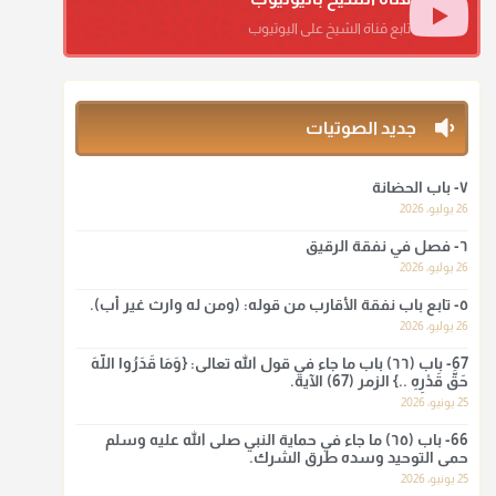
منذ 3 شهر
تابع قناة الشيخ على اليوتيوب
أ.د. صالح الشمراني
@d_alshamrani
جديد الصوتيات
ومن المعاصرين أنكره الشيخ بكر أبو زيد وابن عثيمين، وحسبك
بقول الإمام مالك رحمه الله :"ما سمعتُ أنه يدعو عند ختم
القرآن وما هو من عمل الناس"
٧- باب الحضانة
26 يوليو، 2026
منذ 3 شهر
٦- فصل في نفقة الرقيق
أ.د. صالح الشمراني
26 يوليو، 2026
@d_alshamrani
٥- تابع باب نفقة الأقارب من قوله: (ومن له وارث غير أب).
26 يوليو، 2026
لا أعلم لدعاء ختم القرآن في الصلاة أصلاً صحيحاً يعتمد عليه من
سنة الرسول صلى الله عليه وسلّم، ولا من عمل الصحابة رضي
67- باب (٦٦) باب ما جاء في قول الله تعالى: {وَمَا قَدَرُوا اللَّهَ
الله عنهم. ابن عثيمين.
حَقَّ قَدْرِهِ ..} الزمر (67) الآية.
25 يونيو، 2026
منذ 3 شهر
66- باب (٦٥) ما جاء في حماية النبي صلى الله عليه وسلم
حمى التوحيد وسده طرق الشرك.
أ.د. صالح الشمراني
25 يونيو، 2026