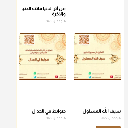
من آثر الدنيا فاتته الدنيا
منذ 3 شهر
والآخرة
6 نوفمبر، 2022
أ.د. صالح الشمراني
@d_alshamrani
عامة الصحابة والفقهاء يفضلون إخراج صاع من البر أو التمر في
زكاة الفطر، ومنهم من جوّز العدول إلى الرز، ومنهم جوز إخراج
قيمة الصاع..فمن شق عليه إخراج الطعام هذه الأيام وأراد إخراج
القيمة فلا بأس ولا ينكر عليه
منذ 3 شهر
أ.د. صالح الشمراني
@d_alshamrani
دفع
زكاة الفطر
للمسكين القريب صدقة وصلة وهو أفضل من
دفعها للبعيد ولا تغرك مظاهر ووظائف بعض الأقارب فإن
سيف الله المسلول
ضوابط في الجدال
صراعهم مع متطلبات الحياة كبير
6 نوفمبر، 2022
6 نوفمبر، 2022
منذ 3 شهر