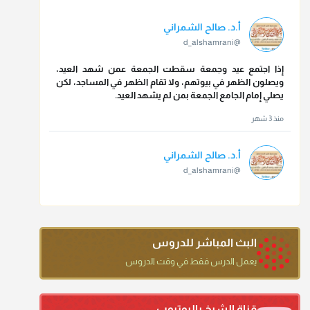
أ.د. صالح الشمراني
@d_alshamrani
إذا اجتمع عيد وجمعة سقطت الجمعة عمن شهد العيد،
ويصلون الظهر في بيوتهم، ولا تقام الظهر في المساجد، لكن
يصلي إمام الجامع الجمعة بمن لم يشهد العيد.
منذ 3 شهر
أ.د. صالح الشمراني
@d_alshamrani
تقي الدين ابن دقيق العيد على جلالته لقي شيخ الإسلام فقال:
ما كنت أظن أن الله بقي يخلق مثلك.
منذ 3 شهر
البث المباشر للدروس
أ.د. صالح الشمراني
يعمل الدرس فقط في وقت الدروس
@d_alshamrani
دعاء ختم القرآن في الصلاة أقرب إلى البدعة
قناة الشيخ باليوتيوب