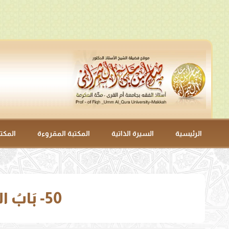
الرئيسية
السيرة الذاتية
المكتبة المقروءة
المكت
50- بَابُ القُرْعَةِ بَيْنَ النِّسَاءِ إِذَا أَرَادَ سَفَرًا (5211 – 5212).