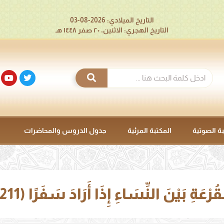
التاريخ الميلادي: 2026-08-03
التاريخ الهجري: الاثنين، ٢٠ صفر ١٤٤٨ هـ
بة الصوتية
المكتبة المرئية
جدول الدروس والمحاضرات