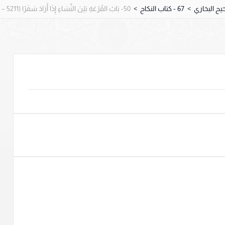
>
67 - كتاب النكاح
>
50- بَابُ القُرْعَةِ بَيْنَ النِّسَاءِ إِذَا أَرَادَ سَفَرًا (5211 – 5212).