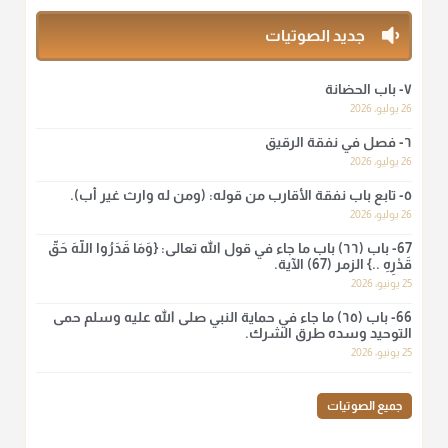
منذ 3 شهر
جديد الصوتيات
أ.د. صالح الشمراني
٧- باب الحضانة
@d_alshamrani
26 يوليو، 2026
٦- فصل في نفقة الرقيق
لا أعلم لدعاء ختم القرآن في الصلاة أصلاً صحيحاً يعتمد عليه من سنة
الرسول صلى الله عليه وسلّم، ولا من عمل الصحابة رضي الله
26 يوليو، 2026
عنهم. ابن عثيمين.
٥- تابع باب نفقة الأقارب من قوله: (ومن له وارث غير أب).
منذ 3 شهر
26 يوليو، 2026
67- باب (٦٦) باب ما جاء في قول الله تعالى: {وَمَا قَدَرُوا اللَّهَ حَقَّ
قَدْرِهِ ..} الزمر (67) الآية.
أ.د. صالح الشمراني
25 يونيو، 2026
@d_alshamrani
66- باب (٦٥) ما جاء في حماية النبي صلى الله عليه وسلم حمى
نرى اليوم بأبصارنا بعض ما رأى العلماء ببصائرهم: "والرافضة ليس
التوحيد وسده طرق الشرك.
لهم سعي إلا في هدم الإسلام و نقض عراه...فأيامهم في الإسلام
25 يونيو، 2026
كلها سود" ابن تيمية.
منذ 3 شهر
جميع الصوتيات