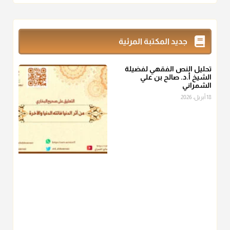
أ.د. صالح الشمراني
@d_alshamrani
زكاة_الفطر
تقدر بالكيل لا بالوزن وهي صاع ويساوي ملء الكفين
جديد المكتبة المرئية
المعتدلين غير مقبوضتين ولا مبسوطتين أربع مرات من الرز أو البر
أو التمر أو اللحم
تحليل النص الفقهي لفضيلة
منذ 3 شهر
الشيخ أ.د. صالح بن علي
الشمراني
أ.د. صالح الشمراني
18 أبريل، 2026
@d_alshamrani
من أخرج زكاة الفطر عن غيره فليخبره قبل دفعها للمستحق لينوي
"إنما الأعمال بالنيات"
، فإلم يعلم إلا بعد ذلك لم تجزه لقولهﷺ:
"وإنما
لكل امرئ مانوى"
.
منذ 3 شهر
أ.د. صالح الشمراني
@d_alshamrani
عامة الصحابة والفقهاء يفضلون إخراج صاع من البر أو التمر في زكاة