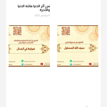
الفطر، ومنهم من جوّز العدول إلى الرز، ومنهم جوز إخراج قيمة
الصاع..فمن شق عليه إخراج الطعام هذه الأيام وأراد إخراج القيمة
من آثر الدنيا فاتته الدنيا
والآخرة
فلا بأس ولا ينكر عليه
6 نوفمبر، 2022
منذ 3 شهر
أ.د. صالح الشمراني
@d_alshamrani
دفع
زكاة الفطر
للمسكين القريب صدقة وصلة وهو أفضل من
دفعها للبعيد ولا تغرك مظاهر ووظائف بعض الأقارب فإن
صراعهم مع متطلبات الحياة كبير
منذ 3 شهر