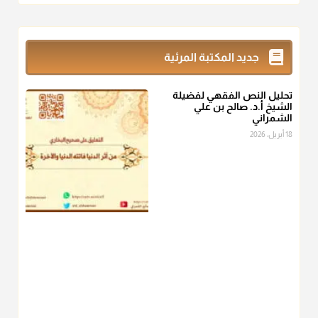
أ.د. صالح الشمراني
@d_alshamrani
زكاة_الفطر
تقدر بالكيل لا بالوزن وهي صاع ويساوي ملء الكفين
جديد المكتبة المرئية
المعتدلين غير مقبوضتين ولا مبسوطتين أربع مرات من الرز أو البر
أو التمر أو اللحم
تحليل النص الفقهي لفضيلة
منذ 3 شهر
الشيخ أ.د. صالح بن علي
الشمراني
أ.د. صالح الشمراني
18 أبريل، 2026
@d_alshamrani
من أخرج زكاة الفطر عن غيره فليخبره قبل دفعها للمستحق لينوي
"إنما الأعمال بالنيات"
، فإلم يعلم إلا بعد ذلك لم تجزه لقولهﷺ:
"وإنما
لكل امرئ مانوى"
.
منذ 3 شهر
أ.د. صالح الشمراني
@d_alshamrani
عامة الصحابة والفقهاء يفضلون إخراج صاع من البر أو التمر في زكاة