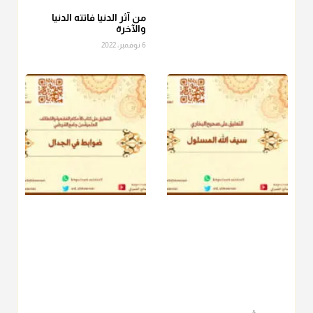
الفطر، ومنهم من جوّز العدول إلى الرز، ومنهم جوز إخراج قيمة
الصاع..فمن شق عليه إخراج الطعام هذه الأيام وأراد إخراج القيمة
من آثر الدنيا فاتته الدنيا
والآخرة
فلا بأس ولا ينكر عليه
6 نوفمبر، 2022
منذ 3 شهر
أ.د. صالح الشمراني
@d_alshamrani
دفع
زكاة الفطر
للمسكين القريب صدقة وصلة وهو أفضل من
دفعها للبعيد ولا تغرك مظاهر ووظائف بعض الأقارب فإن
صراعهم مع متطلبات الحياة كبير
منذ 3 شهر