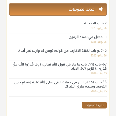
منذ 3 شهر
جديد الصوتيات
أ.د. صالح الشمراني
٧- باب الحضانة
@d_alshamrani
26 يوليو، 2026
٦- فصل في نفقة الرقيق
لا أعلم لدعاء ختم القرآن في الصلاة أصلاً صحيحاً يعتمد عليه من سنة
الرسول صلى الله عليه وسلّم، ولا من عمل الصحابة رضي الله
26 يوليو، 2026
عنهم. ابن عثيمين.
٥- تابع باب نفقة الأقارب من قوله: (ومن له وارث غير أب).
منذ 3 شهر
26 يوليو، 2026
67- باب (٦٦) باب ما جاء في قول الله تعالى: {وَمَا قَدَرُوا اللَّهَ حَقَّ
قَدْرِهِ ..} الزمر (67) الآية.
أ.د. صالح الشمراني
25 يونيو، 2026
@d_alshamrani
66- باب (٦٥) ما جاء في حماية النبي صلى الله عليه وسلم حمى
نرى اليوم بأبصارنا بعض ما رأى العلماء ببصائرهم: "والرافضة ليس
التوحيد وسده طرق الشرك.
لهم سعي إلا في هدم الإسلام و نقض عراه...فأيامهم في الإسلام
25 يونيو، 2026
كلها سود" ابن تيمية.
منذ 3 شهر
جميع الصوتيات