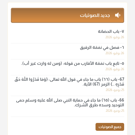
وما هو من عمل الناس"
منذ 3 شهر
جديد الصوتيات
أ.د. صالح الشمراني
٧- باب الحضانة
@d_alshamrani
26 يوليو، 2026
٦- فصل في نفقة الرقيق
لا أعلم لدعاء ختم القرآن في الصلاة أصلاً صحيحاً يعتمد عليه من سنة
الرسول صلى الله عليه وسلّم، ولا من عمل الصحابة رضي الله
26 يوليو، 2026
عنهم. ابن عثيمين.
٥- تابع باب نفقة الأقارب من قوله: (ومن له وارث غير أب).
منذ 3 شهر
26 يوليو، 2026
67- باب (٦٦) باب ما جاء في قول الله تعالى: {وَمَا قَدَرُوا اللَّهَ حَقَّ
قَدْرِهِ ..} الزمر (67) الآية.
أ.د. صالح الشمراني
25 يونيو، 2026
@d_alshamrani
66- باب (٦٥) ما جاء في حماية النبي صلى الله عليه وسلم حمى
نرى اليوم بأبصارنا بعض ما رأى العلماء ببصائرهم: "والرافضة ليس
التوحيد وسده طرق الشرك.
لهم سعي إلا في هدم الإسلام و نقض عراه...فأيامهم في الإسلام
25 يونيو، 2026
كلها سود" ابن تيمية.
منذ 3 شهر
جميع الصوتيات