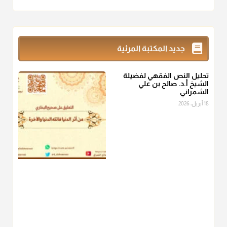
أ.د. صالح الشمراني
@d_alshamrani
زكاة_الفطر
تقدر بالكيل لا بالوزن وهي صاع ويساوي ملء الكفين
جديد المكتبة المرئية
المعتدلين غير مقبوضتين ولا مبسوطتين أربع مرات من الرز أو البر
أو التمر أو اللحم
تحليل النص الفقهي لفضيلة
منذ 3 شهر
الشيخ أ.د. صالح بن علي
الشمراني
أ.د. صالح الشمراني
18 أبريل، 2026
@d_alshamrani
من أخرج زكاة الفطر عن غيره فليخبره قبل دفعها للمستحق لينوي
"إنما الأعمال بالنيات"
، فإلم يعلم إلا بعد ذلك لم تجزه لقولهﷺ:
"وإنما
لكل امرئ مانوى"
.
منذ 3 شهر
أ.د. صالح الشمراني
@d_alshamrani