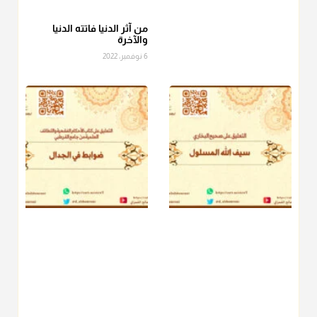
عامة الصحابة والفقهاء يفضلون إخراج صاع من البر أو التمر في زكاة
الفطر، ومنهم من جوّز العدول إلى الرز، ومنهم جوز إخراج قيمة
الصاع..فمن شق عليه إخراج الطعام هذه الأيام وأراد إخراج القيمة
من آثر الدنيا فاتته الدنيا
والآخرة
فلا بأس ولا ينكر عليه
6 نوفمبر، 2022
منذ 3 شهر
أ.د. صالح الشمراني
@d_alshamrani
دفع
زكاة الفطر
للمسكين القريب صدقة وصلة وهو أفضل من
دفعها للبعيد ولا تغرك مظاهر ووظائف بعض الأقارب فإن
صراعهم مع متطلبات الحياة كبير
منذ 3 شهر