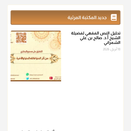
@d_alshamrani
زكاة_الفطر
تقدر بالكيل لا بالوزن وهي صاع ويساوي ملء الكفين
جديد المكتبة المرئية
المعتدلين غير مقبوضتين ولا مبسوطتين أربع مرات من الرز أو البر
أو التمر أو اللحم
تحليل النص الفقهي لفضيلة
منذ 3 شهر
الشيخ أ.د. صالح بن علي
الشمراني
أ.د. صالح الشمراني
18 أبريل، 2026
@d_alshamrani
من أخرج زكاة الفطر عن غيره فليخبره قبل دفعها للمستحق لينوي
"إنما الأعمال بالنيات"
، فإلم يعلم إلا بعد ذلك لم تجزه لقولهﷺ:
"وإنما
لكل امرئ مانوى"
.
منذ 3 شهر
أ.د. صالح الشمراني
@d_alshamrani
عامة الصحابة والفقهاء يفضلون إخراج صاع من البر أو التمر في زكاة
الفطر، ومنهم من جوّز العدول إلى الرز، ومنهم جوز إخراج قيمة