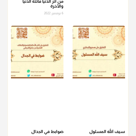
الصاع..فمن شق عليه إخراج الطعام هذه الأيام وأراد إخراج القيمة
من آثر الدنيا فاتته الدنيا
والآخرة
فلا بأس ولا ينكر عليه
6 نوفمبر، 2022
منذ 3 شهر
أ.د. صالح الشمراني
@d_alshamrani
دفع
زكاة الفطر
للمسكين القريب صدقة وصلة وهو أفضل من
دفعها للبعيد ولا تغرك مظاهر ووظائف بعض الأقارب فإن
صراعهم مع متطلبات الحياة كبير
منذ 3 شهر
سيف الله المسلول
ضوابط في الجدال