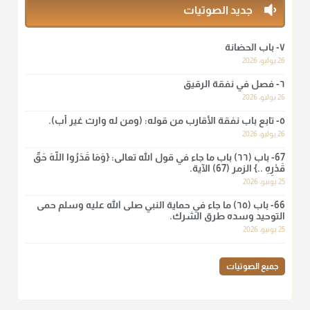
منذ 3 شهر
جديد الصوتيات
أ.د. صالح الشمراني
٧- باب الحضانة
@d_alshamrani
26 يوليو، 2026
٦- فصل في نفقة الرقيق
لا أعلم لدعاء ختم القرآن في الصلاة أصلاً صحيحاً يعتمد عليه من سنة
الرسول صلى الله عليه وسلّم، ولا من عمل الصحابة رضي الله
26 يوليو، 2026
عنهم. ابن عثيمين.
٥- تابع باب نفقة الأقارب من قوله: (ومن له وارث غير أب).
منذ 3 شهر
26 يوليو، 2026
67- باب (٦٦) باب ما جاء في قول الله تعالى: {وَمَا قَدَرُوا اللَّهَ حَقَّ
قَدْرِهِ ..} الزمر (67) الآية.
أ.د. صالح الشمراني
25 يونيو، 2026
@d_alshamrani
66- باب (٦٥) ما جاء في حماية النبي صلى الله عليه وسلم حمى
نرى اليوم بأبصارنا بعض ما رأى العلماء ببصائرهم: "والرافضة ليس
التوحيد وسده طرق الشرك.
لهم سعي إلا في هدم الإسلام و نقض عراه...فأيامهم في الإسلام
25 يونيو، 2026
كلها سود" ابن تيمية.
منذ 3 شهر
جميع الصوتيات
أ.د. صالح الشمراني