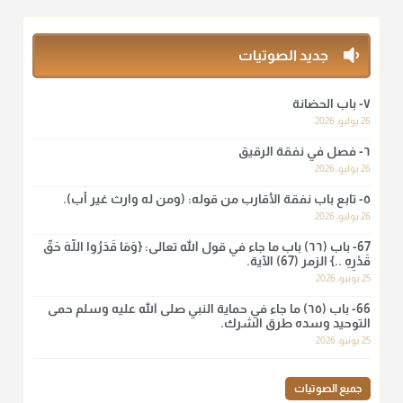
بقول الإمام مالك رحمه الله :"ما سمعتُ أنه يدعو عند ختم القرآن
وما هو من عمل الناس"
منذ 3 شهر
جديد الصوتيات
أ.د. صالح الشمراني
٧- باب الحضانة
@d_alshamrani
26 يوليو، 2026
٦- فصل في نفقة الرقيق
لا أعلم لدعاء ختم القرآن في الصلاة أصلاً صحيحاً يعتمد عليه من سنة
الرسول صلى الله عليه وسلّم، ولا من عمل الصحابة رضي الله
26 يوليو، 2026
عنهم. ابن عثيمين.
٥- تابع باب نفقة الأقارب من قوله: (ومن له وارث غير أب).
منذ 3 شهر
26 يوليو، 2026
67- باب (٦٦) باب ما جاء في قول الله تعالى: {وَمَا قَدَرُوا اللَّهَ حَقَّ
قَدْرِهِ ..} الزمر (67) الآية.
أ.د. صالح الشمراني
25 يونيو، 2026
@d_alshamrani
66- باب (٦٥) ما جاء في حماية النبي صلى الله عليه وسلم حمى
نرى اليوم بأبصارنا بعض ما رأى العلماء ببصائرهم: "والرافضة ليس
التوحيد وسده طرق الشرك.
لهم سعي إلا في هدم الإسلام و نقض عراه...فأيامهم في الإسلام
25 يونيو، 2026
كلها سود" ابن تيمية.
منذ 3 شهر
جميع الصوتيات