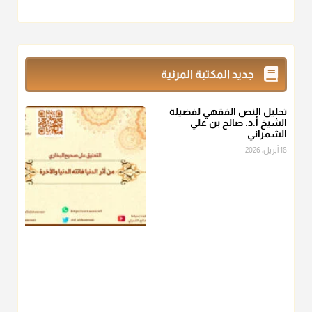
أ.د. صالح الشمراني
@d_alshamrani
زكاة_الفطر
تقدر بالكيل لا بالوزن وهي صاع ويساوي ملء الكفين
جديد المكتبة المرئية
المعتدلين غير مقبوضتين ولا مبسوطتين أربع مرات من الرز أو البر
أو التمر أو اللحم
تحليل النص الفقهي لفضيلة
منذ 3 شهر
الشيخ أ.د. صالح بن علي
الشمراني
أ.د. صالح الشمراني
18 أبريل، 2026
@d_alshamrani
من أخرج زكاة الفطر عن غيره فليخبره قبل دفعها للمستحق لينوي
"إنما الأعمال بالنيات"
، فإلم يعلم إلا بعد ذلك لم تجزه لقولهﷺ:
"وإنما
لكل امرئ مانوى"
.
منذ 3 شهر
أ.د. صالح الشمراني
@d_alshamrani