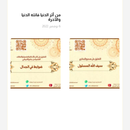
عامة الصحابة والفقهاء يفضلون إخراج صاع من البر أو التمر في زكاة
الفطر، ومنهم من جوّز العدول إلى الرز، ومنهم جوز إخراج قيمة
الصاع..فمن شق عليه إخراج الطعام هذه الأيام وأراد إخراج القيمة
من آثر الدنيا فاتته الدنيا
والآخرة
فلا بأس ولا ينكر عليه
6 نوفمبر، 2022
منذ 3 شهر
أ.د. صالح الشمراني
@d_alshamrani
دفع
زكاة الفطر
للمسكين القريب صدقة وصلة وهو أفضل من
دفعها للبعيد ولا تغرك مظاهر ووظائف بعض الأقارب فإن
صراعهم مع متطلبات الحياة كبير
منذ 3 شهر