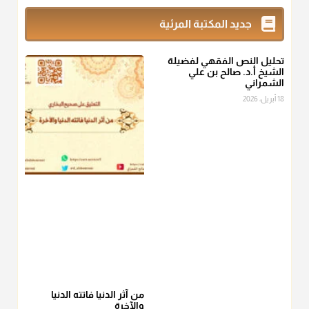
زكاة_الفطر
تقدر بالكيل لا بالوزن وهي صاع ويساوي ملء الكفين
جديد المكتبة المرئية
المعتدلين غير مقبوضتين ولا مبسوطتين أربع مرات من الرز أو البر
أو التمر أو اللحم
تحليل النص الفقهي لفضيلة
منذ 3 شهر
الشيخ أ.د. صالح بن علي
الشمراني
أ.د. صالح الشمراني
18 أبريل، 2026
@d_alshamrani
من أخرج زكاة الفطر عن غيره فليخبره قبل دفعها للمستحق لينوي
"إنما الأعمال بالنيات"
، فإلم يعلم إلا بعد ذلك لم تجزه لقولهﷺ:
"وإنما
لكل امرئ مانوى"
.
منذ 3 شهر
أ.د. صالح الشمراني
@d_alshamrani
عامة الصحابة والفقهاء يفضلون إخراج صاع من البر أو التمر في زكاة
الفطر، ومنهم من جوّز العدول إلى الرز، ومنهم جوز إخراج قيمة
الصاع..فمن شق عليه إخراج الطعام هذه الأيام وأراد إخراج القيمة
من آثر الدنيا فاتته الدنيا
والآخرة
فلا بأس ولا ينكر عليه