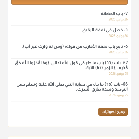
أ.د. صالح الشمراني
٧- باب الحضانة
@d_alshamrani
26 يوليو، 2026
٦- فصل في نفقة الرقيق
لا أعلم لدعاء ختم القرآن في الصلاة أصلاً صحيحاً يعتمد عليه من سنة
الرسول صلى الله عليه وسلّم، ولا من عمل الصحابة رضي الله
26 يوليو، 2026
عنهم. ابن عثيمين.
٥- تابع باب نفقة الأقارب من قوله: (ومن له وارث غير أب).
منذ 3 شهر
26 يوليو، 2026
67- باب (٦٦) باب ما جاء في قول الله تعالى: {وَمَا قَدَرُوا اللَّهَ حَقَّ
قَدْرِهِ ..} الزمر (67) الآية.
أ.د. صالح الشمراني
25 يونيو، 2026
@d_alshamrani
66- باب (٦٥) ما جاء في حماية النبي صلى الله عليه وسلم حمى
نرى اليوم بأبصارنا بعض ما رأى العلماء ببصائرهم: "والرافضة ليس
التوحيد وسده طرق الشرك.
لهم سعي إلا في هدم الإسلام و نقض عراه...فأيامهم في الإسلام
25 يونيو، 2026
كلها سود" ابن تيمية.
منذ 3 شهر
جميع الصوتيات
أ.د. صالح الشمراني
@d_alshamrani