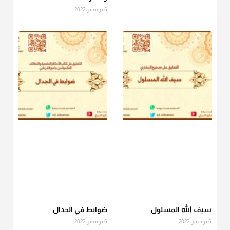
6 نوفمبر، 2022
منذ 3 شهر
أ.د. صالح الشمراني
@d_alshamrani
دفع
زكاة الفطر
للمسكين القريب صدقة وصلة وهو أفضل من
دفعها للبعيد ولا تغرك مظاهر ووظائف بعض الأقارب فإن
صراعهم مع متطلبات الحياة كبير
منذ 3 شهر
سيف الله المسلول
ضوابط في الجدال
6 نوفمبر، 2022
6 نوفمبر، 2022