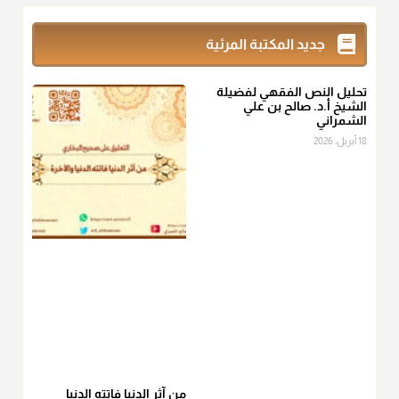
زكاة_الفطر
تقدر بالكيل لا بالوزن وهي صاع ويساوي ملء الكفين
جديد المكتبة المرئية
المعتدلين غير مقبوضتين ولا مبسوطتين أربع مرات من الرز أو البر
أو التمر أو اللحم
تحليل النص الفقهي لفضيلة
منذ 3 شهر
الشيخ أ.د. صالح بن علي
الشمراني
أ.د. صالح الشمراني
18 أبريل، 2026
@d_alshamrani
من أخرج زكاة الفطر عن غيره فليخبره قبل دفعها للمستحق لينوي
"إنما الأعمال بالنيات"
، فإلم يعلم إلا بعد ذلك لم تجزه لقولهﷺ:
"وإنما
لكل امرئ مانوى"
.
منذ 3 شهر
أ.د. صالح الشمراني
@d_alshamrani
عامة الصحابة والفقهاء يفضلون إخراج صاع من البر أو التمر في زكاة
الفطر، ومنهم من جوّز العدول إلى الرز، ومنهم جوز إخراج قيمة
الصاع..فمن شق عليه إخراج الطعام هذه الأيام وأراد إخراج القيمة
من آثر الدنيا فاتته الدنيا