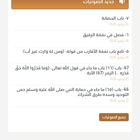
جديد الصوتيات
أ.د. صالح الشمراني
٧- باب الحضانة
@d_alshamrani
26 يوليو، 2026
٦- فصل في نفقة الرقيق
لا أعلم لدعاء ختم القرآن في الصلاة أصلاً صحيحاً يعتمد عليه من سنة
الرسول صلى الله عليه وسلّم، ولا من عمل الصحابة رضي الله
26 يوليو، 2026
عنهم. ابن عثيمين.
٥- تابع باب نفقة الأقارب من قوله: (ومن له وارث غير أب).
منذ 3 شهر
26 يوليو، 2026
67- باب (٦٦) باب ما جاء في قول الله تعالى: {وَمَا قَدَرُوا اللَّهَ حَقَّ
قَدْرِهِ ..} الزمر (67) الآية.
أ.د. صالح الشمراني
25 يونيو، 2026
@d_alshamrani
66- باب (٦٥) ما جاء في حماية النبي صلى الله عليه وسلم حمى
نرى اليوم بأبصارنا بعض ما رأى العلماء ببصائرهم: "والرافضة ليس
التوحيد وسده طرق الشرك.
لهم سعي إلا في هدم الإسلام و نقض عراه...فأيامهم في الإسلام
25 يونيو، 2026
كلها سود" ابن تيمية.
منذ 3 شهر
جميع الصوتيات
أ.د. صالح الشمراني
@d_alshamrani