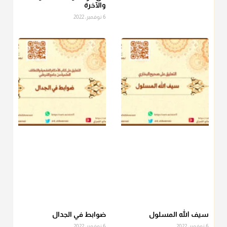
والآخرة
فلا بأس ولا ينكر عليه
6 نوفمبر، 2022
منذ 3 شهر
أ.د. صالح الشمراني
@d_alshamrani
دفع
زكاة الفطر
للمسكين القريب صدقة وصلة وهو أفضل من
دفعها للبعيد ولا تغرك مظاهر ووظائف بعض الأقارب فإن
صراعهم مع متطلبات الحياة كبير
منذ 3 شهر
سيف الله المسلول
ضوابط في الجدال
6 نوفمبر، 2022
6 نوفمبر، 2022