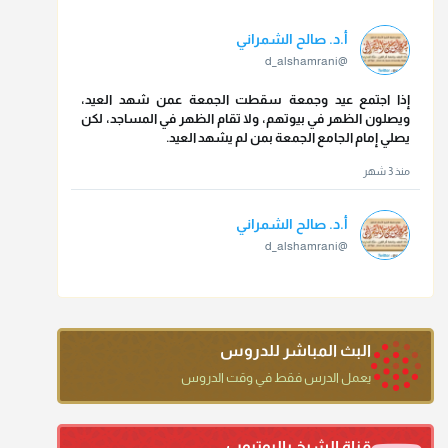
أ.د. صالح الشمراني
@d_alshamrani
إذا اجتمع عيد وجمعة سقطت الجمعة عمن شهد العيد،
ويصلون الظهر في بيوتهم، ولا تقام الظهر في المساجد، لكن
يصلي إمام الجامع الجمعة بمن لم يشهد العيد.
منذ 3 شهر
أ.د. صالح الشمراني
@d_alshamrani
تقي الدين ابن دقيق العيد على جلالته لقي شيخ الإسلام فقال:
ما كنت أظن أن الله بقي يخلق مثلك.
منذ 3 شهر
البث المباشر للدروس
أ.د. صالح الشمراني
يعمل الدرس فقط في وقت الدروس
@d_alshamrani
دعاء ختم القرآن في الصلاة أقرب إلى البدعة
قناة الشيخ باليوتيوب