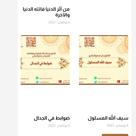
من آثر الدنيا فاتته الدنيا
منذ 3 شهر
والآخرة
6 نوفمبر، 2022
أ.د. صالح الشمراني
@d_alshamrani
عامة الصحابة والفقهاء يفضلون إخراج صاع من البر أو التمر في
زكاة الفطر، ومنهم من جوّز العدول إلى الرز، ومنهم جوز إخراج
قيمة الصاع..فمن شق عليه إخراج الطعام هذه الأيام وأراد إخراج
القيمة فلا بأس ولا ينكر عليه
منذ 3 شهر
أ.د. صالح الشمراني
@d_alshamrani
دفع
زكاة الفطر
للمسكين القريب صدقة وصلة وهو أفضل من
دفعها للبعيد ولا تغرك مظاهر ووظائف بعض الأقارب فإن
سيف الله المسلول
ضوابط في الجدال
صراعهم مع متطلبات الحياة كبير
6 نوفمبر، 2022
6 نوفمبر، 2022
منذ 3 شهر