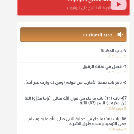
منذ 3 شهر
تابع قناة الشيخ على اليوتيوب
أ.د. صالح الشمراني
@d_alshamrani
جديد الصوتيات
ومن المعاصرين أنكره الشيخ بكر أبو زيد وابن عثيمين، وحسبك
بقول الإمام مالك رحمه الله :"ما سمعتُ أنه يدعو عند ختم
القرآن وما هو من عمل الناس"
٧- باب الحضانة
26 يوليو، 2026
منذ 3 شهر
٦- فصل في نفقة الرقيق
أ.د. صالح الشمراني
26 يوليو، 2026
@d_alshamrani
٥- تابع باب نفقة الأقارب من قوله: (ومن له وارث غير أب).
26 يوليو، 2026
لا أعلم لدعاء ختم القرآن في الصلاة أصلاً صحيحاً يعتمد عليه من
سنة الرسول صلى الله عليه وسلّم، ولا من عمل الصحابة رضي
67- باب (٦٦) باب ما جاء في قول الله تعالى: {وَمَا قَدَرُوا اللَّهَ
الله عنهم. ابن عثيمين.
حَقَّ قَدْرِهِ ..} الزمر (67) الآية.
25 يونيو، 2026
منذ 3 شهر
66- باب (٦٥) ما جاء في حماية النبي صلى الله عليه وسلم
حمى التوحيد وسده طرق الشرك.
أ.د. صالح الشمراني
25 يونيو، 2026