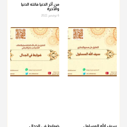
الصاع..فمن شق عليه إخراج الطعام هذه الأيام وأراد إخراج القيمة
من آثر الدنيا فاتته الدنيا
والآخرة
فلا بأس ولا ينكر عليه
6 نوفمبر، 2022
منذ 3 شهر
أ.د. صالح الشمراني
@d_alshamrani
دفع
زكاة الفطر
للمسكين القريب صدقة وصلة وهو أفضل من
دفعها للبعيد ولا تغرك مظاهر ووظائف بعض الأقارب فإن
صراعهم مع متطلبات الحياة كبير
منذ 3 شهر
سيف الله المسلول
ضوابط في الجدال