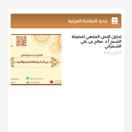
@d_alshamrani
زكاة_الفطر
تقدر بالكيل لا بالوزن وهي صاع ويساوي ملء الكفين
جديد المكتبة المرئية
المعتدلين غير مقبوضتين ولا مبسوطتين أربع مرات من الرز أو البر
أو التمر أو اللحم
تحليل النص الفقهي لفضيلة
منذ 3 شهر
الشيخ أ.د. صالح بن علي
الشمراني
أ.د. صالح الشمراني
18 أبريل، 2026
@d_alshamrani
من أخرج زكاة الفطر عن غيره فليخبره قبل دفعها للمستحق لينوي
"إنما الأعمال بالنيات"
، فإلم يعلم إلا بعد ذلك لم تجزه لقولهﷺ:
"وإنما
لكل امرئ مانوى"
.
منذ 3 شهر
أ.د. صالح الشمراني
@d_alshamrani
عامة الصحابة والفقهاء يفضلون إخراج صاع من البر أو التمر في زكاة
الفطر، ومنهم من جوّز العدول إلى الرز، ومنهم جوز إخراج قيمة