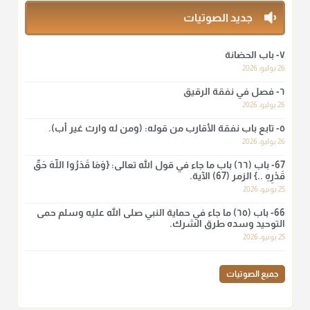
منذ 3 شهر
جديد الصوتيات
أ.د. صالح الشمراني
٧- باب الحضانة
@d_alshamrani
26 يوليو، 2026
٦- فصل في نفقة الرقيق
لا أعلم لدعاء ختم القرآن في الصلاة أصلاً صحيحاً يعتمد عليه من سنة
الرسول صلى الله عليه وسلّم، ولا من عمل الصحابة رضي الله
26 يوليو، 2026
عنهم. ابن عثيمين.
٥- تابع باب نفقة الأقارب من قوله: (ومن له وارث غير أب).
منذ 3 شهر
26 يوليو، 2026
67- باب (٦٦) باب ما جاء في قول الله تعالى: {وَمَا قَدَرُوا اللَّهَ حَقَّ
قَدْرِهِ ..} الزمر (67) الآية.
أ.د. صالح الشمراني
25 يونيو، 2026
@d_alshamrani
66- باب (٦٥) ما جاء في حماية النبي صلى الله عليه وسلم حمى
نرى اليوم بأبصارنا بعض ما رأى العلماء ببصائرهم: "والرافضة ليس
التوحيد وسده طرق الشرك.
لهم سعي إلا في هدم الإسلام و نقض عراه...فأيامهم في الإسلام
25 يونيو، 2026
كلها سود" ابن تيمية.
منذ 3 شهر
جميع الصوتيات
أ.د. صالح الشمراني