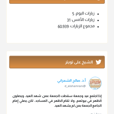
زيارات اليوم:
5
زيارات الأمس:
31
مجموع الزيارات:
60٬939
الشيخ على تويتر
أ.د. صالح الشمراني
@d_alshamrani
إذا اجتمع عيد وجمعة سقطت الجمعة عمن شهد العيد، ويصلون
الظهر في بيوتهم، ولا تقام الظهر في المساجد، لكن يصلي إمام
الجامع الجمعة بمن لم يشهد العيد.
منذ 3 شهر