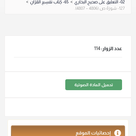
02- التعليق على صحيح البخاري
>
65- كِتَاب تَفْسِيرِ الْقُرْآنِ
>
127- سُورَةُ ص (4806 – 4807).
عدد الزوار:
114
تحميل المادة الصوتية
إحصائيات الموقع