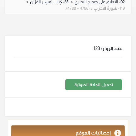
02- التعليق على صحيح البخاري
>
65- كِتَاب تَفْسِيرِ الْقُرْآنِ
>
119- سُورَةُ الْأَحْزَابِ 3 (4786 – 4788).
عدد الزوار:
123
تحميل المادة الصوتية
إحصائيات الموقع