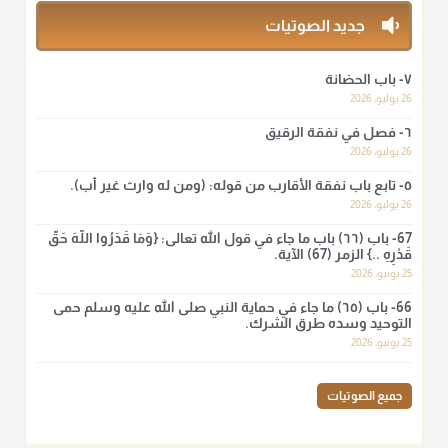
منذ 3 شهر
جديد الصوتيات
أ.د. صالح الشمراني
٧- باب الحضانة
@d_alshamrani
26 يوليو، 2026
٦- فصل في نفقة الرقيق
لا أعلم لدعاء ختم القرآن في الصلاة أصلاً صحيحاً يعتمد عليه من سنة
الرسول صلى الله عليه وسلّم، ولا من عمل الصحابة رضي الله
26 يوليو، 2026
عنهم. ابن عثيمين.
٥- تابع باب نفقة الأقارب من قوله: (ومن له وارث غير أب).
منذ 3 شهر
26 يوليو، 2026
67- باب (٦٦) باب ما جاء في قول الله تعالى: {وَمَا قَدَرُوا اللَّهَ حَقَّ
قَدْرِهِ ..} الزمر (67) الآية.
أ.د. صالح الشمراني
25 يونيو، 2026
@d_alshamrani
66- باب (٦٥) ما جاء في حماية النبي صلى الله عليه وسلم حمى
نرى اليوم بأبصارنا بعض ما رأى العلماء ببصائرهم: "والرافضة ليس
التوحيد وسده طرق الشرك.
لهم سعي إلا في هدم الإسلام و نقض عراه...فأيامهم في الإسلام
25 يونيو، 2026
كلها سود" ابن تيمية.
منذ 3 شهر
جميع الصوتيات
أ.د. صالح الشمراني