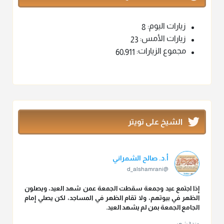
زيارات اليوم:
8
زيارات الأمس:
23
مجموع الزيارات:
60٬911
الشيخ على تويتر
أ.د. صالح الشمراني
@d_alshamrani
إذا اجتمع عيد وجمعة سقطت الجمعة عمن شهد العيد، ويصلون
الظهر في بيوتهم، ولا تقام الظهر في المساجد، لكن يصلي إمام
الجامع الجمعة بمن لم يشهد العيد.
منذ 3 شهر