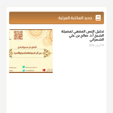
@d_alshamrani
زكاة_الفطر
تقدر بالكيل لا بالوزن وهي صاع ويساوي ملء الكفين
جديد المكتبة المرئية
المعتدلين غير مقبوضتين ولا مبسوطتين أربع مرات من الرز أو البر
أو التمر أو اللحم
تحليل النص الفقهي لفضيلة
منذ 3 شهر
الشيخ أ.د. صالح بن علي
الشمراني
أ.د. صالح الشمراني
18 أبريل، 2026
@d_alshamrani
من أخرج زكاة الفطر عن غيره فليخبره قبل دفعها للمستحق لينوي
"إنما الأعمال بالنيات"
، فإلم يعلم إلا بعد ذلك لم تجزه لقولهﷺ:
"وإنما
لكل امرئ مانوى"
.
منذ 3 شهر
أ.د. صالح الشمراني
@d_alshamrani
عامة الصحابة والفقهاء يفضلون إخراج صاع من البر أو التمر في زكاة
الفطر، ومنهم من جوّز العدول إلى الرز، ومنهم جوز إخراج قيمة