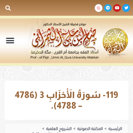
السيرة الذاتية
المكتبة المرئية
المكتبة الصوتية
المكتبة المقروءة
جدول الدروس والم
119- سُورَةُ الْأَحْزَابِ 3 (4786
– 4788).
الرئيسية
>
المكتبة الصوتية
>
الشروح العلمية
>