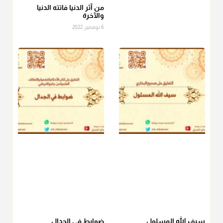
الصاع..فمن شق عليه إخراج الطعام هذه الأيام وأراد إخراج القيمة
من آثر الدنيا فاتته الدنيا
والآخرة
فلا بأس ولا ينكر عليه
6 نوفمبر، 2022
منذ 3 شهر
أ.د. صالح الشمراني
@d_alshamrani
دفع
زكاة الفطر
للمسكين القريب صدقة وصلة وهو أفضل من
دفعها للبعيد ولا تغرك مظاهر ووظائف بعض الأقارب فإن
صراعهم مع متطلبات الحياة كبير
منذ 3 شهر
سيف الله المسلول
ضوابط في الجدال