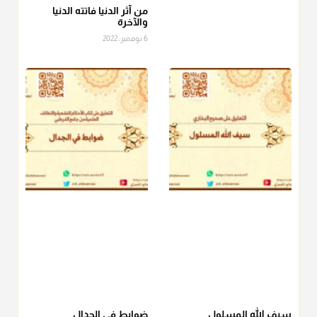
الصاع..فمن شق عليه إخراج الطعام هذه الأيام وأراد إخراج القيمة
من آثر الدنيا فاتته الدنيا
والآخرة
فلا بأس ولا ينكر عليه
6 نوفمبر، 2022
منذ 3 شهر
أ.د. صالح الشمراني
@d_alshamrani
دفع
زكاة الفطر
للمسكين القريب صدقة وصلة وهو أفضل من
دفعها للبعيد ولا تغرك مظاهر ووظائف بعض الأقارب فإن
صراعهم مع متطلبات الحياة كبير
منذ 3 شهر
سيف الله المسلول
ضوابط في الجدال