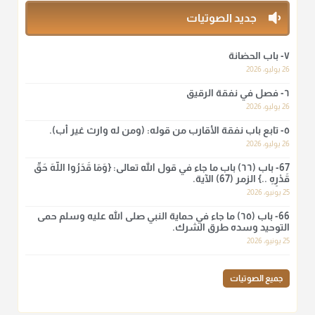
منذ 3 شهر
جديد الصوتيات
أ.د. صالح الشمراني
٧- باب الحضانة
@d_alshamrani
26 يوليو، 2026
٦- فصل في نفقة الرقيق
لا أعلم لدعاء ختم القرآن في الصلاة أصلاً صحيحاً يعتمد عليه من سنة
الرسول صلى الله عليه وسلّم، ولا من عمل الصحابة رضي الله
26 يوليو، 2026
عنهم. ابن عثيمين.
٥- تابع باب نفقة الأقارب من قوله: (ومن له وارث غير أب).
منذ 3 شهر
26 يوليو، 2026
67- باب (٦٦) باب ما جاء في قول الله تعالى: {وَمَا قَدَرُوا اللَّهَ حَقَّ
قَدْرِهِ ..} الزمر (67) الآية.
أ.د. صالح الشمراني
25 يونيو، 2026
@d_alshamrani
66- باب (٦٥) ما جاء في حماية النبي صلى الله عليه وسلم حمى
نرى اليوم بأبصارنا بعض ما رأى العلماء ببصائرهم: "والرافضة ليس
التوحيد وسده طرق الشرك.
لهم سعي إلا في هدم الإسلام و نقض عراه...فأيامهم في الإسلام
25 يونيو، 2026
كلها سود" ابن تيمية.
منذ 3 شهر
جميع الصوتيات
أ.د. صالح الشمراني