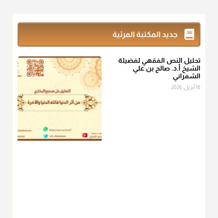
@d_alshamrani
زكاة_الفطر
تقدر بالكيل لا بالوزن وهي صاع ويساوي ملء الكفين
جديد المكتبة المرئية
المعتدلين غير مقبوضتين ولا مبسوطتين أربع مرات من الرز أو البر
أو التمر أو اللحم
تحليل النص الفقهي لفضيلة
منذ 3 شهر
الشيخ أ.د. صالح بن علي
الشمراني
أ.د. صالح الشمراني
18 أبريل، 2026
@d_alshamrani
من أخرج زكاة الفطر عن غيره فليخبره قبل دفعها للمستحق لينوي
"إنما الأعمال بالنيات"
، فإلم يعلم إلا بعد ذلك لم تجزه لقولهﷺ:
"وإنما
لكل امرئ مانوى"
.
منذ 3 شهر
أ.د. صالح الشمراني
@d_alshamrani
عامة الصحابة والفقهاء يفضلون إخراج صاع من البر أو التمر في زكاة
الفطر، ومنهم من جوّز العدول إلى الرز، ومنهم جوز إخراج قيمة