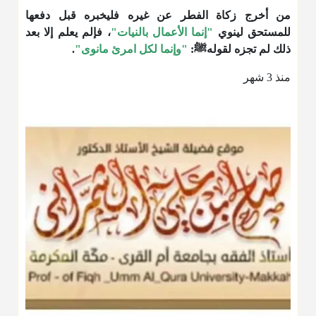
من أخرج زكاة الفطر عن غيره فليخبره قبل دفعها
للمستحق لينوي
"إنما الأعمال بالنيات"
، فإلم يعلم إلا بعد
ذلك لم تجزه لقولهﷺ:
"وإنما لكل امرئ مانوى"
.
منذ 3 شهر