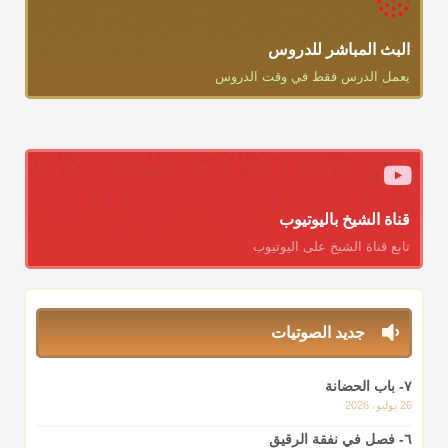
البث المباشر للدروس
يعمل الدرس فقط في وقت الدروس
قناة الشيخ باليوتيوب
تابع قناة الشيخ على اليوتيوب
جديد الصوتيات
٧- باب الحضانة
26 يوليو، 2026
٦- فصل في نفقة الرقيق