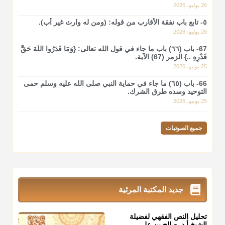
26 يوليو، 2026
٥- تابع باب نفقة الأقارب من قوله: (ومن له وارث غير أب).
26 يوليو، 2026
67- باب (٦٦) باب ما جاء في قول الله تعالى: {وَمَا قَدَرُوا اللَّهَ حَقَّ
قَدْرِهِ ..} الزمر (67) الآية.
25 يونيو، 2026
66- باب (٦٥) ما جاء في حماية النبي صلى الله عليه وسلم حمى
التوحيد وسده طرق الشرك.
25 يونيو، 2026
جميع الصوتيات
جديد المكتبة المرئية
تحليل النص الفقهي لفضيلة
الشيخ أ.د. صالح بن علي