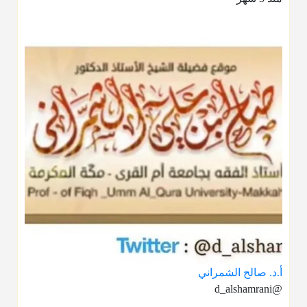
أ.د. صالح الشمراني
@d_alshamrani