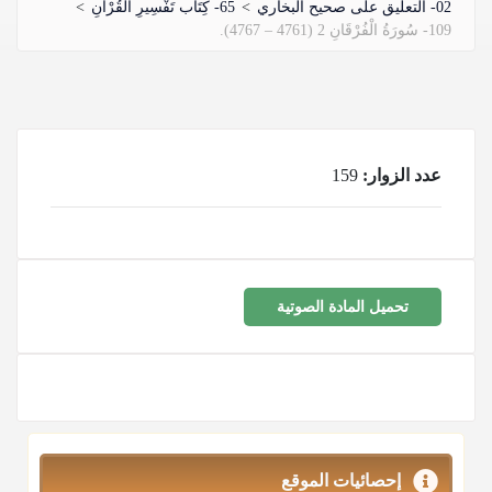
02- التعليق على صحيح البخاري
>
65- كِتَاب تَفْسِيرِ الْقُرْآنِ
>
109- سُورَةُ الْفُرْقَانِ 2 (4761 – 4767).
عدد الزوار:
159
تحميل المادة الصوتية
إحصائيات الموقع