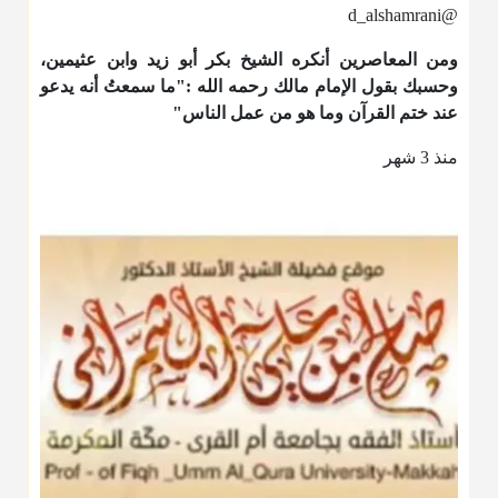
@d_alshamrani
ومن المعاصرين أنكره الشيخ بكر أبو زيد وابن عثيمين،
وحسبك بقول الإمام مالك رحمه الله :"ما سمعتُ أنه يدعو
عند ختم القرآن وما هو من عمل الناس"
منذ 3 شهر