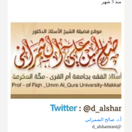
منذ 3 شهر
أ.د. صالح الشمراني
@d_alshamrani