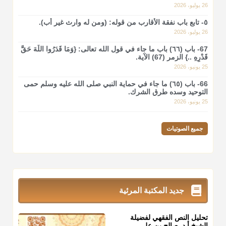
26 يوليو، 2026
٥- تابع باب نفقة الأقارب من قوله: (ومن له وارث غير أب).
26 يوليو، 2026
67- باب (٦٦) باب ما جاء في قول الله تعالى: {وَمَا قَدَرُوا اللَّهَ حَقَّ
قَدْرِهِ ..} الزمر (67) الآية.
25 يونيو، 2026
66- باب (٦٥) ما جاء في حماية النبي صلى الله عليه وسلم حمى
التوحيد وسده طرق الشرك.
25 يونيو، 2026
جميع الصوتيات
جديد المكتبة المرئية
تحليل النص الفقهي لفضيلة
الشيخ أ.د. صالح بن علي