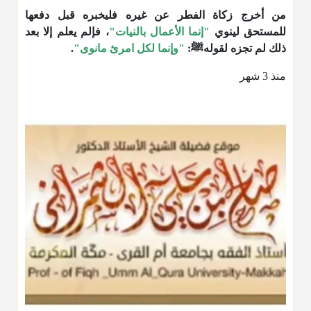
من أخرج زكاة الفطر عن غيره فليخبره قبل دفعها
للمستحق لينوي
"إنما الأعمال بالنيات"
، فإلم يعلم إلا بعد
ذلك لم تجزه لقولهﷺ:
"وإنما لكل امرئ مانوى"
.
منذ 3 شهر