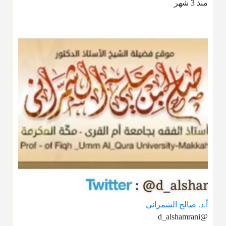
منذ 3 شهر
أ.د. صالح الشمراني
@d_alshamrani