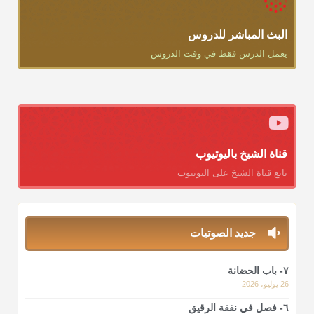
البث المباشر للدروس
يعمل الدرس فقط في وقت الدروس
قناة الشيخ باليوتيوب
تابع قناة الشيخ على اليوتيوب
جديد الصوتيات
٧- باب الحضانة
26 يوليو، 2026
٦- فصل في نفقة الرقيق