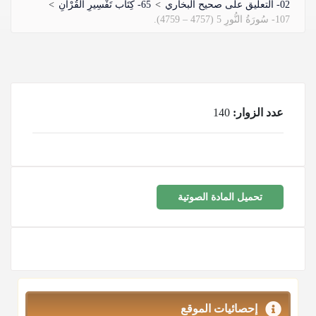
02- التعليق على صحيح البخاري
>
65- كِتَاب تَفْسِيرِ الْقُرْآنِ
>
107- سُورَةُ النُّورِ 5 (4757 – 4759).
عدد الزوار:
140
تحميل المادة الصوتية
إحصائيات الموقع