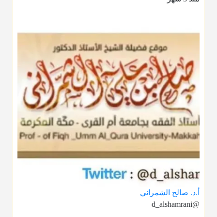
أ.د. صالح الشمراني
@d_alshamrani