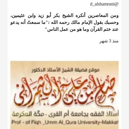
@d_alshamrani
ومن المعاصرين أنكره الشيخ بكر أبو زيد وابن عثيمين،
وحسبك بقول الإمام مالك رحمه الله :"ما سمعتُ أنه يدعو
عند ختم القرآن وما هو من عمل الناس"
منذ 3 شهر