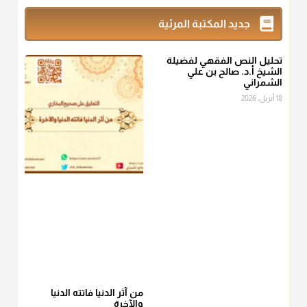
زكاة_الفطر
تقدر بالكيل لا بالوزن وهي صاع ويساوي ملء الكفين
جديد المكتبة المرئية
المعتدلين غير مقبوضتين ولا مبسوطتين أربع مرات من الرز أو البر
أو التمر أو اللحم
تحليل النص الفقهي لفضيلة
منذ 3 شهر
الشيخ أ.د. صالح بن علي
الشمراني
أ.د. صالح الشمراني
18 أبريل، 2026
@d_alshamrani
من أخرج زكاة الفطر عن غيره فليخبره قبل دفعها للمستحق لينوي
"إنما الأعمال بالنيات"
، فإلم يعلم إلا بعد ذلك لم تجزه لقولهﷺ:
"وإنما
لكل امرئ مانوى"
.
منذ 3 شهر
أ.د. صالح الشمراني
@d_alshamrani
عامة الصحابة والفقهاء يفضلون إخراج صاع من البر أو التمر في زكاة
الفطر، ومنهم من جوّز العدول إلى الرز، ومنهم جوز إخراج قيمة
الصاع..فمن شق عليه إخراج الطعام هذه الأيام وأراد إخراج القيمة
من آثر الدنيا فاتته الدنيا
والآخرة
فلا بأس ولا ينكر عليه