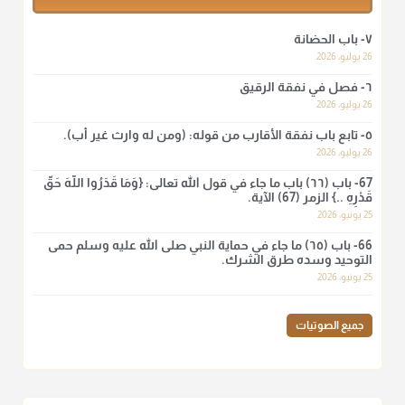
أ.د. صالح الشمراني
٧- باب الحضانة
@d_alshamrani
26 يوليو، 2026
٦- فصل في نفقة الرقيق
لا أعلم لدعاء ختم القرآن في الصلاة أصلاً صحيحاً يعتمد عليه من سنة
الرسول صلى الله عليه وسلّم، ولا من عمل الصحابة رضي الله
26 يوليو، 2026
عنهم. ابن عثيمين.
٥- تابع باب نفقة الأقارب من قوله: (ومن له وارث غير أب).
منذ 3 شهر
26 يوليو، 2026
67- باب (٦٦) باب ما جاء في قول الله تعالى: {وَمَا قَدَرُوا اللَّهَ حَقَّ
قَدْرِهِ ..} الزمر (67) الآية.
أ.د. صالح الشمراني
25 يونيو، 2026
@d_alshamrani
66- باب (٦٥) ما جاء في حماية النبي صلى الله عليه وسلم حمى
نرى اليوم بأبصارنا بعض ما رأى العلماء ببصائرهم: "والرافضة ليس
التوحيد وسده طرق الشرك.
لهم سعي إلا في هدم الإسلام و نقض عراه...فأيامهم في الإسلام
25 يونيو، 2026
كلها سود" ابن تيمية.
منذ 3 شهر
جميع الصوتيات
أ.د. صالح الشمراني
@d_alshamrani