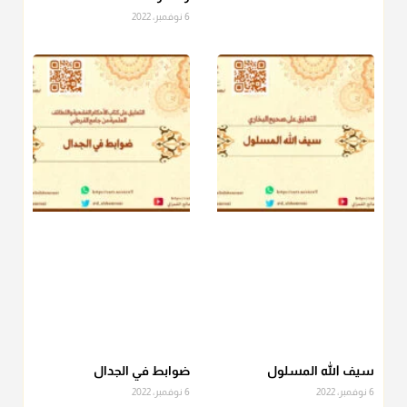
6 نوفمبر، 2022
منذ 3 شهر
أ.د. صالح الشمراني
@d_alshamrani
دفع
زكاة الفطر
للمسكين القريب صدقة وصلة وهو أفضل من
دفعها للبعيد ولا تغرك مظاهر ووظائف بعض الأقارب فإن
صراعهم مع متطلبات الحياة كبير
منذ 3 شهر
سيف الله المسلول
ضوابط في الجدال
6 نوفمبر، 2022
6 نوفمبر، 2022