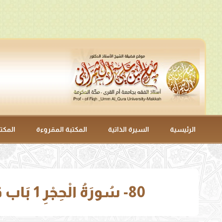
الرئيسية
السيرة الذاتية
المكتبة المقروءة
المكت
80- سُورَةُ الْحِجْرِ 1 بَاب قَوْلِهِ: {إِلَّا مَنْ اسْتَرَقَ السَّمْعَ فَأَتْبَعَهُ شِهَابٌ مُبِينٌ} (4701).