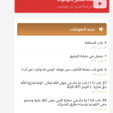
منذ 3 شهر
تابع قناة الشيخ على اليوتيوب
أ.د. صالح الشمراني
@d_alshamrani
جديد الصوتيات
ومن المعاصرين أنكره الشيخ بكر أبو زيد وابن عثيمين، وحسبك
بقول الإمام مالك رحمه الله :"ما سمعتُ أنه يدعو عند ختم
القرآن وما هو من عمل الناس"
٧- باب الحضانة
26 يوليو، 2026
منذ 3 شهر
٦- فصل في نفقة الرقيق
أ.د. صالح الشمراني
26 يوليو، 2026
@d_alshamrani
٥- تابع باب نفقة الأقارب من قوله: (ومن له وارث غير أب).
26 يوليو، 2026
لا أعلم لدعاء ختم القرآن في الصلاة أصلاً صحيحاً يعتمد عليه من
سنة الرسول صلى الله عليه وسلّم، ولا من عمل الصحابة رضي
67- باب (٦٦) باب ما جاء في قول الله تعالى: {وَمَا قَدَرُوا اللَّهَ
الله عنهم. ابن عثيمين.
حَقَّ قَدْرِهِ ..} الزمر (67) الآية.
25 يونيو، 2026
منذ 3 شهر
66- باب (٦٥) ما جاء في حماية النبي صلى الله عليه وسلم
حمى التوحيد وسده طرق الشرك.
أ.د. صالح الشمراني
25 يونيو، 2026