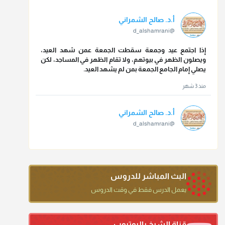
أ.د. صالح الشمراني
@d_alshamrani
إذا اجتمع عيد وجمعة سقطت الجمعة عمن شهد العيد،
ويصلون الظهر في بيوتهم، ولا تقام الظهر في المساجد، لكن
يصلي إمام الجامع الجمعة بمن لم يشهد العيد.
منذ 3 شهر
أ.د. صالح الشمراني
@d_alshamrani
تقي الدين ابن دقيق العيد على جلالته لقي شيخ الإسلام فقال:
ما كنت أظن أن الله بقي يخلق مثلك.
منذ 3 شهر
البث المباشر للدروس
أ.د. صالح الشمراني
يعمل الدرس فقط في وقت الدروس
@d_alshamrani
دعاء ختم القرآن في الصلاة أقرب إلى البدعة
قناة الشيخ باليوتيوب