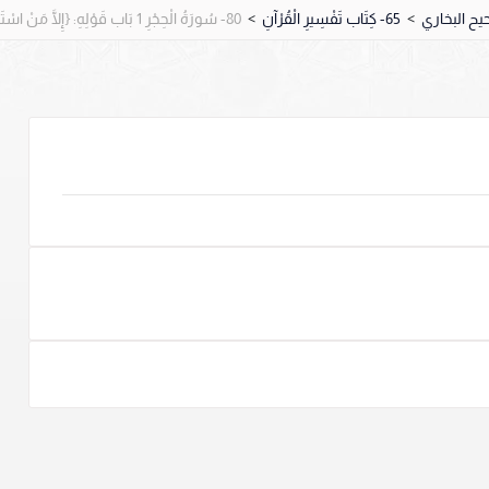
>
65- كِتَاب تَفْسِيرِ الْقُرْآنِ
>
80- سُورَةُ الْحِجْرِ 1 بَاب قَوْلِهِ: {إِلَّا مَنْ اسْتَرَقَ السَّمْعَ فَأَتْبَعَهُ شِهَابٌ مُبِينٌ} (4701).