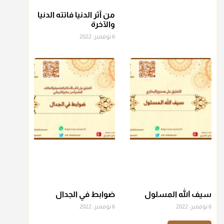
من آثر الدنيا فاتته الدنيا
منذ 3 شهر
والآخرة
6 نوفمبر، 2022
أ.د. صالح الشمراني
@d_alshamrani
عامة الصحابة والفقهاء يفضلون إخراج صاع من البر أو التمر في
زكاة الفطر، ومنهم من جوّز العدول إلى الرز، ومنهم جوز إخراج
قيمة الصاع..فمن شق عليه إخراج الطعام هذه الأيام وأراد إخراج
القيمة فلا بأس ولا ينكر عليه
منذ 3 شهر
أ.د. صالح الشمراني
@d_alshamrani
دفع
زكاة الفطر
للمسكين القريب صدقة وصلة وهو أفضل من
دفعها للبعيد ولا تغرك مظاهر ووظائف بعض الأقارب فإن
سيف الله المسلول
ضوابط في الجدال
صراعهم مع متطلبات الحياة كبير
6 نوفمبر، 2022
6 نوفمبر، 2022
منذ 3 شهر