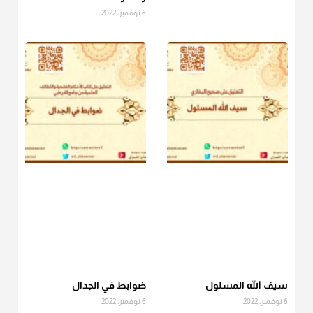
6 نوفمبر، 2022
منذ 3 شهر
أ.د. صالح الشمراني
@d_alshamrani
دفع
زكاة الفطر
للمسكين القريب صدقة وصلة وهو أفضل من
دفعها للبعيد ولا تغرك مظاهر ووظائف بعض الأقارب فإن
صراعهم مع متطلبات الحياة كبير
منذ 3 شهر
سيف الله المسلول
ضوابط في الجدال
6 نوفمبر، 2022
6 نوفمبر، 2022