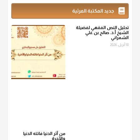
زكاة_الفطر
تقدر بالكيل لا بالوزن وهي صاع ويساوي ملء الكفين
جديد المكتبة المرئية
المعتدلين غير مقبوضتين ولا مبسوطتين أربع مرات من الرز أو البر
أو التمر أو اللحم
تحليل النص الفقهي لفضيلة
منذ 3 شهر
الشيخ أ.د. صالح بن علي
الشمراني
أ.د. صالح الشمراني
18 أبريل، 2026
@d_alshamrani
من أخرج زكاة الفطر عن غيره فليخبره قبل دفعها للمستحق لينوي
"إنما الأعمال بالنيات"
، فإلم يعلم إلا بعد ذلك لم تجزه لقولهﷺ:
"وإنما
لكل امرئ مانوى"
.
منذ 3 شهر
أ.د. صالح الشمراني
@d_alshamrani
عامة الصحابة والفقهاء يفضلون إخراج صاع من البر أو التمر في زكاة
الفطر، ومنهم من جوّز العدول إلى الرز، ومنهم جوز إخراج قيمة
الصاع..فمن شق عليه إخراج الطعام هذه الأيام وأراد إخراج القيمة
من آثر الدنيا فاتته الدنيا
والآخرة
فلا بأس ولا ينكر عليه