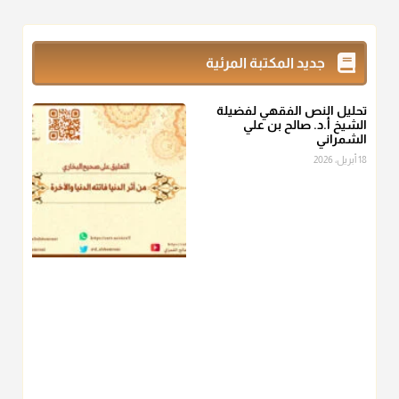
@d_alshamrani
زكاة_الفطر
تقدر بالكيل لا بالوزن وهي صاع ويساوي ملء الكفين
جديد المكتبة المرئية
المعتدلين غير مقبوضتين ولا مبسوطتين أربع مرات من الرز أو البر
أو التمر أو اللحم
تحليل النص الفقهي لفضيلة
منذ 3 شهر
الشيخ أ.د. صالح بن علي
الشمراني
أ.د. صالح الشمراني
18 أبريل، 2026
@d_alshamrani
من أخرج زكاة الفطر عن غيره فليخبره قبل دفعها للمستحق لينوي
"إنما الأعمال بالنيات"
، فإلم يعلم إلا بعد ذلك لم تجزه لقولهﷺ:
"وإنما
لكل امرئ مانوى"
.
منذ 3 شهر
أ.د. صالح الشمراني
@d_alshamrani
عامة الصحابة والفقهاء يفضلون إخراج صاع من البر أو التمر في زكاة
الفطر، ومنهم من جوّز العدول إلى الرز، ومنهم جوز إخراج قيمة