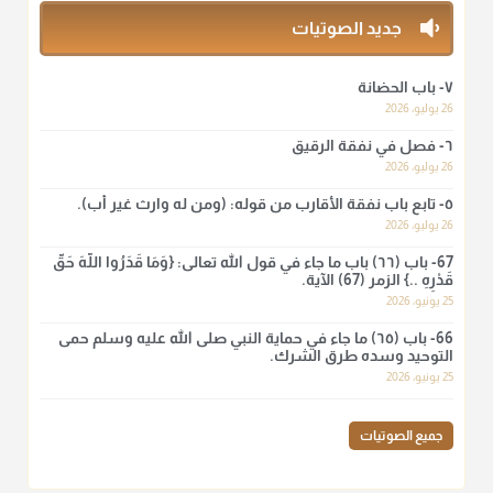
منذ 3 شهر
جديد الصوتيات
أ.د. صالح الشمراني
٧- باب الحضانة
@d_alshamrani
26 يوليو، 2026
٦- فصل في نفقة الرقيق
لا أعلم لدعاء ختم القرآن في الصلاة أصلاً صحيحاً يعتمد عليه من سنة
الرسول صلى الله عليه وسلّم، ولا من عمل الصحابة رضي الله
26 يوليو، 2026
عنهم. ابن عثيمين.
٥- تابع باب نفقة الأقارب من قوله: (ومن له وارث غير أب).
منذ 3 شهر
26 يوليو، 2026
67- باب (٦٦) باب ما جاء في قول الله تعالى: {وَمَا قَدَرُوا اللَّهَ حَقَّ
قَدْرِهِ ..} الزمر (67) الآية.
أ.د. صالح الشمراني
25 يونيو، 2026
@d_alshamrani
66- باب (٦٥) ما جاء في حماية النبي صلى الله عليه وسلم حمى
نرى اليوم بأبصارنا بعض ما رأى العلماء ببصائرهم: "والرافضة ليس
التوحيد وسده طرق الشرك.
لهم سعي إلا في هدم الإسلام و نقض عراه...فأيامهم في الإسلام
25 يونيو، 2026
كلها سود" ابن تيمية.
منذ 3 شهر
جميع الصوتيات
أ.د. صالح الشمراني