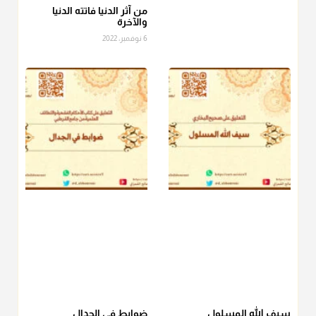
الصاع..فمن شق عليه إخراج الطعام هذه الأيام وأراد إخراج القيمة
من آثر الدنيا فاتته الدنيا
والآخرة
فلا بأس ولا ينكر عليه
6 نوفمبر، 2022
منذ 3 شهر
أ.د. صالح الشمراني
@d_alshamrani
دفع
زكاة الفطر
للمسكين القريب صدقة وصلة وهو أفضل من
دفعها للبعيد ولا تغرك مظاهر ووظائف بعض الأقارب فإن
صراعهم مع متطلبات الحياة كبير
منذ 3 شهر
سيف الله المسلول
ضوابط في الجدال