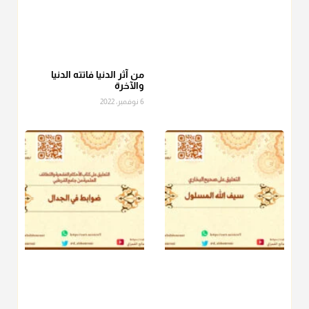
أ.د. صالح الشمراني
@d_alshamrani
عامة الصحابة والفقهاء يفضلون إخراج صاع من البر أو التمر في زكاة
الفطر، ومنهم من جوّز العدول إلى الرز، ومنهم جوز إخراج قيمة
الصاع..فمن شق عليه إخراج الطعام هذه الأيام وأراد إخراج القيمة
من آثر الدنيا فاتته الدنيا
والآخرة
فلا بأس ولا ينكر عليه
6 نوفمبر، 2022
منذ 3 شهر
أ.د. صالح الشمراني
@d_alshamrani
دفع
زكاة الفطر
للمسكين القريب صدقة وصلة وهو أفضل من
دفعها للبعيد ولا تغرك مظاهر ووظائف بعض الأقارب فإن
صراعهم مع متطلبات الحياة كبير
منذ 3 شهر