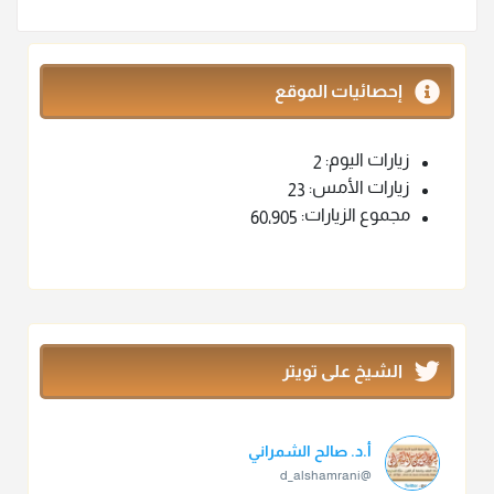
إحصائيات الموقع
زيارات اليوم:
2
زيارات الأمس:
23
مجموع الزيارات:
60٬905
الشيخ على تويتر
أ.د. صالح الشمراني
@d_alshamrani