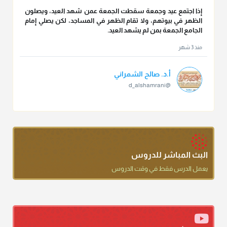
إذا اجتمع عيد وجمعة سقطت الجمعة عمن شهد العيد، ويصلون
الظهر في بيوتهم، ولا تقام الظهر في المساجد، لكن يصلي إمام
الجامع الجمعة بمن لم يشهد العيد.
منذ 3 شهر
أ.د. صالح الشمراني
@d_alshamrani
تقي الدين ابن دقيق العيد على جلالته لقي شيخ الإسلام فقال: ما
كنت أظن أن الله بقي يخلق مثلك.
منذ 3 شهر
أ.د. صالح الشمراني
البث المباشر للدروس
@d_alshamrani
يعمل الدرس فقط في وقت الدروس
دعاء ختم القرآن في الصلاة أقرب إلى البدعة
منذ 3 شهر
أ.د. صالح الشمراني