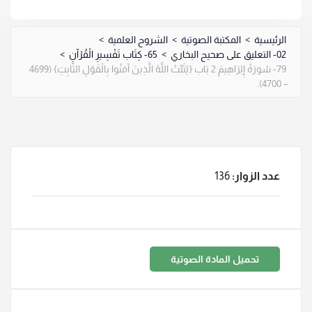
الرئيسية
>
المكتبة الصوتية
>
الشروح العلمية
>
02- التعليق على صحيح البخاري
>
65- كِتَاب تَفْسِيرِ الْقُرْآنِ
>
79- سُورَةُ إِبْرَاهِيمَ 2 بَاب {يُثَبِّتُ اللَّهُ الَّذِينَ آمَنُوا بِالْقَوْلِ الثَّابِتِ} (4699
– 4700).
عدد الزوار:
136
تحميل المادة الصوتية