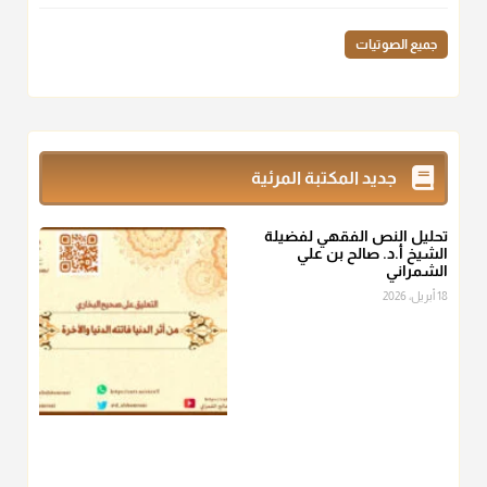
منذ 3 شهر
جميع الصوتيات
أ.د. صالح الشمراني
@d_alshamrani
زكاة_الفطر
تقدر بالكيل لا بالوزن وهي صاع ويساوي ملء الكفين
جديد المكتبة المرئية
المعتدلين غير مقبوضتين ولا مبسوطتين أربع مرات من الرز أو البر
أو التمر أو اللحم
تحليل النص الفقهي لفضيلة
منذ 3 شهر
الشيخ أ.د. صالح بن علي
الشمراني
أ.د. صالح الشمراني
18 أبريل، 2026
@d_alshamrani
من أخرج زكاة الفطر عن غيره فليخبره قبل دفعها للمستحق لينوي
"إنما الأعمال بالنيات"
، فإلم يعلم إلا بعد ذلك لم تجزه لقولهﷺ:
"وإنما
لكل امرئ مانوى"
.
منذ 3 شهر