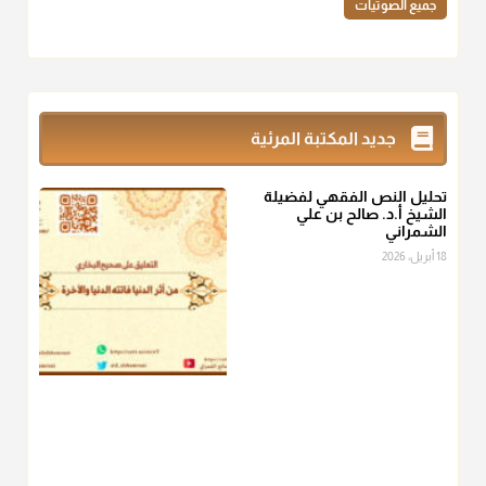
جميع الصوتيات
أ.د. صالح الشمراني
@d_alshamrani
زكاة_الفطر
تقدر بالكيل لا بالوزن وهي صاع ويساوي ملء الكفين
جديد المكتبة المرئية
المعتدلين غير مقبوضتين ولا مبسوطتين أربع مرات من الرز أو البر
أو التمر أو اللحم
تحليل النص الفقهي لفضيلة
منذ 3 شهر
الشيخ أ.د. صالح بن علي
الشمراني
أ.د. صالح الشمراني
18 أبريل، 2026
@d_alshamrani
من أخرج زكاة الفطر عن غيره فليخبره قبل دفعها للمستحق لينوي
"إنما الأعمال بالنيات"
، فإلم يعلم إلا بعد ذلك لم تجزه لقولهﷺ:
"وإنما
لكل امرئ مانوى"
.
منذ 3 شهر
أ.د. صالح الشمراني
@d_alshamrani