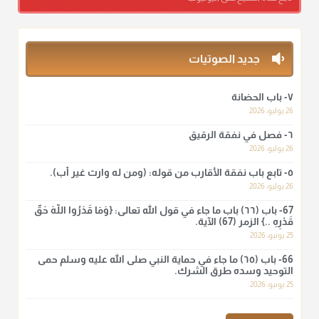
ومن المعاصرين أنكره الشيخ بكر أبو زيد وابن عثيمين، وحسبك
بقول الإمام مالك رحمه الله :"ما سمعتُ أنه يدعو عند ختم القرآن
وما هو من عمل الناس"
منذ 3 شهر
جديد الصوتيات
أ.د. صالح الشمراني
٧- باب الحضانة
@d_alshamrani
26 يوليو، 2026
٦- فصل في نفقة الرقيق
لا أعلم لدعاء ختم القرآن في الصلاة أصلاً صحيحاً يعتمد عليه من سنة
الرسول صلى الله عليه وسلّم، ولا من عمل الصحابة رضي الله
26 يوليو، 2026
عنهم. ابن عثيمين.
٥- تابع باب نفقة الأقارب من قوله: (ومن له وارث غير أب).
منذ 3 شهر
26 يوليو، 2026
67- باب (٦٦) باب ما جاء في قول الله تعالى: {وَمَا قَدَرُوا اللَّهَ حَقَّ
قَدْرِهِ ..} الزمر (67) الآية.
أ.د. صالح الشمراني
25 يونيو، 2026
@d_alshamrani
66- باب (٦٥) ما جاء في حماية النبي صلى الله عليه وسلم حمى
نرى اليوم بأبصارنا بعض ما رأى العلماء ببصائرهم: "والرافضة ليس
التوحيد وسده طرق الشرك.
لهم سعي إلا في هدم الإسلام و نقض عراه...فأيامهم في الإسلام
25 يونيو، 2026
كلها سود" ابن تيمية.
منذ 3 شهر