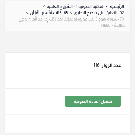
الرئيسية
>
المكتبة الصوتية
>
الشروح العلمية
>
02- التعليق على صحيح البخاري
>
65- كِتَاب تَفْسِيرِ الْقُرْآنِ
>
70- سُورَةُ هُودٍ 3 بَاب قَوْلِهِ: {وَكَذَلِكَ أَخْذُ رَبِّكَ إِذَا أَخَذَ الْقُرَى وَهِيَ
ظَالِمَةٌ} (4686).
عدد الزوار:
116
تحميل المادة الصوتية