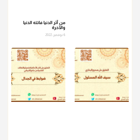
عامة الصحابة والفقهاء يفضلون إخراج صاع من البر أو التمر في زكاة
الفطر، ومنهم من جوّز العدول إلى الرز، ومنهم جوز إخراج قيمة
الصاع..فمن شق عليه إخراج الطعام هذه الأيام وأراد إخراج القيمة
من آثر الدنيا فاتته الدنيا
والآخرة
فلا بأس ولا ينكر عليه
6 نوفمبر، 2022
منذ 3 شهر
أ.د. صالح الشمراني
@d_alshamrani
دفع
زكاة الفطر
للمسكين القريب صدقة وصلة وهو أفضل من
دفعها للبعيد ولا تغرك مظاهر ووظائف بعض الأقارب فإن
صراعهم مع متطلبات الحياة كبير
منذ 3 شهر