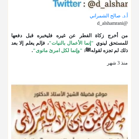
أ.د. صالح الشمراني
@d_alshamrani
من أخرج زكاة الفطر عن غيره فليخبره قبل دفعها
للمستحق لينوي
"إنما الأعمال بالنيات"
، فإلم يعلم إلا بعد
ذلك لم تجزه لقولهﷺ:
"وإنما لكل امرئ مانوى"
.
منذ 3 شهر