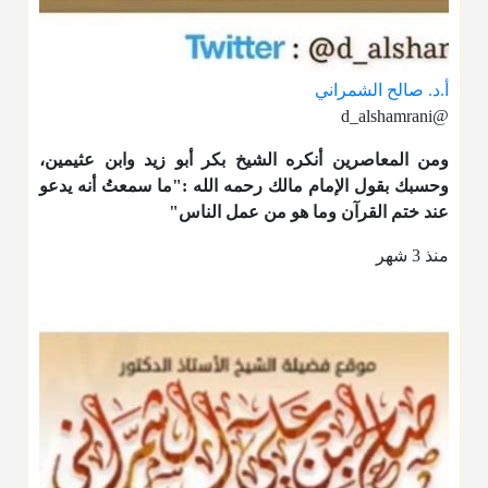
أ.د. صالح الشمراني
@d_alshamrani
ومن المعاصرين أنكره الشيخ بكر أبو زيد وابن عثيمين،
وحسبك بقول الإمام مالك رحمه الله :"ما سمعتُ أنه يدعو
عند ختم القرآن وما هو من عمل الناس"
منذ 3 شهر