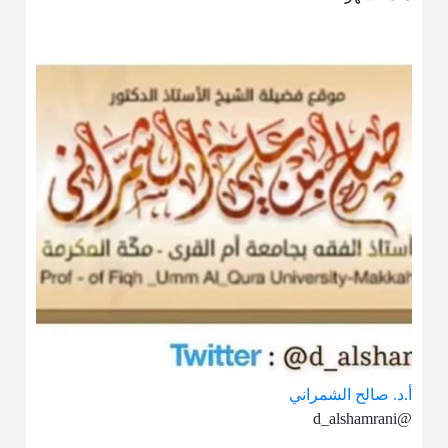
أ.د. صالح الشمراني
@d_alshamrani