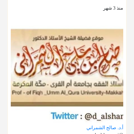
منذ 3 شهر
أ.د. صالح الشمراني