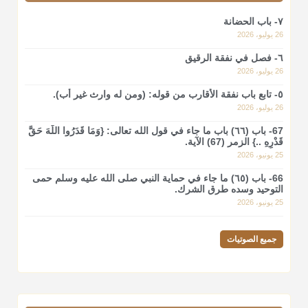
٧- باب الحضانة
26 يوليو، 2026
٦- فصل في نفقة الرقيق
26 يوليو، 2026
٥- تابع باب نفقة الأقارب من قوله: (ومن له وارث غير أب).
26 يوليو، 2026
67- باب (٦٦) باب ما جاء في قول الله تعالى: {وَمَا قَدَرُوا اللَّهَ حَقَّ
قَدْرِهِ ..} الزمر (67) الآية.
25 يونيو، 2026
66- باب (٦٥) ما جاء في حماية النبي صلى الله عليه وسلم حمى
التوحيد وسده طرق الشرك.
25 يونيو، 2026
جميع الصوتيات