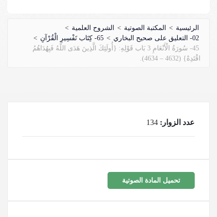
الرئيسية
>
المكتبة الصوتية
>
الشروح العلمية
>
02- التعليق على صحيح البخاري
>
65- كِتَاب تَفْسِيرِ الْقُرْآنِ
>
45- سُورَةُ الْأَنْعَامِ 3 بَاب قَوْلِهِ: {أُولَئِكَ الَّذِينَ هَدَى اللَّهُ فَبِهُدَاهُمُ
اقْتَدِهْ} (4632 – 4634).
عدد الزوار:
134
تحميل المادة الصوتية