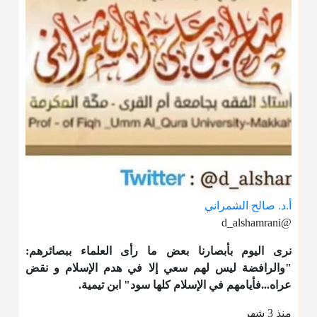
أ.د. صالح الشمراني
@d_alshamrani
نرى اليوم بأبصارنا بعض ما رأى العلماء ببصائرهم:
"والرافضة ليس لهم سعي إلا في هدم الإسلام و نقض
عراه...فأيامهم في الإسلام كلها سود" ابن تيمية.
منذ 3 شهر