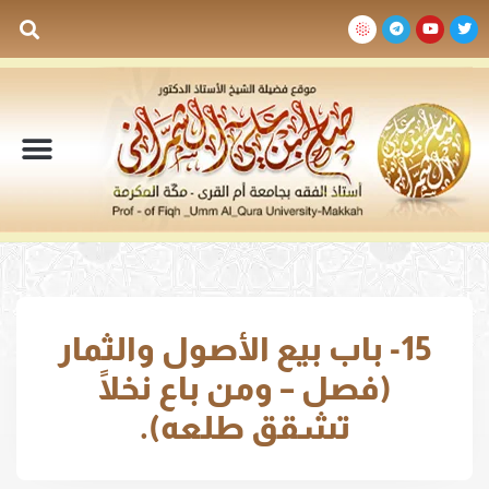
السيرة الذاتية
المكتبة المرئية
المكتبة الصوتية
المكتبة المقروءة
جدول الدروس والم
15- باب بيع الأصول والثمار
(فصل – ومن باع نخلًا
تشقق طلعه).