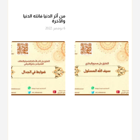
عامة الصحابة والفقهاء يفضلون إخراج صاع من البر أو التمر في زكاة
الفطر، ومنهم من جوّز العدول إلى الرز، ومنهم جوز إخراج قيمة
الصاع..فمن شق عليه إخراج الطعام هذه الأيام وأراد إخراج القيمة
من آثر الدنيا فاتته الدنيا
والآخرة
فلا بأس ولا ينكر عليه
6 نوفمبر، 2022
منذ 3 شهر
أ.د. صالح الشمراني
@d_alshamrani
دفع
زكاة الفطر
للمسكين القريب صدقة وصلة وهو أفضل من
دفعها للبعيد ولا تغرك مظاهر ووظائف بعض الأقارب فإن
صراعهم مع متطلبات الحياة كبير
منذ 3 شهر