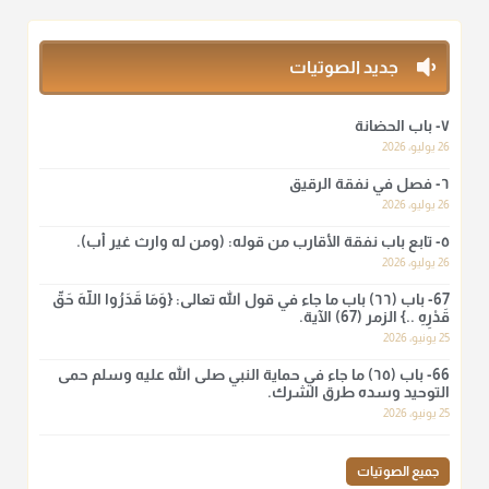
بقول الإمام مالك رحمه الله :"ما سمعتُ أنه يدعو عند ختم القرآن
وما هو من عمل الناس"
منذ 3 شهر
جديد الصوتيات
أ.د. صالح الشمراني
٧- باب الحضانة
@d_alshamrani
26 يوليو، 2026
٦- فصل في نفقة الرقيق
لا أعلم لدعاء ختم القرآن في الصلاة أصلاً صحيحاً يعتمد عليه من سنة
الرسول صلى الله عليه وسلّم، ولا من عمل الصحابة رضي الله
26 يوليو، 2026
عنهم. ابن عثيمين.
٥- تابع باب نفقة الأقارب من قوله: (ومن له وارث غير أب).
منذ 3 شهر
26 يوليو، 2026
67- باب (٦٦) باب ما جاء في قول الله تعالى: {وَمَا قَدَرُوا اللَّهَ حَقَّ
قَدْرِهِ ..} الزمر (67) الآية.
أ.د. صالح الشمراني
25 يونيو، 2026
@d_alshamrani
66- باب (٦٥) ما جاء في حماية النبي صلى الله عليه وسلم حمى
نرى اليوم بأبصارنا بعض ما رأى العلماء ببصائرهم: "والرافضة ليس
التوحيد وسده طرق الشرك.
لهم سعي إلا في هدم الإسلام و نقض عراه...فأيامهم في الإسلام
25 يونيو، 2026
كلها سود" ابن تيمية.
منذ 3 شهر
جميع الصوتيات