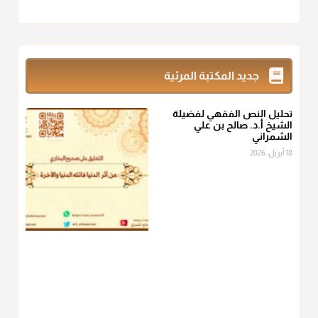
أ.د. صالح الشمراني
@d_alshamrani
زكاة_الفطر
تقدر بالكيل لا بالوزن وهي صاع ويساوي ملء الكفين
جديد المكتبة المرئية
المعتدلين غير مقبوضتين ولا مبسوطتين أربع مرات من الرز أو البر
أو التمر أو اللحم
تحليل النص الفقهي لفضيلة
منذ 3 شهر
الشيخ أ.د. صالح بن علي
الشمراني
أ.د. صالح الشمراني
18 أبريل، 2026
@d_alshamrani
من أخرج زكاة الفطر عن غيره فليخبره قبل دفعها للمستحق لينوي
"إنما الأعمال بالنيات"
، فإلم يعلم إلا بعد ذلك لم تجزه لقولهﷺ:
"وإنما
لكل امرئ مانوى"
.
منذ 3 شهر
أ.د. صالح الشمراني
@d_alshamrani