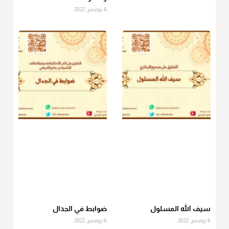
6 نوفمبر، 2022
منذ 3 شهر
أ.د. صالح الشمراني
@d_alshamrani
دفع
زكاة الفطر
للمسكين القريب صدقة وصلة وهو أفضل من
دفعها للبعيد ولا تغرك مظاهر ووظائف بعض الأقارب فإن
صراعهم مع متطلبات الحياة كبير
منذ 3 شهر
سيف الله المسلول
ضوابط في الجدال
6 نوفمبر، 2022
6 نوفمبر، 2022