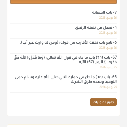
أ.د. صالح الشمراني
٧- باب الحضانة
@d_alshamrani
26 يوليو، 2026
٦- فصل في نفقة الرقيق
لا أعلم لدعاء ختم القرآن في الصلاة أصلاً صحيحاً يعتمد عليه من سنة
الرسول صلى الله عليه وسلّم، ولا من عمل الصحابة رضي الله
26 يوليو، 2026
عنهم. ابن عثيمين.
٥- تابع باب نفقة الأقارب من قوله: (ومن له وارث غير أب).
منذ 3 شهر
26 يوليو، 2026
67- باب (٦٦) باب ما جاء في قول الله تعالى: {وَمَا قَدَرُوا اللَّهَ حَقَّ
قَدْرِهِ ..} الزمر (67) الآية.
أ.د. صالح الشمراني
25 يونيو، 2026
@d_alshamrani
66- باب (٦٥) ما جاء في حماية النبي صلى الله عليه وسلم حمى
نرى اليوم بأبصارنا بعض ما رأى العلماء ببصائرهم: "والرافضة ليس
التوحيد وسده طرق الشرك.
لهم سعي إلا في هدم الإسلام و نقض عراه...فأيامهم في الإسلام
25 يونيو، 2026
كلها سود" ابن تيمية.
منذ 3 شهر
جميع الصوتيات
أ.د. صالح الشمراني
@d_alshamrani