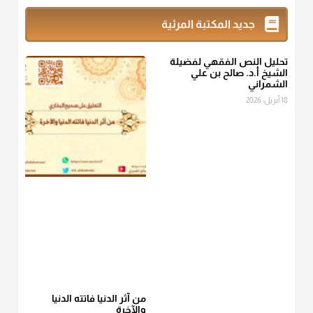
زكاة_الفطر
تقدر بالكيل لا بالوزن وهي صاع ويساوي ملء الكفين
جديد المكتبة المرئية
المعتدلين غير مقبوضتين ولا مبسوطتين أربع مرات من الرز أو البر
أو التمر أو اللحم
تحليل النص الفقهي لفضيلة
منذ 3 شهر
الشيخ أ.د. صالح بن علي
الشمراني
أ.د. صالح الشمراني
18 أبريل، 2026
@d_alshamrani
من أخرج زكاة الفطر عن غيره فليخبره قبل دفعها للمستحق لينوي
"إنما الأعمال بالنيات"
، فإلم يعلم إلا بعد ذلك لم تجزه لقولهﷺ:
"وإنما
لكل امرئ مانوى"
.
منذ 3 شهر
أ.د. صالح الشمراني
@d_alshamrani
عامة الصحابة والفقهاء يفضلون إخراج صاع من البر أو التمر في زكاة
الفطر، ومنهم من جوّز العدول إلى الرز، ومنهم جوز إخراج قيمة
الصاع..فمن شق عليه إخراج الطعام هذه الأيام وأراد إخراج القيمة
من آثر الدنيا فاتته الدنيا
والآخرة
فلا بأس ولا ينكر عليه