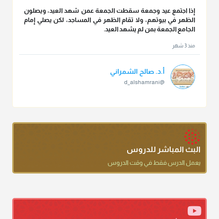
إذا اجتمع عيد وجمعة سقطت الجمعة عمن شهد العيد، ويصلون
الظهر في بيوتهم، ولا تقام الظهر في المساجد، لكن يصلي إمام
الجامع الجمعة بمن لم يشهد العيد.
منذ 3 شهر
أ.د. صالح الشمراني
@d_alshamrani
تقي الدين ابن دقيق العيد على جلالته لقي شيخ الإسلام فقال: ما
كنت أظن أن الله بقي يخلق مثلك.
منذ 3 شهر
أ.د. صالح الشمراني
البث المباشر للدروس
@d_alshamrani
يعمل الدرس فقط في وقت الدروس
دعاء ختم القرآن في الصلاة أقرب إلى البدعة
منذ 3 شهر
أ.د. صالح الشمراني