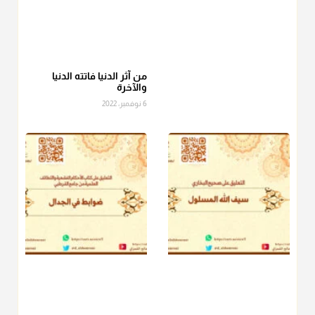
أ.د. صالح الشمراني
@d_alshamrani
عامة الصحابة والفقهاء يفضلون إخراج صاع من البر أو التمر في زكاة
الفطر، ومنهم من جوّز العدول إلى الرز، ومنهم جوز إخراج قيمة
الصاع..فمن شق عليه إخراج الطعام هذه الأيام وأراد إخراج القيمة
من آثر الدنيا فاتته الدنيا
والآخرة
فلا بأس ولا ينكر عليه
6 نوفمبر، 2022
منذ 3 شهر
أ.د. صالح الشمراني
@d_alshamrani
دفع
زكاة الفطر
للمسكين القريب صدقة وصلة وهو أفضل من
دفعها للبعيد ولا تغرك مظاهر ووظائف بعض الأقارب فإن
صراعهم مع متطلبات الحياة كبير
منذ 3 شهر