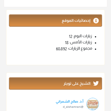
إحصائيات الموقع
زيارات اليوم:
12
زيارات الأمس:
18
مجموع الزيارات:
60٬892
الشيخ على تويتر
أ.د. صالح الشمراني
@d_alshamrani