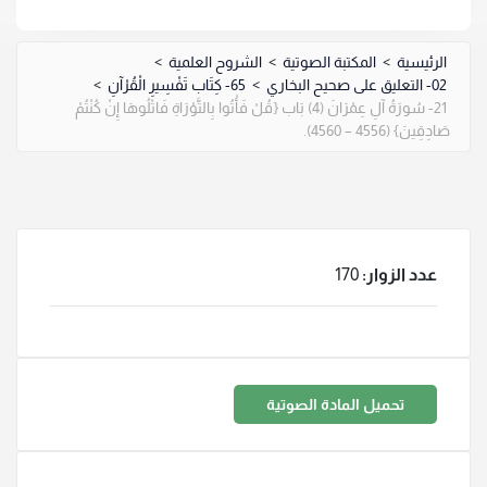
الرئيسية
>
المكتبة الصوتية
>
الشروح العلمية
>
02- التعليق على صحيح البخاري
>
65- كِتَاب تَفْسِيرِ الْقُرْآنِ
>
21- سُورَةُ آلِ عِمْرَانَ (4) بَاب {قُلْ فَأْتُوا بِالتَّوْرَاةِ فَاتْلُوهَا إِنْ كُنْتُمْ
صَادِقِينَ} (4556 – 4560).
عدد الزوار:
170
تحميل المادة الصوتية