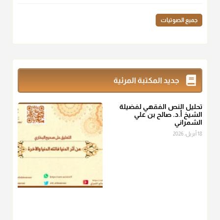
منذ 3 شهر
جميع الصوتيات
أ.د. صالح الشمراني
@d_alshamrani
زكاة_الفطر
تقدر بالكيل لا بالوزن وهي صاع ويساوي ملء الكفين
جديد المكتبة المرئية
المعتدلين غير مقبوضتين ولا مبسوطتين أربع مرات من الرز أو البر
أو التمر أو اللحم
تحليل النص الفقهي لفضيلة
منذ 3 شهر
الشيخ أ.د. صالح بن علي
الشمراني
أ.د. صالح الشمراني
18 أبريل، 2026
@d_alshamrani
من أخرج زكاة الفطر عن غيره فليخبره قبل دفعها للمستحق لينوي
"إنما الأعمال بالنيات"
، فإلم يعلم إلا بعد ذلك لم تجزه لقولهﷺ:
"وإنما
لكل امرئ مانوى"
.
منذ 3 شهر