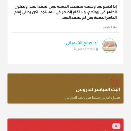
إذا اجتمع عيد وجمعة سقطت الجمعة عمن شهد العيد، ويصلون
الظهر في بيوتهم، ولا تقام الظهر في المساجد، لكن يصلي إمام
الجامع الجمعة بمن لم يشهد العيد.
منذ 3 شهر
أ.د. صالح الشمراني
@d_alshamrani
تقي الدين ابن دقيق العيد على جلالته لقي شيخ الإسلام فقال: ما
كنت أظن أن الله بقي يخلق مثلك.
منذ 3 شهر
أ.د. صالح الشمراني
البث المباشر للدروس
@d_alshamrani
يعمل الدرس فقط في وقت الدروس
دعاء ختم القرآن في الصلاة أقرب إلى البدعة
منذ 3 شهر
أ.د. صالح الشمراني