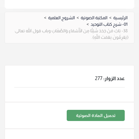
الرئيسية
>
المكتبة الصوتية
>
الشروح العلمية
>
01- شرح كتاب التوحيد
>
38- بَابٌ مَنْ جَحَدَ شَيْئًا مِنَ الْأَسْمَاءِ وَالصِّفَاتِ وباب قول الله تعالى:
{يَعْرِفُونَ نِعْمَتَ اللَّهِ}.
عدد الزوار:
277
تحميل المادة الصوتية