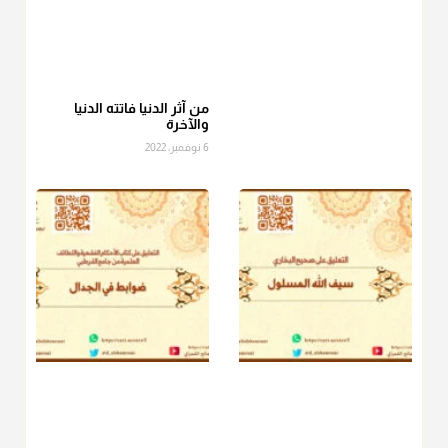
أ.د. صالح الشمراني
@d_alshamrani
عامة الصحابة والفقهاء يفضلون إخراج صاع من البر أو التمر في زكاة
الفطر، ومنهم من جوّز العدول إلى الرز، ومنهم جوز إخراج قيمة
الصاع..فمن شق عليه إخراج الطعام هذه الأيام وأراد إخراج القيمة
من آثر الدنيا فاتته الدنيا
والآخرة
فلا بأس ولا ينكر عليه
6 نوفمبر، 2022
منذ 3 شهر
أ.د. صالح الشمراني
@d_alshamrani
دفع
زكاة الفطر
للمسكين القريب صدقة وصلة وهو أفضل من
دفعها للبعيد ولا تغرك مظاهر ووظائف بعض الأقارب فإن
صراعهم مع متطلبات الحياة كبير
منذ 3 شهر