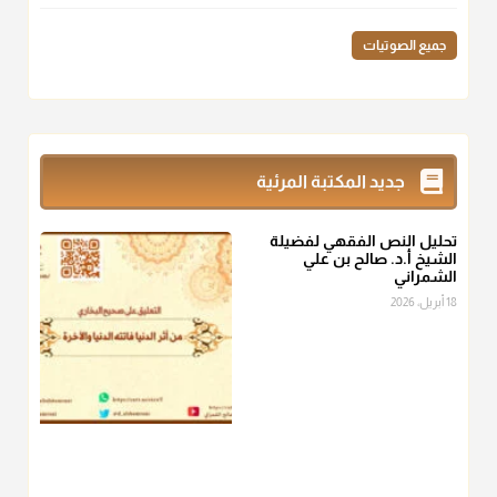
منذ 3 شهر
جميع الصوتيات
أ.د. صالح الشمراني
@d_alshamrani
زكاة_الفطر
تقدر بالكيل لا بالوزن وهي صاع ويساوي ملء الكفين
جديد المكتبة المرئية
المعتدلين غير مقبوضتين ولا مبسوطتين أربع مرات من الرز أو البر
أو التمر أو اللحم
تحليل النص الفقهي لفضيلة
منذ 3 شهر
الشيخ أ.د. صالح بن علي
الشمراني
أ.د. صالح الشمراني
18 أبريل، 2026
@d_alshamrani
من أخرج زكاة الفطر عن غيره فليخبره قبل دفعها للمستحق لينوي
"إنما الأعمال بالنيات"
، فإلم يعلم إلا بعد ذلك لم تجزه لقولهﷺ:
"وإنما
لكل امرئ مانوى"
.
منذ 3 شهر