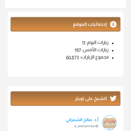
إحصائيات الموقع
زيارات اليوم:
11
زيارات الأمس:
197
مجموع الزيارات:
60٬873
الشيخ على تويتر
أ.د. صالح الشمراني
@d_alshamrani