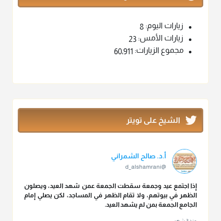
زيارات اليوم:
8
زيارات الأمس:
23
مجموع الزيارات:
60٬911
الشيخ على تويتر
أ.د. صالح الشمراني
@d_alshamrani
إذا اجتمع عيد وجمعة سقطت الجمعة عمن شهد العيد، ويصلون
الظهر في بيوتهم، ولا تقام الظهر في المساجد، لكن يصلي إمام
الجامع الجمعة بمن لم يشهد العيد.
منذ 3 شهر