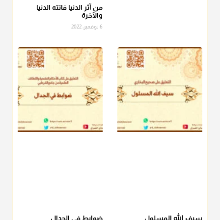
الصاع..فمن شق عليه إخراج الطعام هذه الأيام وأراد إخراج القيمة
من آثر الدنيا فاتته الدنيا
والآخرة
فلا بأس ولا ينكر عليه
6 نوفمبر، 2022
منذ 3 شهر
أ.د. صالح الشمراني
@d_alshamrani
دفع
زكاة الفطر
للمسكين القريب صدقة وصلة وهو أفضل من
دفعها للبعيد ولا تغرك مظاهر ووظائف بعض الأقارب فإن
صراعهم مع متطلبات الحياة كبير
منذ 3 شهر
سيف الله المسلول
ضوابط في الجدال