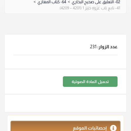
02- التعليق على صحيح البخاري
>
64- كتاب المغازي
>
41- تابع بَاب غَزْوَةِ خَيْبَرَ 1 (4201 – 4209).
عدد الزوار:
231
تحميل المادة الصوتية
إحصائيات الموقع