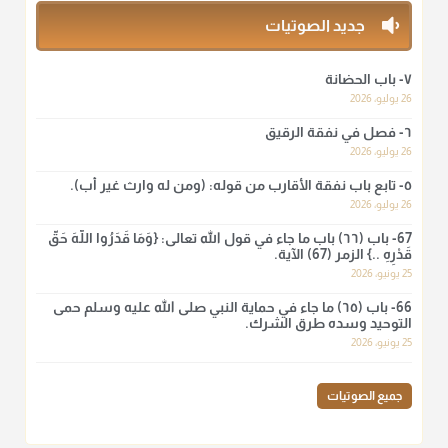
منذ 3 شهر
جديد الصوتيات
أ.د. صالح الشمراني
٧- باب الحضانة
@d_alshamrani
26 يوليو، 2026
٦- فصل في نفقة الرقيق
لا أعلم لدعاء ختم القرآن في الصلاة أصلاً صحيحاً يعتمد عليه من سنة
الرسول صلى الله عليه وسلّم، ولا من عمل الصحابة رضي الله
26 يوليو، 2026
عنهم. ابن عثيمين.
٥- تابع باب نفقة الأقارب من قوله: (ومن له وارث غير أب).
منذ 3 شهر
26 يوليو، 2026
67- باب (٦٦) باب ما جاء في قول الله تعالى: {وَمَا قَدَرُوا اللَّهَ حَقَّ
قَدْرِهِ ..} الزمر (67) الآية.
أ.د. صالح الشمراني
25 يونيو، 2026
@d_alshamrani
66- باب (٦٥) ما جاء في حماية النبي صلى الله عليه وسلم حمى
نرى اليوم بأبصارنا بعض ما رأى العلماء ببصائرهم: "والرافضة ليس
التوحيد وسده طرق الشرك.
لهم سعي إلا في هدم الإسلام و نقض عراه...فأيامهم في الإسلام
25 يونيو، 2026
كلها سود" ابن تيمية.
منذ 3 شهر
جميع الصوتيات
أ.د. صالح الشمراني