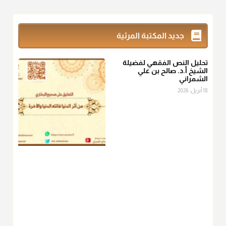
@d_alshamrani
زكاة_الفطر
تقدر بالكيل لا بالوزن وهي صاع ويساوي ملء الكفين
جديد المكتبة المرئية
المعتدلين غير مقبوضتين ولا مبسوطتين أربع مرات من الرز أو البر
أو التمر أو اللحم
تحليل النص الفقهي لفضيلة
منذ 3 شهر
الشيخ أ.د. صالح بن علي
الشمراني
أ.د. صالح الشمراني
18 أبريل، 2026
@d_alshamrani
من أخرج زكاة الفطر عن غيره فليخبره قبل دفعها للمستحق لينوي
"إنما الأعمال بالنيات"
، فإلم يعلم إلا بعد ذلك لم تجزه لقولهﷺ:
"وإنما
لكل امرئ مانوى"
.
منذ 3 شهر
أ.د. صالح الشمراني
@d_alshamrani
عامة الصحابة والفقهاء يفضلون إخراج صاع من البر أو التمر في زكاة
الفطر، ومنهم من جوّز العدول إلى الرز، ومنهم جوز إخراج قيمة