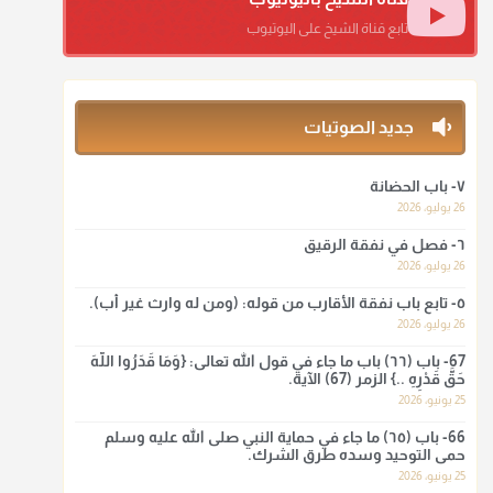
منذ 3 شهر
تابع قناة الشيخ على اليوتيوب
أ.د. صالح الشمراني
@d_alshamrani
جديد الصوتيات
ومن المعاصرين أنكره الشيخ بكر أبو زيد وابن عثيمين، وحسبك
بقول الإمام مالك رحمه الله :"ما سمعتُ أنه يدعو عند ختم
القرآن وما هو من عمل الناس"
٧- باب الحضانة
26 يوليو، 2026
منذ 3 شهر
٦- فصل في نفقة الرقيق
أ.د. صالح الشمراني
26 يوليو، 2026
@d_alshamrani
٥- تابع باب نفقة الأقارب من قوله: (ومن له وارث غير أب).
26 يوليو، 2026
لا أعلم لدعاء ختم القرآن في الصلاة أصلاً صحيحاً يعتمد عليه من
سنة الرسول صلى الله عليه وسلّم، ولا من عمل الصحابة رضي
67- باب (٦٦) باب ما جاء في قول الله تعالى: {وَمَا قَدَرُوا اللَّهَ
الله عنهم. ابن عثيمين.
حَقَّ قَدْرِهِ ..} الزمر (67) الآية.
25 يونيو، 2026
منذ 3 شهر
66- باب (٦٥) ما جاء في حماية النبي صلى الله عليه وسلم
حمى التوحيد وسده طرق الشرك.
أ.د. صالح الشمراني
25 يونيو، 2026