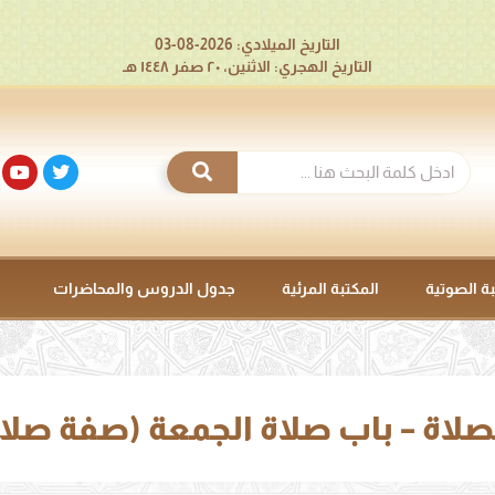
التاريخ الميلادي: 2026-08-03
التاريخ الهجري: الاثنين، ٢٠ صفر ١٤٤٨ هـ
بة الصوتية
المكتبة المرئية
جدول الدروس والمحاضرات