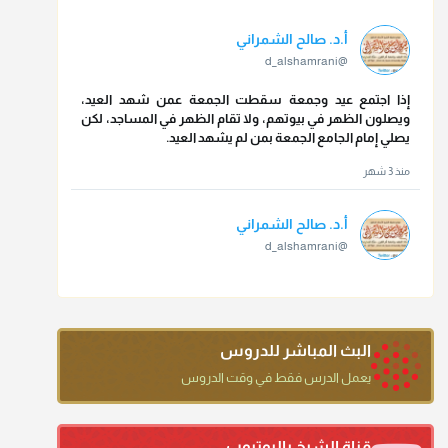
أ.د. صالح الشمراني
@d_alshamrani
إذا اجتمع عيد وجمعة سقطت الجمعة عمن شهد العيد،
ويصلون الظهر في بيوتهم، ولا تقام الظهر في المساجد، لكن
يصلي إمام الجامع الجمعة بمن لم يشهد العيد.
منذ 3 شهر
أ.د. صالح الشمراني
@d_alshamrani
تقي الدين ابن دقيق العيد على جلالته لقي شيخ الإسلام فقال:
ما كنت أظن أن الله بقي يخلق مثلك.
منذ 3 شهر
البث المباشر للدروس
أ.د. صالح الشمراني
يعمل الدرس فقط في وقت الدروس
@d_alshamrani
دعاء ختم القرآن في الصلاة أقرب إلى البدعة
قناة الشيخ باليوتيوب