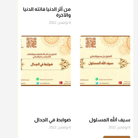
من آثر الدنيا فاتته الدنيا
منذ 3 شهر
والآخرة
6 نوفمبر، 2022
أ.د. صالح الشمراني
@d_alshamrani
عامة الصحابة والفقهاء يفضلون إخراج صاع من البر أو التمر في
زكاة الفطر، ومنهم من جوّز العدول إلى الرز، ومنهم جوز إخراج
قيمة الصاع..فمن شق عليه إخراج الطعام هذه الأيام وأراد إخراج
القيمة فلا بأس ولا ينكر عليه
منذ 3 شهر
أ.د. صالح الشمراني
@d_alshamrani
دفع
زكاة الفطر
للمسكين القريب صدقة وصلة وهو أفضل من
دفعها للبعيد ولا تغرك مظاهر ووظائف بعض الأقارب فإن
سيف الله المسلول
ضوابط في الجدال
صراعهم مع متطلبات الحياة كبير
6 نوفمبر، 2022
6 نوفمبر، 2022
منذ 3 شهر