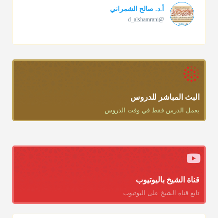
أ.د. صالح الشمراني
@d_alshamrani
تقي الدين ابن دقيق العيد على جلالته لقي شيخ الإسلام فقال: ما
كنت أظن أن الله بقي يخلق مثلك.
منذ 3 شهر
أ.د. صالح الشمراني
@d_alshamrani
البث المباشر للدروس
يعمل الدرس فقط في وقت الدروس
دعاء ختم القرآن في الصلاة أقرب إلى البدعة
منذ 3 شهر
أ.د. صالح الشمراني
@d_alshamrani
ومن المعاصرين أنكره الشيخ بكر أبو زيد وابن عثيمين، وحسبك
قناة الشيخ باليوتيوب
بقول الإمام مالك رحمه الله :"ما سمعتُ أنه يدعو عند ختم القرآن
تابع قناة الشيخ على اليوتيوب
وما هو من عمل الناس"
منذ 3 شهر