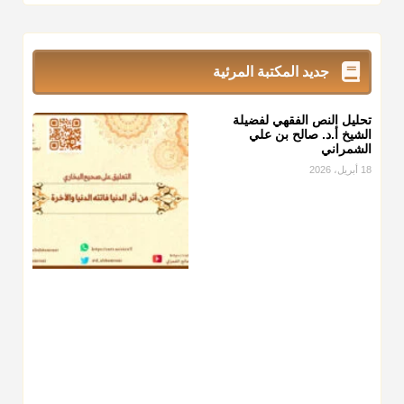
زكاة_الفطر
تقدر بالكيل لا بالوزن وهي صاع ويساوي ملء الكفين
المعتدلين غير مقبوضتين ولا مبسوطتين أربع مرات من الرز أو البر
أو التمر أو اللحم
جديد المكتبة المرئية
منذ 3 شهر
تحليل النص الفقهي لفضيلة
أ.د. صالح الشمراني
الشيخ أ.د. صالح بن علي
الشمراني
@d_alshamrani
18 أبريل، 2026
من أخرج زكاة الفطر عن غيره فليخبره قبل دفعها للمستحق لينوي
"إنما الأعمال بالنيات"
، فإلم يعلم إلا بعد ذلك لم تجزه لقولهﷺ:
"وإنما لكل امرئ مانوى"
.
منذ 3 شهر
أ.د. صالح الشمراني
@d_alshamrani
عامة الصحابة والفقهاء يفضلون إخراج صاع من البر أو التمر في
زكاة الفطر، ومنهم من جوّز العدول إلى الرز، ومنهم جوز إخراج
قيمة الصاع..فمن شق عليه إخراج الطعام هذه الأيام وأراد إخراج
القيمة فلا بأس ولا ينكر عليه