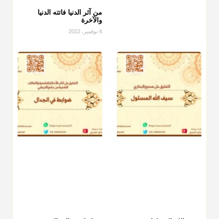
من آثر الدنيا فاتته الدنيا
منذ 3 شهر
والآخرة
6 نوفمبر، 2022
أ.د. صالح الشمراني
@d_alshamrani
دفع
زكاة الفطر
للمسكين القريب صدقة وصلة وهو أفضل من دفعها
للبعيد ولا تغرك مظاهر ووظائف بعض الأقارب فإن صراعهم مع
متطلبات الحياة كبير
منذ 3 شهر