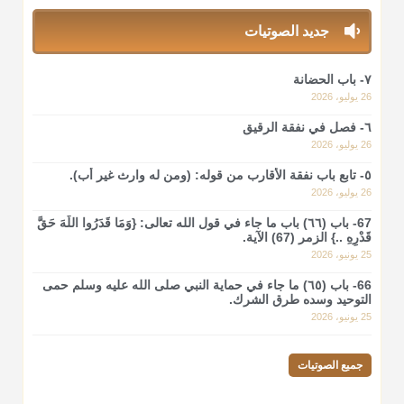
جديد الصوتيات
أ.د. صالح الشمراني
@d_alshamrani
٧- باب الحضانة
لا أعلم لدعاء ختم القرآن في الصلاة أصلاً صحيحاً يعتمد عليه من
26 يوليو، 2026
سنة الرسول صلى الله عليه وسلّم، ولا من عمل الصحابة رضي الله
عنهم. ابن عثيمين.
٦- فصل في نفقة الرقيق
26 يوليو، 2026
منذ 3 شهر
٥- تابع باب نفقة الأقارب من قوله: (ومن له وارث غير أب).
26 يوليو، 2026
أ.د. صالح الشمراني
@d_alshamrani
67- باب (٦٦) باب ما جاء في قول الله تعالى: {وَمَا قَدَرُوا اللَّهَ حَقَّ
قَدْرِهِ ..} الزمر (67) الآية.
نرى اليوم بأبصارنا بعض ما رأى العلماء ببصائرهم: "والرافضة ليس
25 يونيو، 2026
لهم سعي إلا في هدم الإسلام و نقض عراه...فأيامهم في الإسلام
66- باب (٦٥) ما جاء في حماية النبي صلى الله عليه وسلم حمى
كلها سود" ابن تيمية.
التوحيد وسده طرق الشرك.
25 يونيو، 2026
منذ 3 شهر
جميع الصوتيات
أ.د. صالح الشمراني
@d_alshamrani