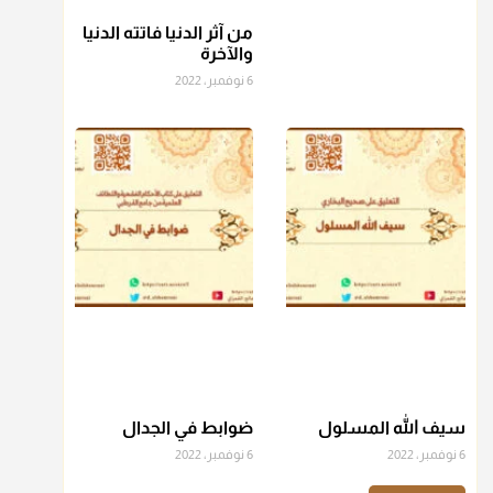
من آثر الدنيا فاتته الدنيا
منذ 3 شهر
والآخرة
6 نوفمبر، 2022
أ.د. صالح الشمراني
@d_alshamrani
عامة الصحابة والفقهاء يفضلون إخراج صاع من البر أو التمر في
زكاة الفطر، ومنهم من جوّز العدول إلى الرز، ومنهم جوز إخراج
قيمة الصاع..فمن شق عليه إخراج الطعام هذه الأيام وأراد إخراج
القيمة فلا بأس ولا ينكر عليه
منذ 3 شهر
أ.د. صالح الشمراني
@d_alshamrani
دفع
زكاة الفطر
للمسكين القريب صدقة وصلة وهو أفضل من
دفعها للبعيد ولا تغرك مظاهر ووظائف بعض الأقارب فإن
سيف الله المسلول
ضوابط في الجدال
صراعهم مع متطلبات الحياة كبير
6 نوفمبر، 2022
6 نوفمبر، 2022
منذ 3 شهر