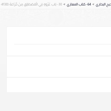
>
64- كتاب المغازي
>
30- بَاب غَزْوَةِ بَنِي الْمُصْطَلِقِ مِنْ خُزَاعَةَ (4138 – 4140).