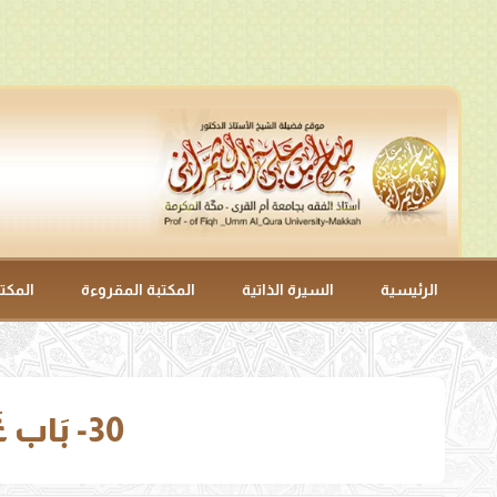
الرئيسية
السيرة الذاتية
المكتبة المقروءة
المكت
30- بَاب غَزْوَةِ بَنِي الْمُصْطَلِقِ مِنْ خُزَاعَةَ (4138 – 4140).