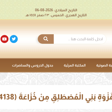
التاريخ الميلادي: 2026-08-06
التاريخ الهجري: الخميس، ٢٣ صفر ١٤٤٨ هـ
بة الصوتية
المكتبة المرئية
جدول الدروس والمحاضرات