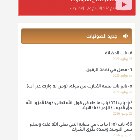
منذ 3 شهر
تابع قناة الشيخ على اليوتيوب
أ.د. صالح الشمراني
@d_alshamrani
جديد الصوتيات
ومن المعاصرين أنكره الشيخ بكر أبو زيد وابن عثيمين، وحسبك
بقول الإمام مالك رحمه الله :"ما سمعتُ أنه يدعو عند ختم
القرآن وما هو من عمل الناس"
٧- باب الحضانة
26 يوليو، 2026
منذ 3 شهر
٦- فصل في نفقة الرقيق
أ.د. صالح الشمراني
26 يوليو، 2026
@d_alshamrani
٥- تابع باب نفقة الأقارب من قوله: (ومن له وارث غير أب).
26 يوليو، 2026
لا أعلم لدعاء ختم القرآن في الصلاة أصلاً صحيحاً يعتمد عليه من
سنة الرسول صلى الله عليه وسلّم، ولا من عمل الصحابة رضي
67- باب (٦٦) باب ما جاء في قول الله تعالى: {وَمَا قَدَرُوا اللَّهَ
الله عنهم. ابن عثيمين.
حَقَّ قَدْرِهِ ..} الزمر (67) الآية.
25 يونيو، 2026
منذ 3 شهر
66- باب (٦٥) ما جاء في حماية النبي صلى الله عليه وسلم
حمى التوحيد وسده طرق الشرك.
أ.د. صالح الشمراني
25 يونيو، 2026