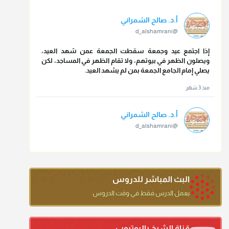
أ.د. صالح الشمراني
@d_alshamrani
إذا اجتمع عيد وجمعة سقطت الجمعة عمن شهد العيد،
ويصلون الظهر في بيوتهم، ولا تقام الظهر في المساجد، لكن
يصلي إمام الجامع الجمعة بمن لم يشهد العيد.
منذ 3 شهر
أ.د. صالح الشمراني
@d_alshamrani
تقي الدين ابن دقيق العيد على جلالته لقي شيخ الإسلام فقال:
ما كنت أظن أن الله بقي يخلق مثلك.
منذ 3 شهر
البث المباشر للدروس
أ.د. صالح الشمراني
يعمل الدرس فقط في وقت الدروس
@d_alshamrani
دعاء ختم القرآن في الصلاة أقرب إلى البدعة
قناة الشيخ باليوتيوب