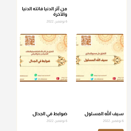
من آثر الدنيا فاتته الدنيا
منذ 3 شهر
والآخرة
6 نوفمبر، 2022
أ.د. صالح الشمراني
@d_alshamrani
عامة الصحابة والفقهاء يفضلون إخراج صاع من البر أو التمر في
زكاة الفطر، ومنهم من جوّز العدول إلى الرز، ومنهم جوز إخراج
قيمة الصاع..فمن شق عليه إخراج الطعام هذه الأيام وأراد إخراج
القيمة فلا بأس ولا ينكر عليه
منذ 3 شهر
أ.د. صالح الشمراني
@d_alshamrani
دفع
زكاة الفطر
للمسكين القريب صدقة وصلة وهو أفضل من
دفعها للبعيد ولا تغرك مظاهر ووظائف بعض الأقارب فإن
سيف الله المسلول
ضوابط في الجدال
صراعهم مع متطلبات الحياة كبير
6 نوفمبر، 2022
6 نوفمبر، 2022
منذ 3 شهر