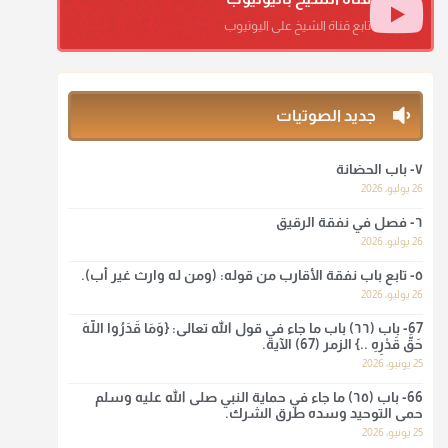
منذ 3 شهر
تابع قناة الشيخ على اليوتيوب
أ.د. صالح الشمراني
@d_alshamrani
جديد الصوتيات
ومن المعاصرين أنكره الشيخ بكر أبو زيد وابن عثيمين، وحسبك
بقول الإمام مالك رحمه الله :"ما سمعتُ أنه يدعو عند ختم
القرآن وما هو من عمل الناس"
٧- باب الحضانة
26 يوليو، 2026
منذ 3 شهر
٦- فصل في نفقة الرقيق
أ.د. صالح الشمراني
26 يوليو، 2026
@d_alshamrani
٥- تابع باب نفقة الأقارب من قوله: (ومن له وارث غير أب).
26 يوليو، 2026
لا أعلم لدعاء ختم القرآن في الصلاة أصلاً صحيحاً يعتمد عليه من
سنة الرسول صلى الله عليه وسلّم، ولا من عمل الصحابة رضي
67- باب (٦٦) باب ما جاء في قول الله تعالى: {وَمَا قَدَرُوا اللَّهَ
الله عنهم. ابن عثيمين.
حَقَّ قَدْرِهِ ..} الزمر (67) الآية.
25 يونيو، 2026
منذ 3 شهر
66- باب (٦٥) ما جاء في حماية النبي صلى الله عليه وسلم
حمى التوحيد وسده طرق الشرك.
أ.د. صالح الشمراني
25 يونيو، 2026