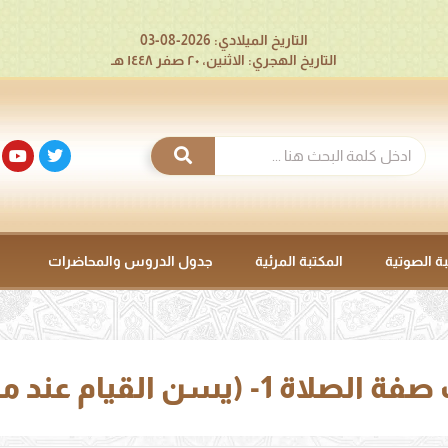
التاريخ الميلادي: 2026-08-03
التاريخ الهجري: الاثنين، ٢٠ صفر ١٤٤٨ هـ
بة الصوتية
المكتبة المرئية
جدول الدروس والمحاضرات