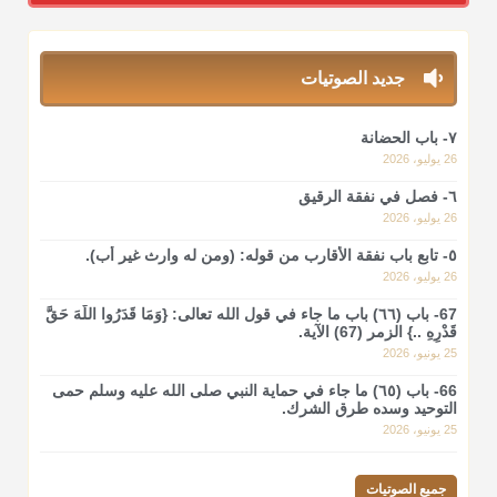
منذ 3 شهر
جديد الصوتيات
أ.د. صالح الشمراني
@d_alshamrani
٧- باب الحضانة
لا أعلم لدعاء ختم القرآن في الصلاة أصلاً صحيحاً يعتمد عليه من
26 يوليو، 2026
سنة الرسول صلى الله عليه وسلّم، ولا من عمل الصحابة رضي الله
عنهم. ابن عثيمين.
٦- فصل في نفقة الرقيق
26 يوليو، 2026
منذ 3 شهر
٥- تابع باب نفقة الأقارب من قوله: (ومن له وارث غير أب).
26 يوليو، 2026
أ.د. صالح الشمراني
@d_alshamrani
67- باب (٦٦) باب ما جاء في قول الله تعالى: {وَمَا قَدَرُوا اللَّهَ حَقَّ
قَدْرِهِ ..} الزمر (67) الآية.
نرى اليوم بأبصارنا بعض ما رأى العلماء ببصائرهم: "والرافضة ليس
25 يونيو، 2026
لهم سعي إلا في هدم الإسلام و نقض عراه...فأيامهم في الإسلام
66- باب (٦٥) ما جاء في حماية النبي صلى الله عليه وسلم حمى
كلها سود" ابن تيمية.
التوحيد وسده طرق الشرك.
25 يونيو، 2026
منذ 3 شهر
جميع الصوتيات
أ.د. صالح الشمراني