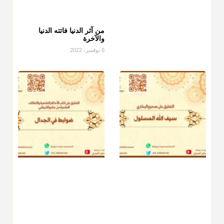
قيمة الصاع..فمن شق عليه إخراج الطعام هذه الأيام وأراد إخراج
القيمة فلا بأس ولا ينكر عليه
من آثر الدنيا فاتته الدنيا
منذ 3 شهر
والآخرة
6 نوفمبر، 2022
أ.د. صالح الشمراني
@d_alshamrani
دفع
زكاة الفطر
للمسكين القريب صدقة وصلة وهو أفضل من دفعها
للبعيد ولا تغرك مظاهر ووظائف بعض الأقارب فإن صراعهم مع
متطلبات الحياة كبير
منذ 3 شهر