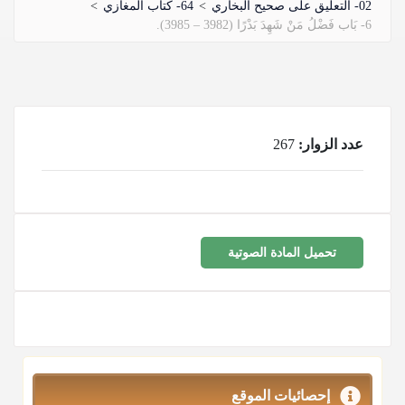
02- التعليق على صحيح البخاري
>
64- كتاب المغازي
>
6- بَاب فَضْلُ مَنْ شَهِدَ بَدْرًا (3982 – 3985).
عدد الزوار:
267
تحميل المادة الصوتية
إحصائيات الموقع