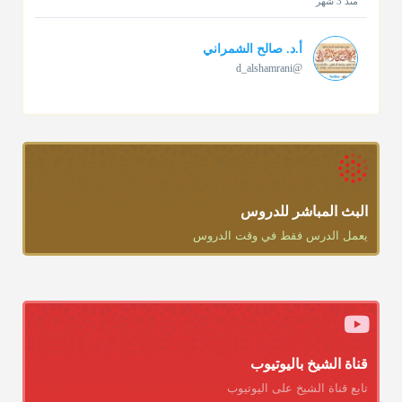
منذ 3 شهر
أ.د. صالح الشمراني
@d_alshamrani
تقي الدين ابن دقيق العيد على جلالته لقي شيخ الإسلام فقال: ما
كنت أظن أن الله بقي يخلق مثلك.
منذ 3 شهر
أ.د. صالح الشمراني
@d_alshamrani
البث المباشر للدروس
يعمل الدرس فقط في وقت الدروس
دعاء ختم القرآن في الصلاة أقرب إلى البدعة
منذ 3 شهر
أ.د. صالح الشمراني
@d_alshamrani
ومن المعاصرين أنكره الشيخ بكر أبو زيد وابن عثيمين، وحسبك
قناة الشيخ باليوتيوب
بقول الإمام مالك رحمه الله :"ما سمعتُ أنه يدعو عند ختم القرآن
تابع قناة الشيخ على اليوتيوب
وما هو من عمل الناس"