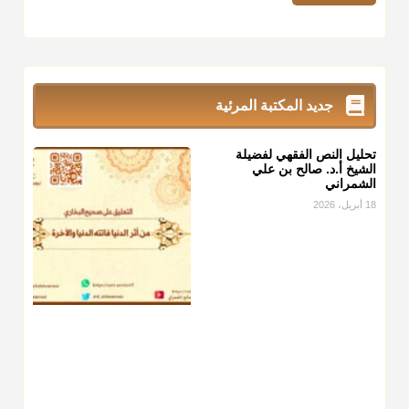
@d_alshamrani
زكاة_الفطر
تقدر بالكيل لا بالوزن وهي صاع ويساوي ملء الكفين
المعتدلين غير مقبوضتين ولا مبسوطتين أربع مرات من الرز أو البر
أو التمر أو اللحم
جديد المكتبة المرئية
منذ 3 شهر
تحليل النص الفقهي لفضيلة
أ.د. صالح الشمراني
الشيخ أ.د. صالح بن علي
الشمراني
@d_alshamrani
18 أبريل، 2026
من أخرج زكاة الفطر عن غيره فليخبره قبل دفعها للمستحق لينوي
"إنما الأعمال بالنيات"
، فإلم يعلم إلا بعد ذلك لم تجزه لقولهﷺ:
"وإنما لكل امرئ مانوى"
.
منذ 3 شهر
أ.د. صالح الشمراني
@d_alshamrani
عامة الصحابة والفقهاء يفضلون إخراج صاع من البر أو التمر في
زكاة الفطر، ومنهم من جوّز العدول إلى الرز، ومنهم جوز إخراج