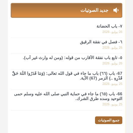
جديد الصوتيات
أ.د. صالح الشمراني
@d_alshamrani
٧- باب الحضانة
لا أعلم لدعاء ختم القرآن في الصلاة أصلاً صحيحاً يعتمد عليه من
26 يوليو، 2026
سنة الرسول صلى الله عليه وسلّم، ولا من عمل الصحابة رضي الله
عنهم. ابن عثيمين.
٦- فصل في نفقة الرقيق
26 يوليو، 2026
منذ 3 شهر
٥- تابع باب نفقة الأقارب من قوله: (ومن له وارث غير أب).
26 يوليو، 2026
أ.د. صالح الشمراني
@d_alshamrani
67- باب (٦٦) باب ما جاء في قول الله تعالى: {وَمَا قَدَرُوا اللَّهَ حَقَّ
قَدْرِهِ ..} الزمر (67) الآية.
نرى اليوم بأبصارنا بعض ما رأى العلماء ببصائرهم: "والرافضة ليس
25 يونيو، 2026
لهم سعي إلا في هدم الإسلام و نقض عراه...فأيامهم في الإسلام
66- باب (٦٥) ما جاء في حماية النبي صلى الله عليه وسلم حمى
كلها سود" ابن تيمية.
التوحيد وسده طرق الشرك.
25 يونيو، 2026
منذ 3 شهر
جميع الصوتيات
أ.د. صالح الشمراني
@d_alshamrani