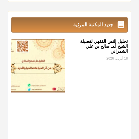
زكاة_الفطر
تقدر بالكيل لا بالوزن وهي صاع ويساوي ملء الكفين
المعتدلين غير مقبوضتين ولا مبسوطتين أربع مرات من الرز أو البر
أو التمر أو اللحم
جديد المكتبة المرئية
منذ 3 شهر
تحليل النص الفقهي لفضيلة
أ.د. صالح الشمراني
الشيخ أ.د. صالح بن علي
الشمراني
@d_alshamrani
18 أبريل، 2026
من أخرج زكاة الفطر عن غيره فليخبره قبل دفعها للمستحق لينوي
"إنما الأعمال بالنيات"
، فإلم يعلم إلا بعد ذلك لم تجزه لقولهﷺ:
"وإنما لكل امرئ مانوى"
.
منذ 3 شهر
أ.د. صالح الشمراني
@d_alshamrani
عامة الصحابة والفقهاء يفضلون إخراج صاع من البر أو التمر في
زكاة الفطر، ومنهم من جوّز العدول إلى الرز، ومنهم جوز إخراج
قيمة الصاع..فمن شق عليه إخراج الطعام هذه الأيام وأراد إخراج
القيمة فلا بأس ولا ينكر عليه