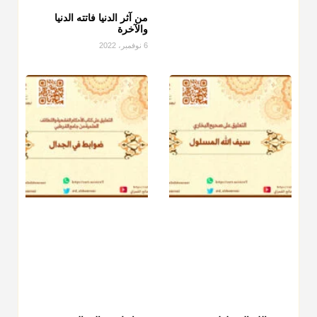
من آثر الدنيا فاتته الدنيا
منذ 3 شهر
والآخرة
6 نوفمبر، 2022
أ.د. صالح الشمراني
@d_alshamrani
دفع
زكاة الفطر
للمسكين القريب صدقة وصلة وهو أفضل من دفعها
للبعيد ولا تغرك مظاهر ووظائف بعض الأقارب فإن صراعهم مع
متطلبات الحياة كبير
منذ 3 شهر