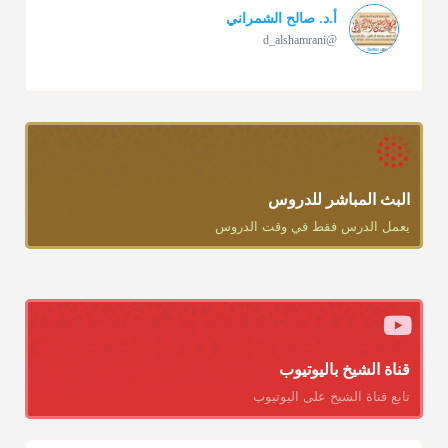
أ.د. صالح الشمراني
@d_alshamrani
تقي الدين ابن دقيق العيد على جلالته لقي شيخ الإسلام فقال: ما
كنت أظن أن الله بقي يخلق مثلك.
منذ 3 شهر
أ.د. صالح الشمراني
@d_alshamrani
البث المباشر للدروس
يعمل الدرس فقط في وقت الدروس
دعاء ختم القرآن في الصلاة أقرب إلى البدعة
منذ 3 شهر
أ.د. صالح الشمراني
@d_alshamrani
ومن المعاصرين أنكره الشيخ بكر أبو زيد وابن عثيمين، وحسبك
قناة الشيخ باليوتيوب
بقول الإمام مالك رحمه الله :"ما سمعتُ أنه يدعو عند ختم القرآن
تابع قناة الشيخ على اليوتيوب
وما هو من عمل الناس"
منذ 3 شهر