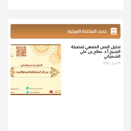
أ.د. صالح الشمراني
@d_alshamrani
زكاة_الفطر
تقدر بالكيل لا بالوزن وهي صاع ويساوي ملء الكفين
جديد المكتبة المرئية
المعتدلين غير مقبوضتين ولا مبسوطتين أربع مرات من الرز أو البر
أو التمر أو اللحم
تحليل النص الفقهي لفضيلة
منذ 3 شهر
الشيخ أ.د. صالح بن علي
الشمراني
أ.د. صالح الشمراني
18 أبريل، 2026
@d_alshamrani
من أخرج زكاة الفطر عن غيره فليخبره قبل دفعها للمستحق لينوي
"إنما الأعمال بالنيات"
، فإلم يعلم إلا بعد ذلك لم تجزه لقولهﷺ:
"وإنما
لكل امرئ مانوى"
.
منذ 3 شهر
أ.د. صالح الشمراني
@d_alshamrani