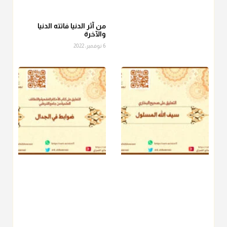
عامة الصحابة والفقهاء يفضلون إخراج صاع من البر أو التمر في زكاة
الفطر، ومنهم من جوّز العدول إلى الرز، ومنهم جوز إخراج قيمة
الصاع..فمن شق عليه إخراج الطعام هذه الأيام وأراد إخراج القيمة
من آثر الدنيا فاتته الدنيا
والآخرة
فلا بأس ولا ينكر عليه
6 نوفمبر، 2022
منذ 3 شهر
أ.د. صالح الشمراني
@d_alshamrani
دفع
زكاة الفطر
للمسكين القريب صدقة وصلة وهو أفضل من
دفعها للبعيد ولا تغرك مظاهر ووظائف بعض الأقارب فإن
صراعهم مع متطلبات الحياة كبير
منذ 3 شهر