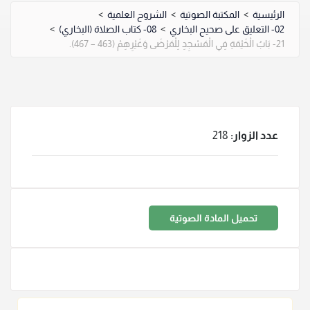
الرئيسية
>
المكتبة الصوتية
>
الشروح العلمية
>
02- التعليق على صحيح البخاري
>
08- كتاب الصلاة (البخاري)
>
21- ‌‌بَابُ الْخَيْمَةِ فِي الْمَسْجِدِ لِلْمَرْضَى وَغَيْرِهِمْ (463 – 467).
عدد الزوار:
218
تحميل المادة الصوتية