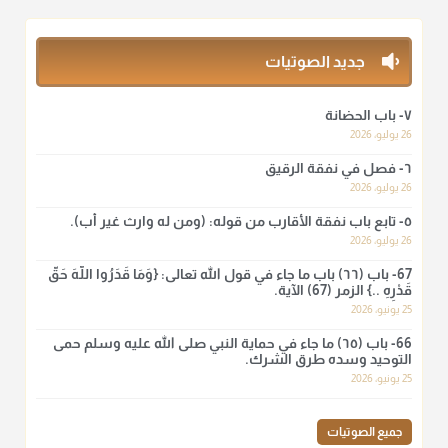
بقول الإمام مالك رحمه الله :"ما سمعتُ أنه يدعو عند ختم القرآن
وما هو من عمل الناس"
منذ 3 شهر
جديد الصوتيات
أ.د. صالح الشمراني
٧- باب الحضانة
@d_alshamrani
26 يوليو، 2026
٦- فصل في نفقة الرقيق
لا أعلم لدعاء ختم القرآن في الصلاة أصلاً صحيحاً يعتمد عليه من سنة
الرسول صلى الله عليه وسلّم، ولا من عمل الصحابة رضي الله
26 يوليو، 2026
عنهم. ابن عثيمين.
٥- تابع باب نفقة الأقارب من قوله: (ومن له وارث غير أب).
منذ 3 شهر
26 يوليو، 2026
67- باب (٦٦) باب ما جاء في قول الله تعالى: {وَمَا قَدَرُوا اللَّهَ حَقَّ
قَدْرِهِ ..} الزمر (67) الآية.
أ.د. صالح الشمراني
25 يونيو، 2026
@d_alshamrani
66- باب (٦٥) ما جاء في حماية النبي صلى الله عليه وسلم حمى
نرى اليوم بأبصارنا بعض ما رأى العلماء ببصائرهم: "والرافضة ليس
التوحيد وسده طرق الشرك.
لهم سعي إلا في هدم الإسلام و نقض عراه...فأيامهم في الإسلام
25 يونيو، 2026
كلها سود" ابن تيمية.
منذ 3 شهر
جميع الصوتيات