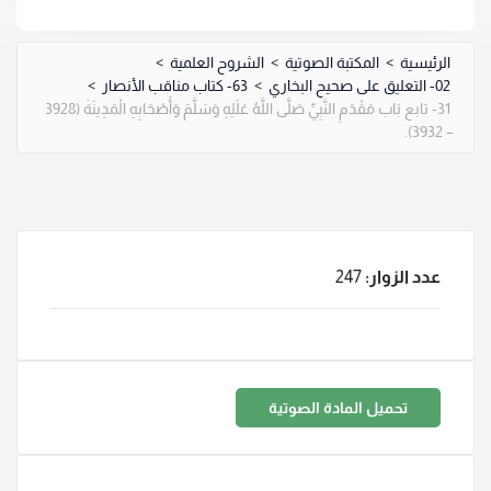
الرئيسية
>
المكتبة الصوتية
>
الشروح العلمية
>
02- التعليق على صحيح البخاري
>
63- كتاب مناقب الأنصار
>
31- تابع بَاب مَقْدَمِ النَّبِيِّ صَلَّى اللَّهُ عَلَيْهِ وَسَلَّمَ وَأَصْحَابِهِ الْمَدِينَةَ (3928
– 3932).
عدد الزوار:
247
تحميل المادة الصوتية