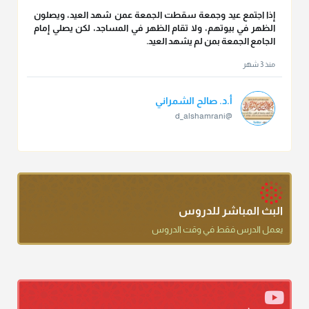
إذا اجتمع عيد وجمعة سقطت الجمعة عمن شهد العيد، ويصلون
الظهر في بيوتهم، ولا تقام الظهر في المساجد، لكن يصلي إمام
الجامع الجمعة بمن لم يشهد العيد.
منذ 3 شهر
أ.د. صالح الشمراني
@d_alshamrani
تقي الدين ابن دقيق العيد على جلالته لقي شيخ الإسلام فقال: ما
كنت أظن أن الله بقي يخلق مثلك.
منذ 3 شهر
أ.د. صالح الشمراني
البث المباشر للدروس
@d_alshamrani
يعمل الدرس فقط في وقت الدروس
دعاء ختم القرآن في الصلاة أقرب إلى البدعة
منذ 3 شهر
أ.د. صالح الشمراني