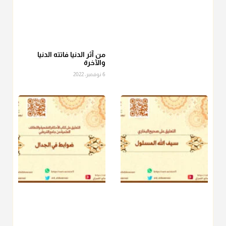
أ.د. صالح الشمراني
@d_alshamrani
عامة الصحابة والفقهاء يفضلون إخراج صاع من البر أو التمر في زكاة
الفطر، ومنهم من جوّز العدول إلى الرز، ومنهم جوز إخراج قيمة
الصاع..فمن شق عليه إخراج الطعام هذه الأيام وأراد إخراج القيمة
من آثر الدنيا فاتته الدنيا
والآخرة
فلا بأس ولا ينكر عليه
6 نوفمبر، 2022
منذ 3 شهر
أ.د. صالح الشمراني
@d_alshamrani
دفع
زكاة الفطر
للمسكين القريب صدقة وصلة وهو أفضل من
دفعها للبعيد ولا تغرك مظاهر ووظائف بعض الأقارب فإن
صراعهم مع متطلبات الحياة كبير
منذ 3 شهر