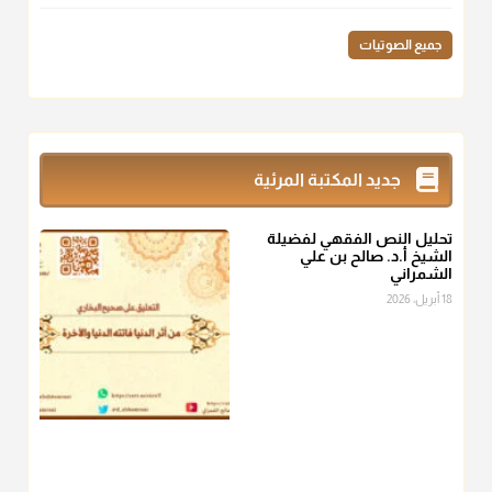
منذ 3 شهر
جميع الصوتيات
أ.د. صالح الشمراني
@d_alshamrani
زكاة_الفطر
تقدر بالكيل لا بالوزن وهي صاع ويساوي ملء الكفين
جديد المكتبة المرئية
المعتدلين غير مقبوضتين ولا مبسوطتين أربع مرات من الرز أو البر
أو التمر أو اللحم
تحليل النص الفقهي لفضيلة
منذ 3 شهر
الشيخ أ.د. صالح بن علي
الشمراني
أ.د. صالح الشمراني
18 أبريل، 2026
@d_alshamrani
من أخرج زكاة الفطر عن غيره فليخبره قبل دفعها للمستحق لينوي
"إنما الأعمال بالنيات"
، فإلم يعلم إلا بعد ذلك لم تجزه لقولهﷺ:
"وإنما
لكل امرئ مانوى"
.
منذ 3 شهر