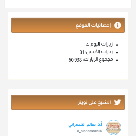
إحصائيات الموقع
زيارات اليوم:
4
زيارات الأمس:
31
مجموع الزيارات:
60٬938
الشيخ على تويتر
أ.د. صالح الشمراني
@d_alshamrani