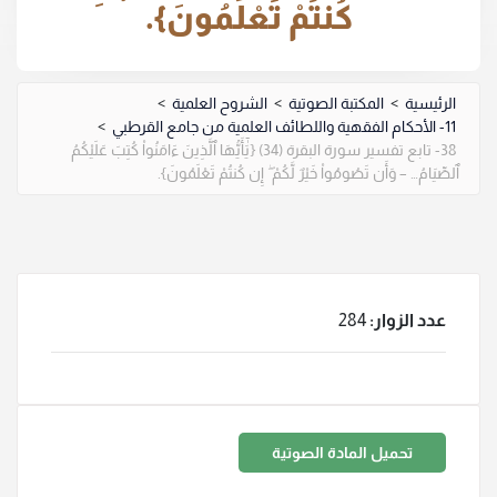
كُنتُمْ تَعْلَمُونَ}.
الرئيسية
>
المكتبة الصوتية
>
الشروح العلمية
>
11- الأحكام الفقهية واللطائف العلمية من جامع القرطبي
>
38- تابع تفسير سورة البقرة (34) {يَٰٓأَيُّهَا ٱلَّذِينَ ءَامَنُواْ كُتِبَ عَلَيْكُمُ
ٱلصِّيَامُ… – وَأَن تَصُومُواْ خَيْرٌ لَّكُمْ ۖ إِن كُنتُمْ تَعْلَمُونَ}.
عدد الزوار:
284
تحميل المادة الصوتية