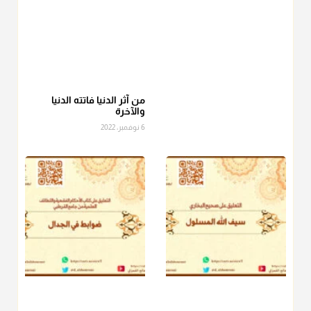
أ.د. صالح الشمراني
@d_alshamrani
عامة الصحابة والفقهاء يفضلون إخراج صاع من البر أو التمر في زكاة
الفطر، ومنهم من جوّز العدول إلى الرز، ومنهم جوز إخراج قيمة
الصاع..فمن شق عليه إخراج الطعام هذه الأيام وأراد إخراج القيمة
من آثر الدنيا فاتته الدنيا
والآخرة
فلا بأس ولا ينكر عليه
6 نوفمبر، 2022
منذ 3 شهر
أ.د. صالح الشمراني
@d_alshamrani
دفع
زكاة الفطر
للمسكين القريب صدقة وصلة وهو أفضل من
دفعها للبعيد ولا تغرك مظاهر ووظائف بعض الأقارب فإن
صراعهم مع متطلبات الحياة كبير
منذ 3 شهر