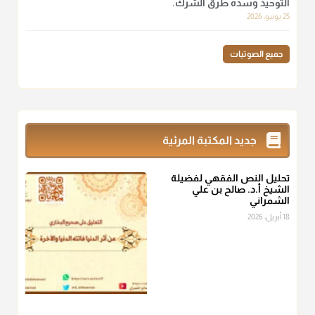
التوحيد وسده طرق الشرك.
لهم سعي إلا في هدم الإسلام و نقض عراه...فأيامهم في الإسلام
25 يونيو، 2026
كلها سود" ابن تيمية.
منذ 3 شهر
جميع الصوتيات
أ.د. صالح الشمراني
@d_alshamrani
زكاة_الفطر
تقدر بالكيل لا بالوزن وهي صاع ويساوي ملء الكفين
جديد المكتبة المرئية
المعتدلين غير مقبوضتين ولا مبسوطتين أربع مرات من الرز أو البر
أو التمر أو اللحم
تحليل النص الفقهي لفضيلة
منذ 3 شهر
الشيخ أ.د. صالح بن علي
الشمراني
أ.د. صالح الشمراني
18 أبريل، 2026
@d_alshamrani
من أخرج زكاة الفطر عن غيره فليخبره قبل دفعها للمستحق لينوي
"إنما الأعمال بالنيات"
، فإلم يعلم إلا بعد ذلك لم تجزه لقولهﷺ:
"وإنما
لكل امرئ مانوى"
.
منذ 3 شهر