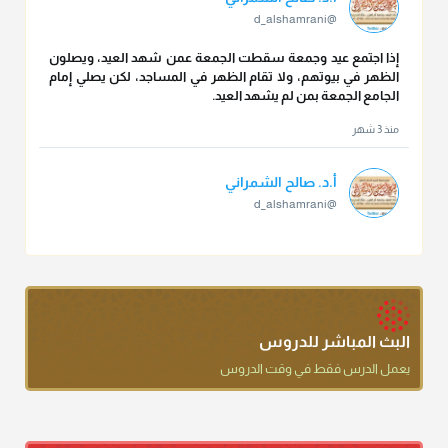
@d_alshamrani
إذا اجتمع عيد وجمعة سقطت الجمعة عمن شهد العيد، ويصلون
الظهر في بيوتهم، ولا تقام الظهر في المساجد، لكن يصلي إمام
الجامع الجمعة بمن لم يشهد العيد.
منذ 3 شهر
أ.د. صالح الشمراني
@d_alshamrani
تقي الدين ابن دقيق العيد على جلالته لقي شيخ الإسلام فقال: ما
كنت أظن أن الله بقي يخلق مثلك.
منذ 3 شهر
أ.د. صالح الشمراني
البث المباشر للدروس
@d_alshamrani
يعمل الدرس فقط في وقت الدروس
دعاء ختم القرآن في الصلاة أقرب إلى البدعة
منذ 3 شهر