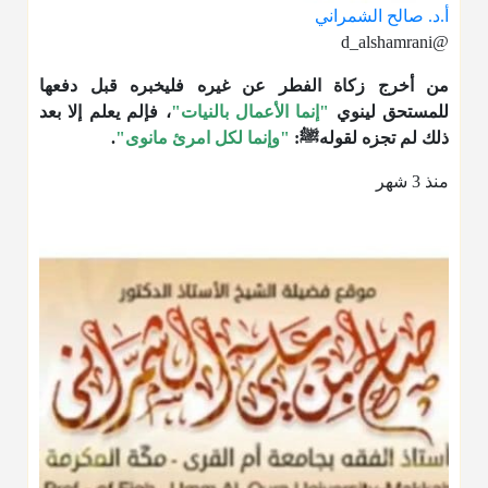
أ.د. صالح الشمراني
@d_alshamrani
من أخرج زكاة الفطر عن غيره فليخبره قبل دفعها
للمستحق لينوي
"إنما الأعمال بالنيات"
، فإلم يعلم إلا بعد
ذلك لم تجزه لقولهﷺ:
"وإنما لكل امرئ مانوى"
.
منذ 3 شهر