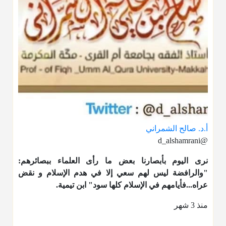
أ.د. صالح الشمراني
@d_alshamrani
نرى اليوم بأبصارنا بعض ما رأى العلماء ببصائرهم:
"والرافضة ليس لهم سعي إلا في هدم الإسلام و نقض
عراه...فأيامهم في الإسلام كلها سود" ابن تيمية.
منذ 3 شهر