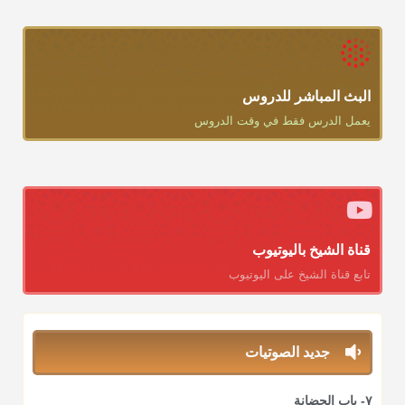
البث المباشر للدروس
يعمل الدرس فقط في وقت الدروس
قناة الشيخ باليوتيوب
تابع قناة الشيخ على اليوتيوب
جديد الصوتيات
٧- باب الحضانة