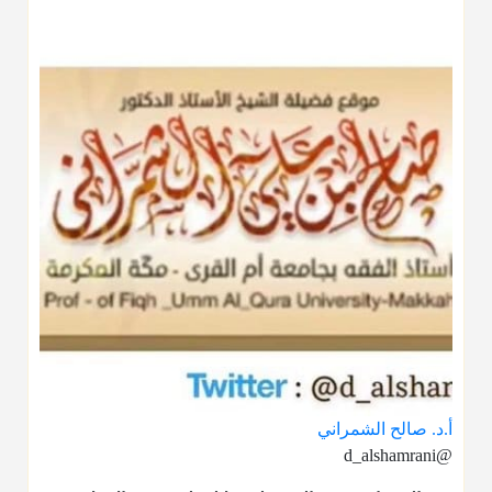
أ.د. صالح الشمراني
@d_alshamrani