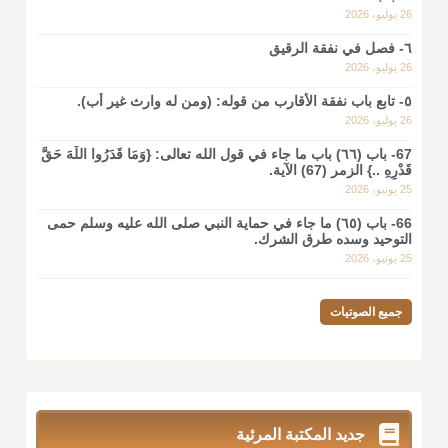
26 يوليو، 2026
٦- فصل في نفقة الرقيق
26 يوليو، 2026
٥- تابع باب نفقة الأقارب من قوله: (ومن له وارث غير أب).
26 يوليو، 2026
67- باب (٦٦) باب ما جاء في قول الله تعالى: {وَمَا قَدَرُوا اللَّهَ حَقَّ
قَدْرِهِ ..} الزمر (67) الآية.
25 يونيو، 2026
66- باب (٦٥) ما جاء في حماية النبي صلى الله عليه وسلم حمى
التوحيد وسده طرق الشرك.
25 يونيو، 2026
جميع الصوتيات
جديد المكتبة المرئية