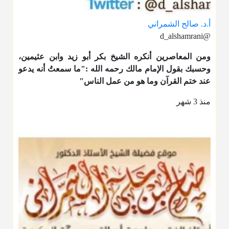
أ.د. صالح الشمراني
@d_alshamrani
ومن المعاصرين أنكره الشيخ بكر أبو زيد وابن عثيمين،
وحسبك بقول الإمام مالك رحمه الله :"ما سمعتُ أنه يدعو
عند ختم القرآن وما هو من عمل الناس"
منذ 3 شهر