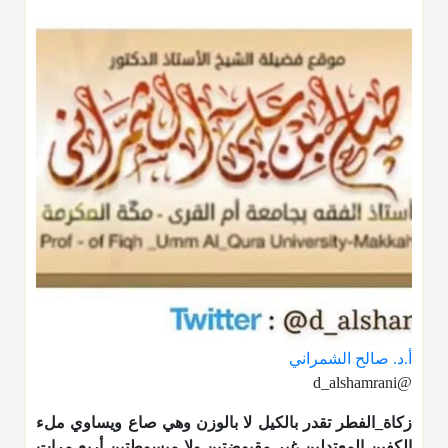
أ.د. صالح الشمراني
@d_alshamrani
زكاة_الفطر
تقدر بالكيل لا بالوزن وهي صاع ويساوي ملء
الكفين المعتدلين غير مقبوضتين ولا مبسوطتين أربع مرات