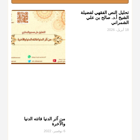
تحليل النص الفقهي لفضيلة
الشيخ أ.د. صالح بن علي
الشمراني
18 أبريل، 2026
من آثر الدنيا فاتته الدنيا
والآخرة
6 نوفمبر، 2022