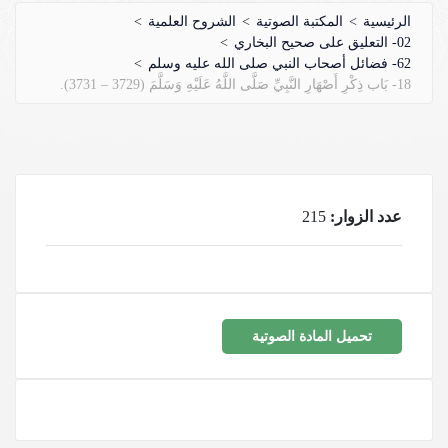
الرئيسية
>
المكتبة الصوتية
>
الشروح العلمية
>
02- التعليق على صحيح البخاري
>
62- فضائل أصحاب النبي صلى الله عليه وسلم
>
18- بَاب ذِكْرِ أَصْهَارِ النَّبِيِّ صَلَّى اللَّهُ عَلَيْهِ وَسَلَّمَ (3729 – 3731).
عدد الزوار:
215
تحميل المادة الصوتية