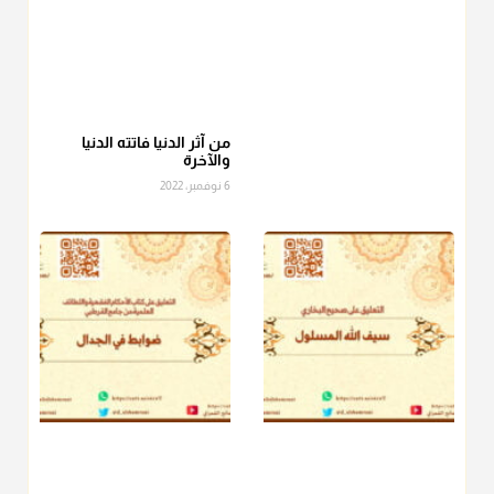
أ.د. صالح الشمراني
@d_alshamrani
عامة الصحابة والفقهاء يفضلون إخراج صاع من البر أو التمر في زكاة
الفطر، ومنهم من جوّز العدول إلى الرز، ومنهم جوز إخراج قيمة
الصاع..فمن شق عليه إخراج الطعام هذه الأيام وأراد إخراج القيمة
من آثر الدنيا فاتته الدنيا
والآخرة
فلا بأس ولا ينكر عليه
6 نوفمبر، 2022
منذ 3 شهر
أ.د. صالح الشمراني
@d_alshamrani
دفع
زكاة الفطر
للمسكين القريب صدقة وصلة وهو أفضل من
دفعها للبعيد ولا تغرك مظاهر ووظائف بعض الأقارب فإن
صراعهم مع متطلبات الحياة كبير
منذ 3 شهر