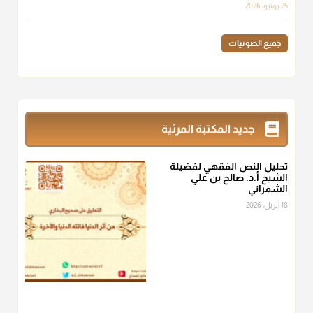
لهم سعي إلا في هدم الإسلام و نقض عراه...فأيامهم في الإسلام
25 يونيو، 2026
كلها سود" ابن تيمية.
منذ 3 شهر
جميع الصوتيات
أ.د. صالح الشمراني
@d_alshamrani
زكاة_الفطر
تقدر بالكيل لا بالوزن وهي صاع ويساوي ملء الكفين
جديد المكتبة المرئية
المعتدلين غير مقبوضتين ولا مبسوطتين أربع مرات من الرز أو البر
أو التمر أو اللحم
تحليل النص الفقهي لفضيلة
منذ 3 شهر
الشيخ أ.د. صالح بن علي
الشمراني
أ.د. صالح الشمراني
18 أبريل، 2026
@d_alshamrani
من أخرج زكاة الفطر عن غيره فليخبره قبل دفعها للمستحق لينوي
"إنما الأعمال بالنيات"
، فإلم يعلم إلا بعد ذلك لم تجزه لقولهﷺ:
"وإنما
لكل امرئ مانوى"
.
منذ 3 شهر