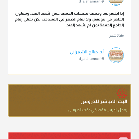
@d_alshamrani
إذا اجتمع عيد وجمعة سقطت الجمعة عمن شهد العيد، ويصلون
الظهر في بيوتهم، ولا تقام الظهر في المساجد، لكن يصلي إمام
الجامع الجمعة بمن لم يشهد العيد.
منذ 3 شهر
أ.د. صالح الشمراني
@d_alshamrani
تقي الدين ابن دقيق العيد على جلالته لقي شيخ الإسلام فقال: ما
كنت أظن أن الله بقي يخلق مثلك.
منذ 3 شهر
أ.د. صالح الشمراني
البث المباشر للدروس
@d_alshamrani
يعمل الدرس فقط في وقت الدروس
دعاء ختم القرآن في الصلاة أقرب إلى البدعة
منذ 3 شهر