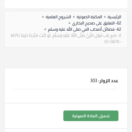
الرئيسية
>
المكتبة الصوتية
>
الشروح العلمية
>
02- التعليق على صحيح البخاري
>
62- فضائل أصحاب النبي صلى الله عليه وسلم
>
8- تابع بَاب قَوْلِ النَّبِيِّ صَلَّى اللَّهُ عَلَيْهِ وَسَلَّمَ: لَوْ كُنْتُ مُتَّخِذًا خَلِيلًا (3675
– 3678) (5).
عدد الزوار:
303
تحميل المادة الصوتية